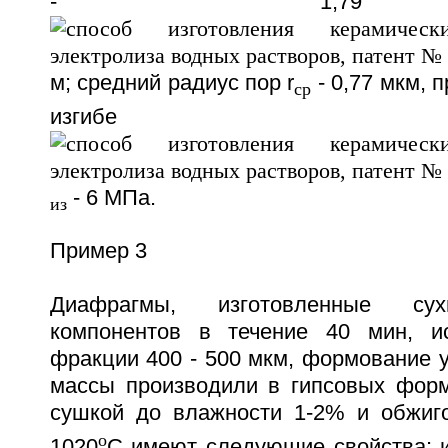
- 1,7
м; средний радиус пор r
- 0,77 мкм, 
ср
изгибе
- 6 МПа.
из
Пример 3
Диафрагмы, изготовленные су
компонентов в течение 40 мин, и
фракции 400 - 500 мкм, формование 
массы производили в гипсовых фор
сушкой до влажности 1-2% и обжиг
o
1020
С имеют следующие свойства: 