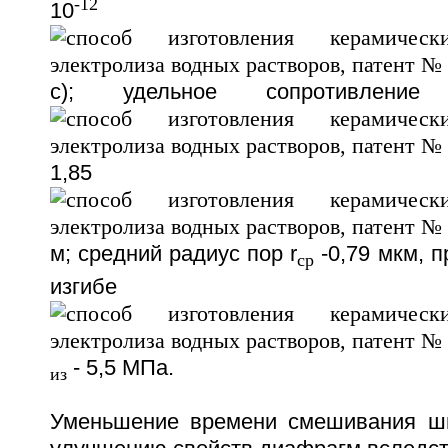
-12
10
с); удельное сопротивление
1,85
м; средний радиус пор r
-0,79 мкм, п
cр
изгибе
- 5,5 МПа.
из
Уменьшение времени смешивания ши