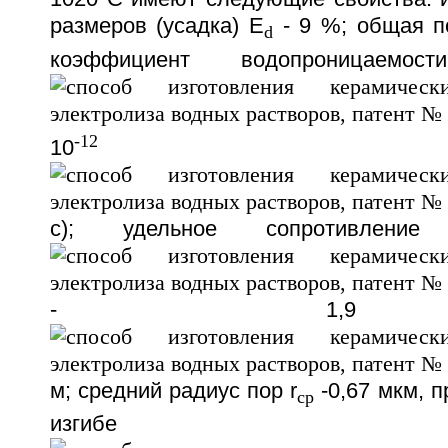
размеров (усадка) E
- 9 %; общая п
d
коэффициент водопроницае
-12
10
с); удельное сопротивление
- 1,9
м; средний радиус пор r
-0,67 мкм, п
cp
изгибе