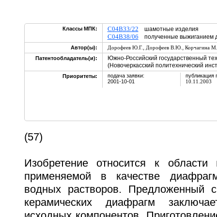
C04B33/22
Классы МПК:
шамотные изделия
C04B38/06
полученные выжиганием д
,
,
Автор(ы):
Дорофеев Ю.Г.
Дорофеев В.Ю.
Корчагина М.
Южно-Российский государственный тех
Патентообладатель(и):
(Новочеркасский политехнический инст
подача заявки:
публикация 
Приоритеты:
2001-10-01
10.11.2003
(57)
Изобретение относится к области 
применяемой в качестве диафраг
водных растворов. Предложенный с
керамических диафрагм заключае
исходных компонентов. Приготовлени