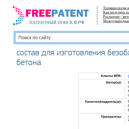
Терминология и
Как получить п
Роспатент - ме
Международная
В РФ
ПАТЕНТНЫЙ ПОИСК
состав для изготовления безо
бетона
Классы МПК:
Автор(ы):
Патентообладатель(и):
Приоритеты: