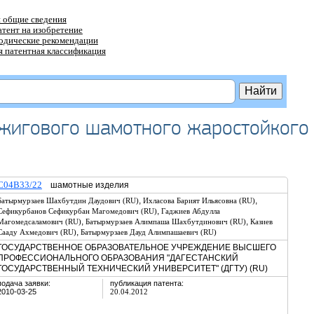
 общие сведения
атент на изобретение
тодические рекомендации
 патентная классификация
бжигового шамотного жаростойкого
C04B33/22
шамотные изделия
,
,
Батырмурзаев Шахбутдин Даудович (RU)
Ихласова Барият Ильясовна (RU)
,
Сефикурбанов Сефикурбан Магомедович (RU)
Гаджиев Абдулла
,
,
Магомедсаламович (RU)
Батырмурзаев Алимпаша Шахбутдинович (RU)
Казиев
,
Сааду Ахмедович (RU)
Батырмурзаев Дауд Алимпашаевич (RU)
ГОСУДАРСТВЕННОЕ ОБРАЗОВАТЕЛЬНОЕ УЧРЕЖДЕНИЕ ВЫСШЕГО
ПРОФЕССИОНАЛЬНОГО ОБРАЗОВАНИЯ "ДАГЕСТАНСКИЙ
ГОСУДАРСТВЕННЫЙ ТЕХНИЧЕСКИЙ УНИВЕРСИТЕТ" (ДГТУ) (RU)
подача заявки:
публикация патента:
2010-03-25
20.04.2012