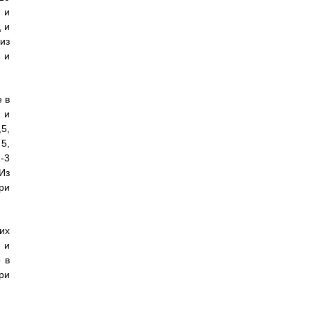
 и
 и
из
 и
 в
 и
5,
5,
-3
Из
ри
их
 и
 в
ри