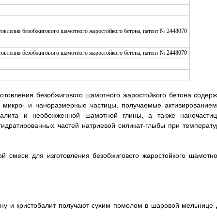
зготовления безобжигового шамотного жаростойкого бетона содерж
к микро- и наноразмерные частицы, получаемые активированием
балита и необожженной шамотной глины, а также наночастиц
гидратированных частей натриевой силикат-глыбы при температу
й смеси для изготовления безобжигового жаростойкого шамотно
ну и кристобалит получают сухим помолом в шаровой мельнице 