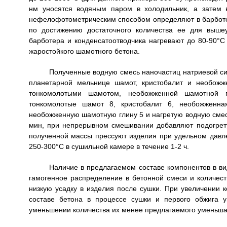
нм уносятся водяным паром в холодильник, а затем 
нефелофотометрическим способом определяют в барботе
по достижению достаточного количества ее для выше
барботера и конденсатоотводчика нагревают до 80-90°
жаростойкого шамотного бетона.
Полученные водную смесь наночастиц натриевой си
планетарной мельнице шамот, кристобалит и необож
тонкомолотыми шамотом, необожженной шамотной г
тонкомолотые шамот 8, кристобалит 6, необожженна
необожженную шамотную глину 5 и нагретую водную смесь
мин, при непрерывном смешивании добавляют подогрет
полученной массы прессуют изделия при удельном давл
250-300°C в сушильной камере в течение 1-2 ч.
Наличие в предлагаемом составе компонентов в в
гамогенное распределение в бетонной смеси и количест
низкую усадку в изделия после сушки. При увеличении 
составе бетона в процессе сушки и первого обжига у
уменьшении количества их менее предлагаемого уменьшае