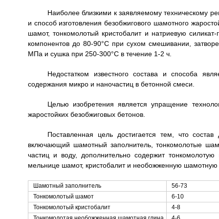
Наиболее близкими к заявляемому техническому реш
и способ изготовления безобжигового шамотного жаросто
шамот, тонкомолотый кристобалит и натриевую силикат-
компонентов до 80-90°C при сухом смешивании, затвор
МПа и сушка при 250-300°C в течение 1-2 ч.
Недостатком известного состава и способа явля
содержания микро и наночастиц в бетонной смеси.
Целью изобретения является упращение техноло
жаростойких безобжиговых бетонов.
Поставленная цель достигается тем, что состав 
включающий шамотный заполнитель, тонкомолотые шамо
частиц и воду, дополнительно содержит тонкомолоту
мельнице шамот, кристобалит и необожженную шамотную 
Шамотный заполнитель
56-73
Тонкомолотый шамот
6-10
Тонкомолотый кристобалит
4-8
Тонкомолотая необожженная шамотная глина
4-6