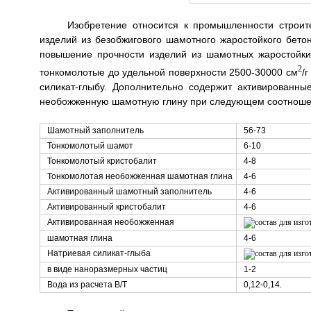
Изобретение относится к промышленности строит
изделий из безобжигового шамотного жаростойкого бетон
повышение прочности изделий из шамотных жаростойки
2
тонкомолотые до удельной поверхности 2500-30000 см
/
силикат-глыбу. Дополнительно содержит активированн
необожженную шамотную глину при следующем соотношен
Шамотный заполнитель
56-73
Тонкомолотый шамот
6-10
Тонкомолотый кристобалит
4-8
Тонкомолотая необожженная шамотная глина
4-6
Активированный шамотный заполнитель
4-6
Активированный кристобалит
4-6
Активированная необожженная
шамотная глина
4-6
Натриевая силикат-глыба
в виде наноразмерных частиц
1-2
Вода из расчета В/Т
0,12-0,14.