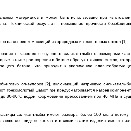
ельных материалов и может быть использовано при изготовлен
она. Технический результат - повышение прочности безобжигов
нов на основе композиций из природных и техногенных стекол [1].
зование в качестве связующего силикат-глыбы с размерами част
рые в точке растворения в бетоне образуют жидкое стекло, котор
еющего бетона, что приводит к увеличению плавнеобразующе
обжиговых огнеупоров [2], включающий натриевую силикат-глыбу
от, тонкомолотый шамот, где предусматривается нагрев компонент
й до 80-90°C водой, формование прессованием при 40 МПа и суш
 частицы силикат-глыбы имеют размеры более 100 мк, а потому 
вавшегося жидкого стекла и в связи с этим изделия имеют низк