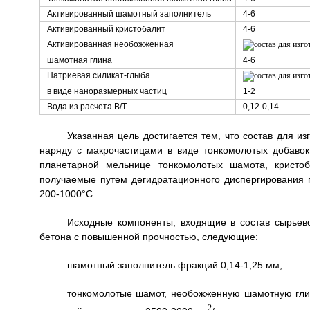
Активированный шамотный заполнитель
4-6
Активированный кристобалит
4-6
Активированная необожженная
шамотная глина
4-6
Натриевая силикат-глыба
в виде наноразмерных частиц
1-2
Вода из расчета В/Т
0,12-0,14
Указанная цель достигается тем, что состав для и
наряду с макрочастицами в виде тонкомолотых добаво
планетарной мельнице тонкомолотых шамота, кристо
получаемые путем дегидратационного диспергирования 
200-1000°C.
Исходные компоненты, входящие в состав сырьево
бетона с повышенной прочностью, следующие:
шамотный заполнитель фракций 0,14-1,25 мм;
тонкомолотые шамот, необожженную шамотную гли
2