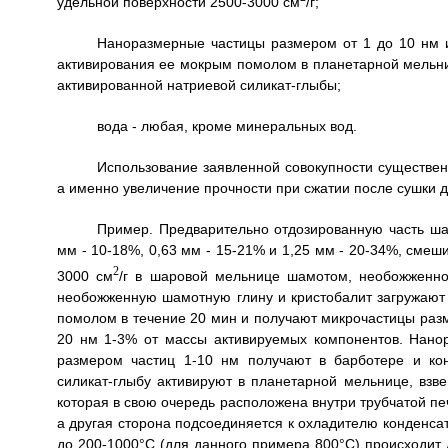
удельной поверхности 2500-3000 cм
/г;
Наноразмерные частицы размером от 1 до 10 нм и
активирования ее мокрым помолом в планетарной мельн
активированной натриевой силикат-глыбы;
вода - любая, кроме минеральных вод.
Использование заявленной совокупности существенн
а именно увеличение прочности при сжатии после сушки д
Пример. Предварительно отдозированную часть ша
мм - 10-18%, 0,63 мм - 15-21% и 1,25 мм - 20-34%, смеш
2
3000 см
/г в шаровой мельнице шамотом, необожженно
необожженную шамотную глину и кристобалит загружают
помолом в течение 20 мин и получают микрочастицы раз
20 нм 1-3% от массы активируемых компонентов. Нано
размером частиц 1-10 нм получают в барботере и ко
силикат-глыбу активируют в планетарной мельнице, взв
которая в свою очередь расположена внутри трубчатой пе
а другая сторона подсоединяется к охладителю конденсат
до 200-1000°C (для данного примера 800°C) происходит