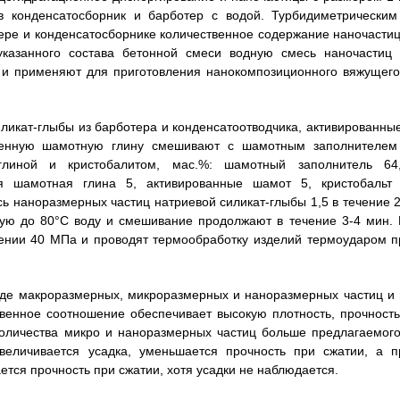
в конденсатосборник и барботер с водой. Турбидиметрическим
ре и конденсатосборнике количественное содержание наночастиц
указанного состава бетонной смеси водную смесь наночастиц 
C и применяют для приготовления нанокомпозиционного вяжущего
ликат-глыбы из барботера и конденсатоотводчика, активированные
женную шамотную глину смешивают с шамотным заполнителем
линой и кристобалитом, мас.%: шамотный заполнитель 64,
я шамотная глина 5, активированные шамот 5, кристобальт 
 наноразмерных частиц натриевой силикат-глыбы 1,5 в течение 2
ую до 80°C воду и смешивание продолжают в течение 3-4 мин. 
ении 40 МПа и проводят термообработку изделий термоударом п
иде макроразмерных, микроразмерных и наноразмерных частиц и 
венное соотношение обеспечивает высокую плотность, прочность
количества микро и наноразмерных частиц больше предлагаемого
величивается усадка, уменьшается прочность при сжатии, а п
тся прочность при сжатии, хотя усадки не наблюдается.