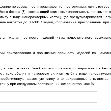
ению по совокупности признаков, т.е. прототипами, является сост
йкого бетона [3], включающий шамотный заполнитель, тонкомолот
глыбу в виде наноразмерных частиц, где предусматривается нагр
ение нагретой до 80-90°C водой, формование прессованием при 
ется малая прочность изделий из-за недостаточного суммарно
гии приготовления и повышение прочности изделий из шамотн
для изготовления безобжигового шамотного жаростойкого бетон
т, кристобалит и натриевую силикат-глыбу в виде наноразмерн
ю необожженную шамотную глину и активированные в планетарн
глину при следующем соотношении компонентов, мас.%: