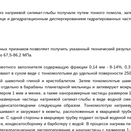
з натриевой силикат-глыбы получали путем тонкого помола, зат
ице и дегидратационным диспергированием гидратированных част
ых признаков позволяет получить указанный технический результа
о 67,5-86,2 МПа.
мотного заполнителя содержащую фракции 0,14 мм - 8-14%, 0,3
ивают в сухом виде с тонкомолотыми до удельной поверхности 250
й шамотной глиной и кристобалитом. Затем тонкомолотые шамо
 отдельно в барабаны планетарной мельницы и активируют мокр
мером 1 мкм и менее, а также наноразмерные частицы размером 1
размерные частицы натриевой силикат-глыбы в виде водной сме
нденсатоотводчике следующим образом. Тонкомолотую натриев
ешивают и загружают в кюветы, расположенные в кварцевой трубк
чи. С одной стороны в кварцевую трубку подают острый водяной па
а, кондесатосборнику и барботеру с водой. В процессе нагрева пе
 дегидратационное диспергирование и наночастицы с размером 1-