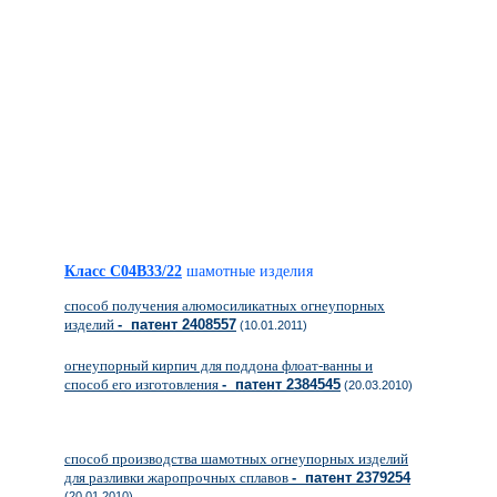
Класс C04B33/22
шамотные изделия
способ получения алюмосиликатных огнеупорных
изделий
- патент 2408557
(10.01.2011)
огнеупорный кирпич для поддона флоат-ванны и
способ его изготовления
- патент 2384545
(20.03.2010)
способ производства шамотных огнеупорных изделий
для разливки жаропрочных сплавов
- патент 2379254
(20.01.2010)