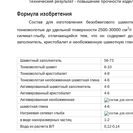
Технический результат - повышение прочности изде
Формула изобретения
Состав для изготовления безобжигового шамот
2
тонкомолотые до удельной поверхности 2500-30000 см
/
силикат-глыбу, отличающийся тем, что он содержит 
заполнитель, кристобалит и необожженную шамотную гли
Шамотный заполнитель
56-73
Тонкомолотый шамот
6-10
Тонкомолотый кристобалит
4-8
Тонкомолотая необожженная шамотная глина
4-6
Активированный шамотный заполнитель
4-6
Активированный кристобалит
4-6
Активированная необожженная
шамотная глина
4-6
Натриевая силикат-глыба
в виде наноразмерных частиц
1-2
Вода из расчета В/Т
0,12-0,14