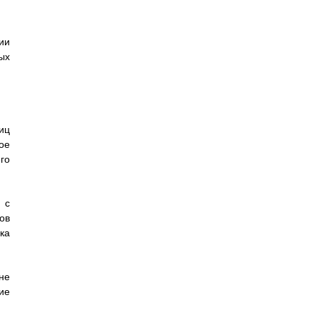
ии
ых
иц
ое
го
 с
ов
ка
не
ие