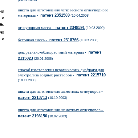
шихта для изготовления легковесного огнеупорного
ии
материала
- патент 2351569
(10.04.2009)
 и
ь,
огнеупорная масса
- патент 2348591
(10.03.2009)
ую
 и
бетонная смесь
- патент 2318766
(10.03.2008)
декоративно-облицовочный материал
- патент
2315023
(20.01.2008)
способ изготовления керамических диафрагм для
электролиза водных растворов
- патент 2215710
(10.11.2003)
шихта для изготовления шамотных огнеупоров
-
патент 2213713
(10.10.2003)
шихта для изготовления шамотных огнеупоров
-
патент 2198150
(10.02.2003)