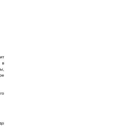
ит
 в
ы,
ре
го
до