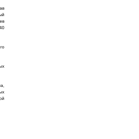
ав
ый
ев
40
го
ых
а,
ых
ой