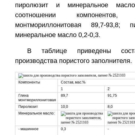
пиролюзит и минеральное масл
соотношении компонентов,
монтмориллонитовая 89,7-93,8; пи
минеральное масло 0,2-0,3.
В таблице приведены сос
производства пористого заполнителя.
Компоненты
Состав, мас.%
1
2
Глина
89,7
91,75
монтмориллонитовая
Пиролюзит
10,0
8,0
Минеральное масло:
- машинное
0,3
-