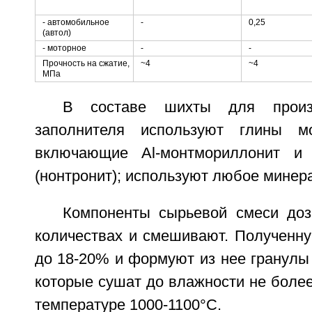
- автомобильное
-
0,25
(автол)
- моторное
-
-
Прочность на сжатие,
~4
~4
МПа
В составе шихты для произв
заполнителя используют глины мо
включающие Al-монтмориллонит и 
(нонтронит); используют любое минер
Компоненты сырьевой смеси до
количествах и смешивают. Полученн
до 18-20% и формуют из нее гранулы
которые сушат до влажности не боле
температуре 1000-1100°C.