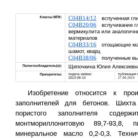
C04B14/12
Классы МПК:
вспученная гл
C04B20/06
вспучивание гл
вермикулита или аналогичн
материалов
C04B33/16
отощающие мат
шамот, кварц
C04B38/06
полученные вы
Щепочкина Юлия Алексеевн
Патентообладатель(и):
подача заявки:
публикация 
Приоритеты:
2013-06-14
27.06.2014
Изобретение относится к прои
заполнителей для бетонов. Шихта
пористого заполнителя содерж
монтмориллонитовую 89,7-93,8, пи
минеральное масло 0,2-0,3. Техни