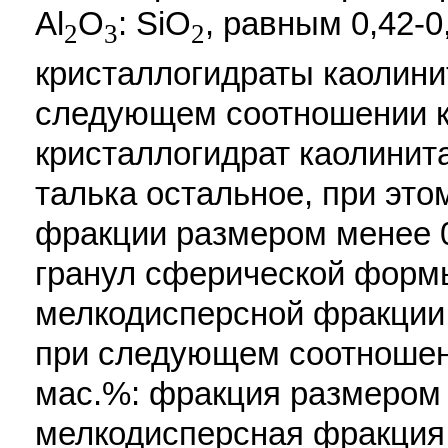
Al
O
: SiO
, равным 0,42-
2
3
2
кристаллогидраты каолини
следующем соотношении к
кристаллогидрат каолинита
талька остальное, при эт
фракции размером менее 0
гранул сферической форм
мелкодисперсной фракции 
при следующем соотношен
мас.%: фракция размером м
мелкодисперсная фракция 