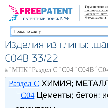
Терминология и 
Как получить па
Роспатент - мет
Международная 
В РФ
ПАТЕНТНЫЙ ПОИСК
Изделия из глины: .ш
C04B 33/22
МПК
Раздел C
C04
C04B
C0
ХИМИЯ; МЕТАЛ
Раздел C
Цементы; бетон; и
C04