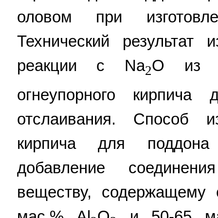
оловом при изготовле
Технический результат 
реакции с Na
O из с
2
огнеупорного кирпича 
отслаивания. Способ из
кирпича для поддона
добавление соединен
веществу, содержащему 
мас.% Al
O
и 50-65 м