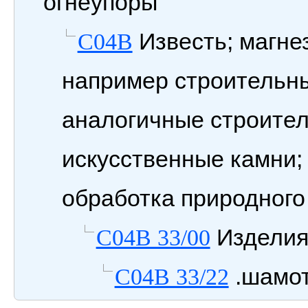
огнеупоры
Известь; магнез
C04B
например строительны
аналогичные строите
искусственные камни;
обработка природного
Изделия
C04B 33/00
.шамо
C04B 33/22