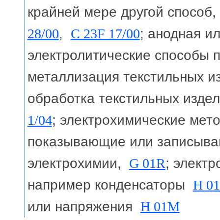
крайней мере другой способ
28/00
,
C 23F 17/00
; анодная и
электролитические способы
металлизация текстильных 
обработка текстильных изде
1/04
; электрохимические ме
показывающие или записыва
электрохимии,
G 01R
; элект
например конденсаторы
H 0
или напряжения
H 01M