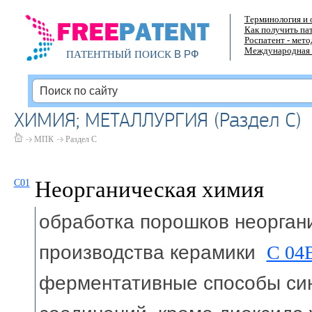
Терминология и 
Как получить па
Роспатент - мет
Международная 
В РФ
ПАТЕНТНЫЙ ПОИСК
ХИМИЯ; МЕТАЛЛУРГИЯ (Раздел C)
МПК
Раздел C
Неорганическая химия
C01
обработка порошков неорган
производства керамики
C 04
ферментативные способы син