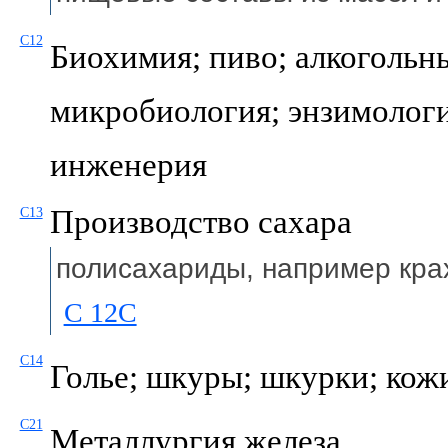
C12
Биохимия; пиво; алкогольны
микробиология; энзимологи
инженерия
Производство сахара
C13
полисахариды, например кр
C 12C
C14
Голье; шкуры; шкурки; кож
C21
Металлургия железа