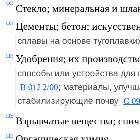
C03
Стекло; минеральная и шлак
Цементы; бетон; искусстве
C04
сплавы на основе тугоплавк
Удобрения; их производств
C05
способы или устройства для
B 01J 2/00
; материалы, улуч
стабилизирующие почву
C 09
C06
Взрывчатые вещества; спич
Органическая химия
C07