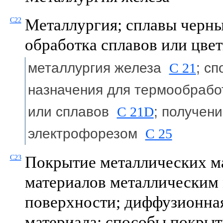
Металлургия; сплавы черны
C22
обработка сплавов или цве
металлургия железа
C 21
; с
назначения для термообрабо
или сплавов
C 21D
; получен
электрофорезом
C 25
Покрытие металлических м
C23
материалов металлическим 
поверхности; диффузионная
материала; способы покры