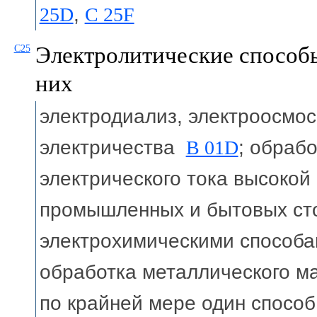
25D
,
C 25F
Электролитические способы
C25
них
электродиализ, электроосмо
электричества
B 01D
; обраб
электрического тока высоко
промышленных и бытовых сто
электрохимическими спосо
обработка металлического м
по крайней мере один спосо