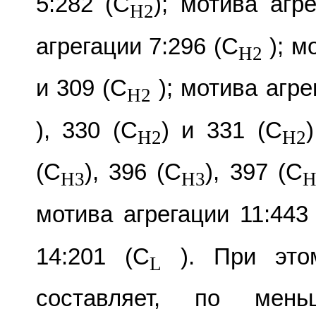
5:282 (C
); мотива агр
H2
агрегации 7:296 (C
); м
H2
и 309 (C
); мотива агре
H2
), 330 (C
) и 331 (C
H2
H2
(C
), 396 (C
), 397 (C
H3
H3
H
мотива агрегации 11:443
14:201 (C
). При этом
L
составляет, по мен