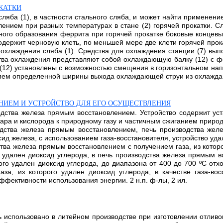
ОКАТКИ
 сляба (1), в частности стального сляба, и может найти применен
ением при разных температурах в стане (2) горячей прокатки. С
го образования феррита при горячей прокатке боковые концевые 
содержит черновую клеть, по меньшей мере две клети горячей пр
 охлаждения сляба (1). Средства для охлаждения станции (7) вы
ства охлаждения представляют собой охлаждающую балку (12) с
 (12) установлены с возможностью смещения в горизонтальном на
ем определенной ширины выхода охлаждающей струи из охлаждающей
НИЕМ И УСТРОЙСТВО ДЛЯ ЕГО ОСУЩЕСТВЛЕНИЯ
водства железа прямым восстановлением. Устройство содержит ус
а и кислорода к природному газу и частичным сжиганием природн
дства железа прямым восстановлением, печь производства жел
д железа, с использованием газа-восстановителя, устройство уд
ства железа прямым восстановлением с получением газа, из кото
 удален диоксид углерода, в печь производства железа прямым в
ого удален диоксид углерода, до диапазона от 400 до 700 ºС от
за, из которого удален диоксид углерода, в качестве газа-во
ективности использования энергии. 2 н.п. ф-лы, 2 ил.
ть использовано в литейном производстве при изготовлении отли