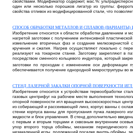
свойствами. Модификатор содержит, мас.%: ультрадисперсны
один или несколько порошков лигатур из группы: феррот
свойства отливок из модифицированной стали, что позволяет
СПОСОБ ОБРАБОТКИ МЕТАЛЛОВ И СПЛАВОВ (ВАРИАНТЫ)
Изобретение относится к области обработки давлением и м
нагретой заготовки с получением интенсивной пластическ
измельчение вторичных фаз и создание мелкозернистой с
кручения и сжатия. Нагрев осуществляют локально с пере
реализуют на токарном станке. Заготовку закрепляют в п
посредством сменного кольцевого индуктора, который закр
заготовки по проходам с изменением оси деформации пу
обеспечивается получение однородной микроструктуры во всех 
СТЕНД ЛАЗЕРНОЙ ЗАКАЛКИ ОПОРНОЙ ПОВЕРХНОСТИ ИГ
Изобретение относится к устройствам термообработки ста
газовых центрифуг на рабочем месте выполнения технологи
опорной поверхности игл вращения высокоскоростных центр
из собирающей и рассеивающей линз, корпус ванны с охлаж
стенки корпуса ванны для пропускания пучка лазерного из
жидкости и блок управления. В стенд дополнительно введе
с первым и вторым торцами и сквозным внутренним осевым
упор второго торца обоймы, механизм периодического 
незакаленной иглы, подлежащей посадке внутрь обоймы, з