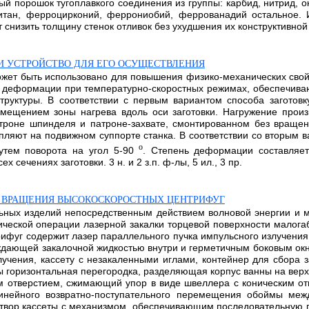
й порошок тугоплавкого соединения из группы: карбид, нитрид, ок
итан, ферроцирконий, феррониобий, феррованадий остальное. 
 снизить толщину стенок отливок без ухудшения их конструктивной 
 И УСТРОЙСТВО ДЛЯ ЕГО ОСУЩЕСТВЛЕНИЯ
ожет быть использовано для повышения физико-механических свой
ой деформации при температурно-скоростных режимах, обеспечива
труктуры. В соответствии с первым вариантом способа заготов
мещением зоны нагрева вдоль оси заготовки. Нагружение произ
атроне шпинделя и патроне-захвате, смонтированном без вращени
епляют на подвижном суппорте станка. В соответствии со вторым 
о
тем поворота на угол 5-90
. Степень деформации составляет
сечениях заготовки. 3 н. и 2 з.п. ф-лы, 5 ил., 3 пр.
Л ВРАЩЕНИЯ ВЫСОКОСКОРОСТНЫХ ЦЕНТРИФУГ
льных изделий непосредственным действием волновой энергии и 
ческой операции лазерной закалки торцевой поверхности малога
ифуг содержит лазер параллельного пучка импульсного излучени
дающей закалочной жидкостью внутри и герметичным боковым окно
лучения, кассету с незакаленными иглами, контейнер для сбора
ны горизонтальная перегородка, разделяющая корпус ванны на в
 отверстием, сжимающий упор в виде швеллера с коническим от
линейного возвратно-поступательного перемещения обоймы м
атвор кассеты с механизмом, обеспечивающим последовательную п