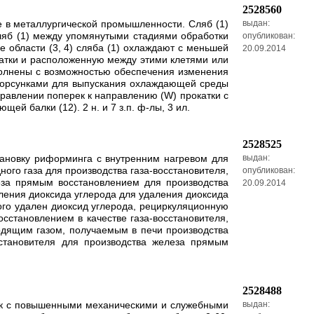
2528560
ие в металлургической промышленности. Сляб (1)
выдан:
ляб (1) между упомянутыми стадиями обработки
опубликован:
области (3, 4) сляба (1) охлаждают с меньшей
20.09.2014
окатки и расположенную между этими клетями или
полнены с возможностью обеспечения изменения
 форсунками для выпускания охлаждающей среды
правлении поперек к направлению (W) прокатки с
 балки (12). 2 н. и 7 з.п. ф-лы, 3 ил.
2528525
тановку риформинга с внутренним нагревом для
выдан:
ого газа для производства газа-восстановителя,
опубликован:
еза прямым восстановлением для производства
20.09.2014
аления диоксида углерода для удаления диоксида
рого удален диоксид углерода, рециркуляционную
осстановлением в качестве газа-восстановителя,
ходящим газом, получаемым в печи производства
сстановителя для производства железа прямым
2528488
вок с повышенными механическими и служебными
выдан: