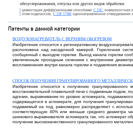
обезуглероживания, отпуска или других видов обработки
цементация диффузионными способами
C 23C
; поверхностная 
этим подклассом,
C 23F 17/00
; однонаправленное отвердевание 
Патенты в данной категории
ВОЗДУХОНАГРЕВАТЕЛЬ С ВЕРХНИМ ОБОГРЕВОМ
Изобретение относится к регенеративному воздухонагреват
расположена над насадочной камерой. Горелочная систем
сообщенный с выходом горелки. Выход канала горелки сооб
увеличенным проходным сечением с внутренним диаметром
воспламенения внутри канала горелки и подавления возника
СПОСОБ ПОЛУЧЕНИЯ ГРАНУЛИРОВАННОГО МЕТАЛЛИЧЕСК
Изобретение относится к получению гранулированного 
восстановительной плавильной печи с подвижным подом, по
адгезии, выравнивание по уровню агломерата, подаваемого
содержащегося в агломерате, для получения гранулированн
подаваемый на под, равномерно распределяют с использов
соответствующую 40% или меньше среднего диаметра час
шнекового выравнивателя агломерата так, что агломерат об
получение высококачественного гранулированного металлическ