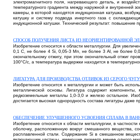
электромагнитного поля, нагревающего деталь, и воздейс
температурного градиента между наружной и внутренней з
камеры, в которой находятся индукционная катушка, возбу
катушку и систему подвода инертного газа с охлаждающ
индукционной катушки. Технический результат: повышение про
СПОСОБ ПОЛУЧЕНИЯ ЛИСТА ИЗ НЕОРИЕНТИРОВАННОЙ Э
Изобретение относится к области металлургии. Для увеличен
0,1 C, не более 4 Si, 0,05-3 Mn, не более 3 Аl, не более 
окончательному отжигу, при этом окончательный отжиг пров
100°C/с, а температура выдержки находится в температурном 
ЛИГАТУРА ДЛЯ ПРОИЗВОДСТВА ОТЛИВОК ИЗ СЕРОГО ЧУГ
Изобретение относится к металлургии и может быть исполь
металлической основы. Лигатура содержит компоненты, ма
редкоземельные металлы 1,0-3,0 и железо остальное. Изо
достигается высокая однородность состава лигатуры даже пр
ОБЕСПЕЧЕНИЕ УЛУЧШЕННОГО УСВОЕНИЯ СПЛАВА В ВАН
Изобретение относится к области металлургии, в частност
оболочку, расположенную вокруг смешанного вещества, со
расплавленной стали. Содержание Si в смешанном вещест
включающим частицы, имеющие диаметр менее одного милли