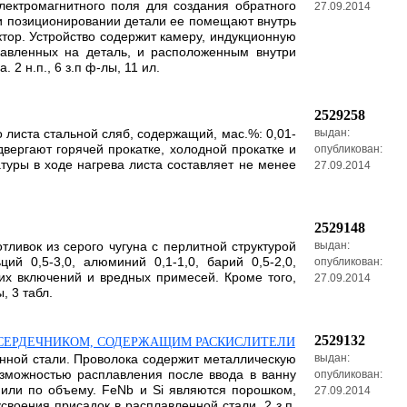
лектромагнитного поля для создания обратного
27.09.2014
и позиционировании детали ее помещают внутрь
тор. Устройство содержит камеру, индукционную
авленных на деталь, и расположенным внутри
2 н.п., 6 з.п ф-лы, 11 ил.
2529258
 листа стальной сляб, содержащий, мас.%: 0,01-
выдан:
одвергают горячей прокатке, холодной прокатке и
опубликован:
атуры в ходе нагрева листа составляет не менее
27.09.2014
2529148
ливок из серого чугуна с перлитной структурой
выдан:
ий 0,5-3,0, алюминий 0,1-1,0, барий 0,5-2,0,
опубликован:
их включений и вредных примесей. Кроме того,
27.09.2014
, 3 табл.
2529132
 СЕРДЕЧНИКОМ, СОДЕРЖАЩИМ РАСКИСЛИТЕЛИ
енной стали. Проволока содержит металлическую
выдан:
озможностью расплавления после ввода в ванну
опубликован:
или по объему. FeNb и Si являются порошком,
27.09.2014
оения присадок в расплавленной стали. 2 з.п.