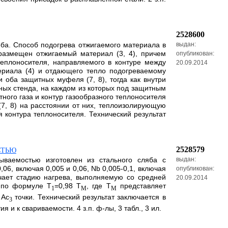
2528600
оба. Способ подогрева отжигаемого материала в
выдан:
размещен отжигаемый материал (3, 4), причем
опубликован:
еплоносителя, направляемого в контуре между
20.09.2014
риала (4) и отдающего тепло подогреваемому
 оба защитных муфеля (7, 8), тогда как внутри
ных стенда, на каждом из которых под защитным
ого газа и контур газообразного теплоносителя
, 8) на расстоянии от них, теплоизолирующую
 контура теплоносителя. Технический результат
2528579
СТЬЮ
ываемостью изготовлен из стального сляба с
выдан:
0,06, включая 0,005 и 0,06, Nb 0,005-0,1, включая
опубликован:
ючает стадию нагрева, выполняемую со средней
20.09.2014
 по формуле T
=0,98 T
, где T
представляет
1
M
M
 Ас
точки. Технический результат заключается в
3
и к свариваемости. 4 з.п. ф-лы, 3 табл., 3 ил.