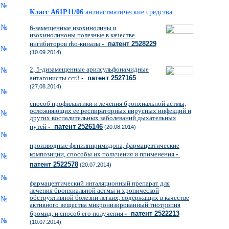
Класс A61P11/06
антиастматические средства
6-замещенные изохинолины и
изохинолиноны полезные в качестве
ингибиторов rho-киназы
- патент 2528229
(10.09.2014)
2, 5-дизамещенные арилсульфонамидные
антагонисты ссr3
- патент 2527165
(27.08.2014)
способ профилактики и лечения бронхиальной астмы,
осложняющих ее респираторных вирусных инфекций и
других воспалительных заболеваний дыхательных
путей
- патент 2526146
(20.08.2014)
производные фенилпиримидона, фармацевтические
композиции, способы их получения и применения
-
патент 2522578
(20.07.2014)
фармацевтический ингаляционный препарат для
лечения бронхиальной астмы и хронической
обструктивной болезни легких, содержащих в качестве
активного вещества микронизированный тиотропия
бромид, и способ его получения
- патент 2522213
(10.07.2014)