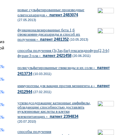
новые сульфатированные производные
олигосахаридов
- патент 2483074
(27.05.2013)
функционализированные бета 1,6
глюкозамин-дисахариды и способ их
получения
- патент 2481352
(10.05.2013)
из
ой
способы получения (3r,3as,6ar) гексагидрофуро[2,3-b]
фуран-3-ола
- патент 2421458
(20.06.2011)
полисульфатированные гликозиды и их соли
- патент
2413734
(10.03.2011)
иммуногены для вакцин против менингита а
- патент
2412944
(27.02.2011)
углеводсодержащие катионные амфифилы,
обладающие способностью доставлять
нуклеиновые кислоты в клетки
млекопитающих
- патент 2394834
(20.07.2010)
способы получения