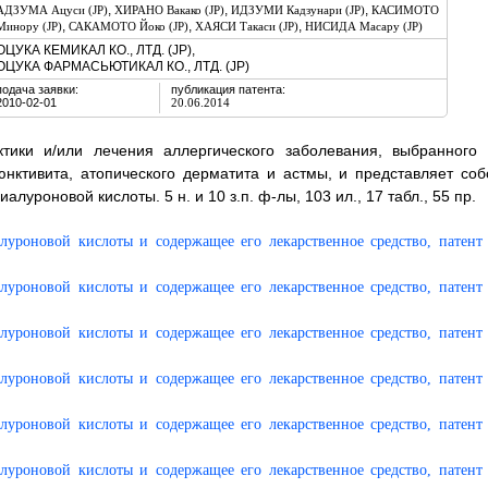
,
,
,
АДЗУМА Ацуси (JP)
ХИРАНО Вакако (JP)
ИДЗУМИ Кадзунари (JP)
КАСИМОТО
,
,
,
Минору (JP)
САКАМОТО Йоко (JP)
ХАЯСИ Такаси (JP)
НИСИДА Масару (JP)
ОЦУКА КЕМИКАЛ КО., ЛТД. (JP),
ОЦУКА ФАРМАСЬЮТИКАЛ КО., ЛТД. (JP)
подача заявки:
публикация патента:
2010-02-01
20.06.2014
тики и/или лечения аллергического заболевания, выбранного 
юнктивита, атопического дерматита и астмы, и представляет соб
роновой кислоты. 5 н. и 10 з.п. ф-лы, 103 ил., 17 табл., 55 пр.