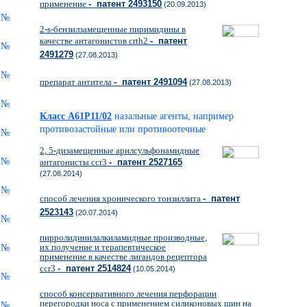
применение
- патент 2493150
(20.09.2013)
2-s-бензилзамещенные пиримидины в
качестве антагонистов crth2
- патент
2491279
(27.08.2013)
препарат антитела
- патент 2491094
(27.08.2013)
Класс A61P11/02
назальные агенты, например
противозастойные или противоотечные
2, 5-дизамещенные арилсульфонамидные
антагонисты ссr3
- патент 2527165
(27.08.2014)
способ лечения хронического тонзиллита
- патент
2523143
(20.07.2014)
пирролидинилалкиламидные производные,
их получение и терапевтическое
применение в качестве лигандов рецептора
ccr3
- патент 2514824
(10.05.2014)
способ консервативного лечения перфорации
перегородки носа с применением силиконовых шин на