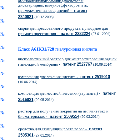
аминоалкилглюкозаминидфосфатов и
дисахаридных иммуноэффекторов и их
промежуточных соединений
- патент
2340621
(10.12.2008)
сырье для прессованного продукта, пригодное для
прямого прессования
- патент 2222224
(27.01.2004)
Класс A61K31/728
гиалуроновая кислота
вискоэластичный раствор для контрастирования задней
гиалоидной мембраны
- патент 2527767
(10.09.2014)
композиция для лечения цистита
- патент 2519010
(10.06.2014)
композиция для костной пластики (варианты)
- патент
2516921
(20.05.2014)
раствор для получения покрытия на имплантатах и
биоматериалах
- патент 2509554
(20.03.2014)
средство для стимуляции роста волос
- патент
2505301
(27.01.2014)