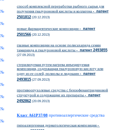
способ комплексной переработки рыбного сырья для
получения гиалуроновой кислоты и коллагена
- патент
2501812
(20.12.2013)
новые фармацевтические композиции
- патент
2501566
(20.12.2013)
глазные композиции на основе полисахарида семян
тамаринда и гиалуроновой кислоты
- патент 2493855
(27.09.2013)
стерилизуемая путем нагрева инъецируемая
композиция, содержащая гиалуроновую кислоту или
одну из ее солей, полиолы и лидокаин
- патент
2493815
(27.09.2013)
противоопухолевые средства с бензофенантридиновой
структурой и содержащие их препараты
- патент
2492862
(20.09.2013)
Класс A61P37/08
противоаллергические средства
гипоаллергенная дерматологическая композиция
-