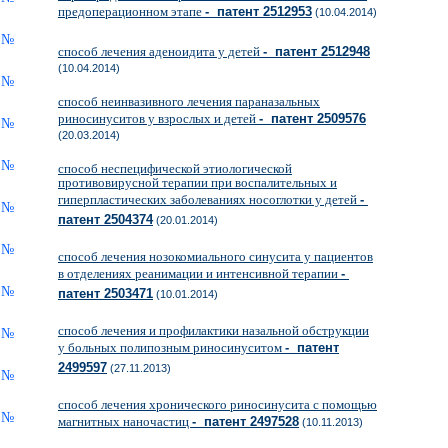
предоперационном этапе
- патент 2512953
(10.04.2014)
способ лечения аденоидита у детей
- патент 2512948
(10.04.2014)
способ неинвазивного лечения параназальных
риносинуситов у взрослых и детей
- патент 2509576
(20.03.2014)
способ неспецифической этиологической
противовирусной терапии при воспалительных и
гиперпластических заболеваниях носоглотки у детей
-
патент 2504374
(20.01.2014)
способ лечения нозокомиального синусита у пациентов
в отделениях реанимации и интенсивной терапии
-
патент 2503471
(10.01.2014)
способ лечения и профилактики назальной обструкции
у больных полипозным риносинуситом
- патент
2499597
(27.11.2013)
способ лечения хронического риносинусита с помощью
магнитных наночастиц
- патент 2497528
(10.11.2013)