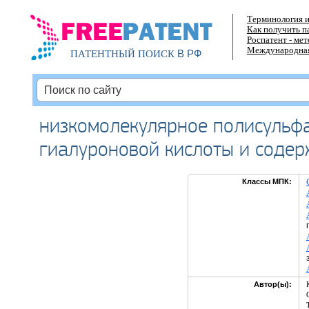
Терминология и
Как получить п
Роспатент - ме
Международная
В РФ
ПАТЕНТНЫЙ ПОИСК
низкомолекулярное полисульф
гиалуроновой кислоты и содер
Классы МПК:
Автор(ы):