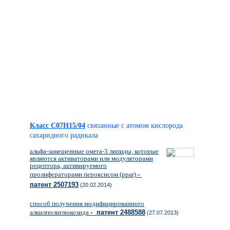
Класс C07H15/04
связанные с атомом кислорода
сахаридного радикала
альфа-замещенные омега-3 липиды, которые
являются активаторами или модуляторами
рецептора, активируемого
пролифераторами пероксисом (ppar)
-
патент 2507193
(20.02.2014)
способ получения модифицированного
алкилполиглюкозида
- патент 2488588
(27.07.2013)