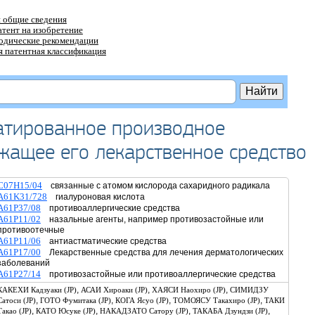
 общие сведения
атент на изобретение
тодические рекомендации
 патентная классификация
атированное производное
жащее его лекарственное средство
C07H15/04
связанные с атомом кислорода сахаридного радикала
A61K31/728
гиалуроновая кислота
A61P37/08
противоаллергические средства
A61P11/02
назальные агенты, например противозастойные или
противоотечные
A61P11/06
антиастматические средства
A61P17/00
Лекарственные средства для лечения дерматологических
заболеваний
A61P27/14
противозастойные или противоаллергические средства
,
,
,
КАКЕХИ Кадзуаки (JP)
АСАИ Хироаки (JP)
ХАЯСИ Наохиро (JP)
СИМИДЗУ
,
,
,
,
Сатоси (JP)
ГОТО Фумитака (JP)
КОГА Ясуо (JP)
ТОМОЯСУ Такахиро (JP)
ТАКИ
,
,
,
,
Такао (JP)
КАТО Юсуке (JP)
НАКАДЗАТО Сатору (JP)
ТАКАБА Дзундзи (JP)