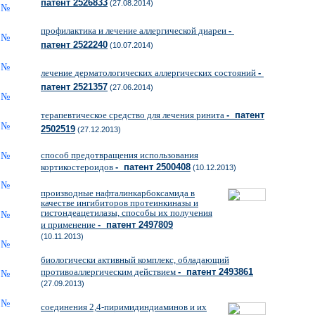
патент 2526833
(27.08.2014)
профилактика и лечение аллергической диареи
-
патент 2522240
(10.07.2014)
лечение дерматологических аллергических состояний
-
патент 2521357
(27.06.2014)
терапевтическое средство для лечения ринита
- патент
2502519
(27.12.2013)
способ предотвращения использования
кортикостероидов
- патент 2500408
(10.12.2013)
производные нафталинкарбоксамида в
качестве ингибиторов протеинкиназы и
гистондеацетилазы, способы их получения
и применение
- патент 2497809
(10.11.2013)
биологически активный комплекс, обладающий
противоаллергическим действием
- патент 2493861
(27.09.2013)
соединения 2,4-пиримидиндиаминов и их