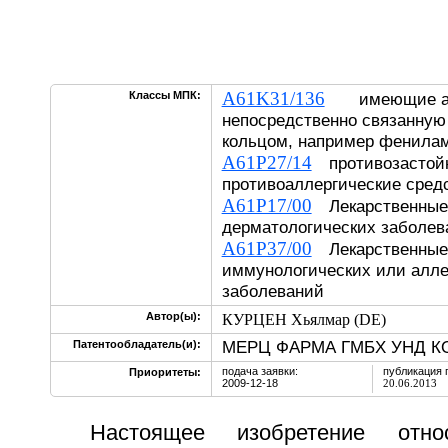
A61K31/136
Классы МПК:
имеющие ами
непосредственно связанную
кольцом, например фенила
A61P27/14
противозастой
противоаллергические сред
A61P17/00
Лекарственные 
дерматологических заболев
A61P37/00
Лекарственные 
иммунологических или алле
заболеваний
Автор(ы):
КУРЦЕН Хьялмар (DE)
МЕРЦ ФАРМА ГМБХ УНД КО.
Патентообладатель(и):
подача заявки:
публикация 
Приоритеты:
2009-12-18
20.06.2013
Настоящее изобретение отн