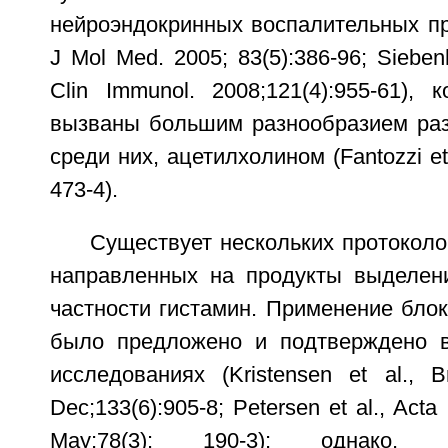
нейроэндокринных воспалительных проц
J Mol Med. 2005; 83(5):386-96; Siebenha
Clin Immunol. 2008;121(4):955-61),
вызваны большим разнообразием раз
среди них, ацетилхолином (Fantozzi et
473-4).
Существует нескольких протоколо
направленных на продукты выделени
частности гистамин. Применение бло
было предложено и подтверждено в
исследованиях (Kristensen et al., 
Dec;133(6):905-8; Petersen et al., Act
May;78(3): 190-3); однако, р