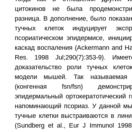
цитокинов не была продемонстри
разница. В дополнение, было показан
тучных клеток индуцирует экс
псориатическом эпидермисе, инициир
каскад воспаления (Ackermann and Har
Res. 1998 Jul;290(7):353-9). Имее
доказательство роли тучных клето
модели мышей. Так называемая
(конгенная fsn/fsn) демонстр
эпидермальный ортокератотический г
напоминающий псориаз. У данной м
тучные клетки выстраиваются в лин
(Sundberg et al., Eur J Immunol 1998 