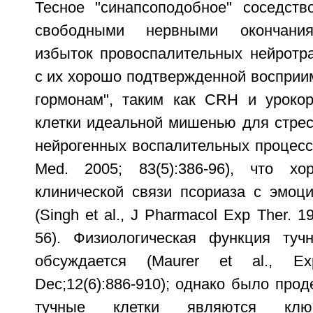
Тесное "синапсоподобное" соседств
свободными нервными окончани
избыток провоспалительных нейротра
с их хорошо подтвержденной восприим
гормонам", таким как CRH и урокор
клетки идеальной мишенью для стрес
нейрогенных воспалительных процессов
Med. 2005; 83(5):386-96), что хо
клинической связи псориаза с эмоц
(Singh et al., J Pharmacol Exp Ther. 1
56). Физиологическая функция туч
обсуждается (Maurer et al., Ex
Dec;12(6):886-910); однако было прод
тучные клетки являются клю