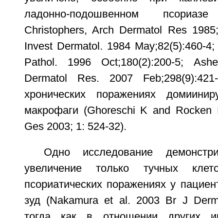
ладонно-подошвенном псориаз
Christophers, Arch Dermatol Res 1985;
Invest Dermatol. 1984 May;82(5):460-4; 
Pathol. 1996 Oct;180(2):200-5; Ash
Dermatol Res. 2007 Feb;298(9):421
хронических поражениях домиини
макрофаги (Ghoreschi K and Rocken 
Ges 2003; 1: 524-32).
Одно исследование демонстри
увеличение только тучных клет
псориатических поражениях у пациен
зуд (Nakamura et al. 2003 Br J Dermat
тогда как в отношении других и