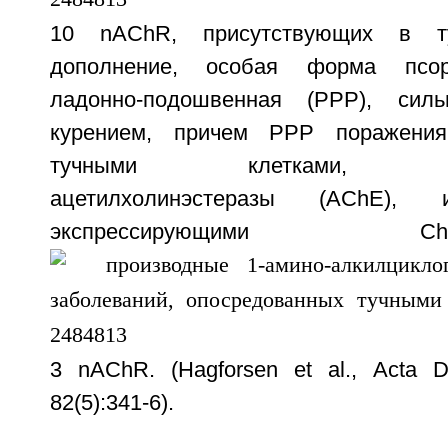
10 nAChR, присутствующих в т
дополнение, особая форма псори
ладонно-подошвенная (PPP), сил
курением, причем PPP поражения
тучными клетками, эксп
ацетилхолинэстеразы (AChE), 
экспрессирующим
3 nAChR. (Hagforsen et al., Acta D
82(5):341-6).