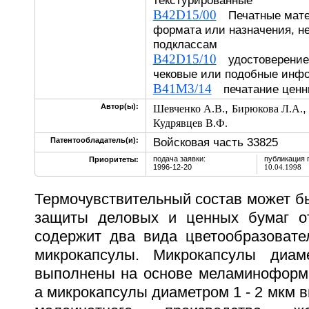
текстурированные
B42D15/00
Печатные мате
формата или назначения, не
подклассам
B42D15/10
удостоверение 
чековые или подобные инф
B41M3/14
печатание цен
,
Автор(ы):
Шевченко А.В.
Бирюкова Л.А.
Кудрявцев В.Ф.
Войсковая часть 33825
Патентообладатель(и):
подача заявки:
публикация 
Приоритеты:
1996-12-20
10.04.1998
Термочувствительный состав может б
защиты деловых и ценных бумаг от
содержит два вида цветообразовате
микрокапсулы. Микрокапсулы диа
выполнены на основе меламиноформ
а микрокапсулы диаметром 1 - 2 мкм 