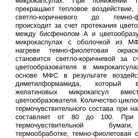
микрокапсулах. При понижении т
прекращают тепловое воздействие, 
светло-коричневого до темно-
происходит за счет протекания цвет
между бисфенолом А и цветообраз
микрокаспулах с оболочкой из М
нагреве темно-фиолетовая окрас
становится светло-коричневой за с
цветообразователя в микрокапсул
основе МФС в результате воздейс
диметилформамида, который 
желатиновых микрокапсул вме
цветообразователя. Количество цикло
термочувствительного состава при н
составляет от 80 до 100. При 
термочувствительной бумаги
термообработке, темно-фиолетовая о