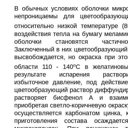
В обычных условиях оболочки микро
непроницаемы для цветообразующ
относительно низкой температуре (8
воздействия тепла на бумагу мелам
оболочки становятся частичн
Заключенный в них цветообразующий 
высвобождается, но окраска при это
o
области 110 - 140
C в желатиновы
результате испарения раствор
избыточное давление, под действие
цветообразующий раствор диффундиру
растворяет бисфенол А и взаимо
приобретая светло-коричневую окраск
осуществляется карбонатом цинка, 
приготовления состава осаждает