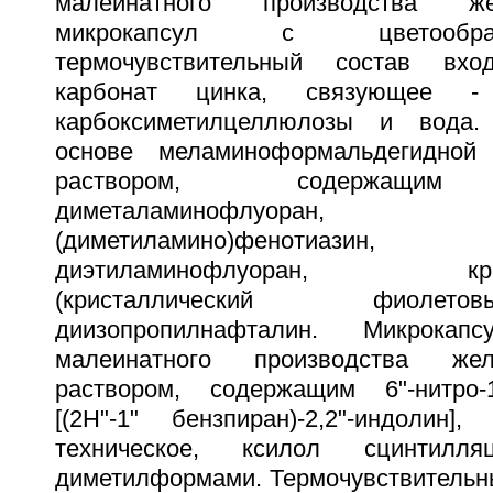
малеинатного производства ж
микрокапсул с цветообр
термочувствительный состав вх
карбонат цинка, связующее -
карбоксиметилцеллюлозы и вода.
основе меламиноформальдегидной
раствором, содержащим 1
диметаламинофлуоран, 10-бе
(диметиламино)фенотиазин, 
диэтиламинофлуоран, криста
(кристаллический фиолет
диизопропилнафталин. Микрока
малеинатного производства же
раствором, содержащим 6"-нитро-1,
[(2Н"-1" бензпиран)-2,2"-индолин]
техническое, ксилол сцинтилл
диметилформами. Термочувствительн