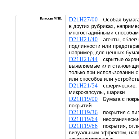
D21H27/00
Классы МПК:
Особая бумага,
в других рубриках, наприме
многостадийными способам
D21H21/40
агенты, облегч
подлинности или предотвр
например, для ценных бума
D21H21/44
скрытые охран
выявляемые или становящи
только при использовании 
или способов или устройст
D21H21/54
сферические, 
микрокапсулы, шарики
D21H19/00
Бумага с покры
покрытий
D21H19/36
покрытия с пи
D21H19/64
неорганические
D21H19/66
покрытия, отл
визуальным эффектом, напр