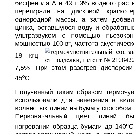
бисфенола А и 43 г 3% водного раст
перетирали на дисковой краскот
однородной массы, а затем добавл
цинка, оставшуюся воду и обрабатыв
ультразвуком с помощью пьезокон
мощностью 100 вт, частота акустическ
18 кгц
7,5%. При этом разогрев дисперси
o
45
C.
Полученный таким образом термочув
использовали для нанесения в вид
волнистых линий на бумагу способом 
Первоначальный цвет линий б
o
нагревании образца бумаги до 140
C