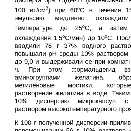
диспергатора УЗДН-1Т (интенсивность
2
o
100 вт/см
) при 60
C в течение 1
эмульсию медленно охлаждал
o
температуре до 25
C, а затем 
o
o
охлаждения 1,5
C/мин) до 10
C. Пос
вводили 76 г 37% водного раство
повышали pH среды 10% раствором ед
до 9,0 и выдерживали ее при комнат
ч. При этом формальдегид вза
аминогруппами желатина, обр
метиленовые мостики, которы
растворение желатина в воде. Таким
10% дисперсию микрокапсул с 
раствором высокотемпературного про
К 100 г полученной дисперсии прили
перемешивании 56 г 10% раствора к