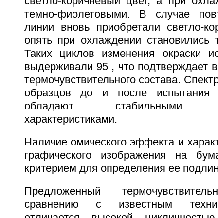
светло-коричневый цвет, а при охла
темно-фиолетовыми. В случае повт
линии вновь приобретали светло-ко
опять при охлаждении становились 
Таких циклов изменения окраски и
выдерживали 95 , что подтверждает 
термочувствительного состава. Спек
образцов до и после испытания 
обладают стабильными цве
характеристиками.
Наличие омического эффекта и харак
графического изображения на бум
критерием для определения ее подлин
Предложенный термочувствите
сравнению с известным техни
отличается высокой цикличность