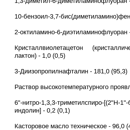
1,3-диметил-6-диметиламинофлуоран - 
10-бензоил-3,7-бис(диметиламино)фенот
2-октиламино-6-диэтиламинофлуоран - 
Кристаллвиолетацетон (кристалли
лактон) - 1,0 (0,5)
3-Диизопропилнафталин - 181,0 (95,3)
Раствор высокотемпературного проявле
6"-нитро-1,3,3-триметилспиро-[(2"H-1"-
индолин] - 0,2 (0,1)
Касторовое масло техническое - 96,0 (