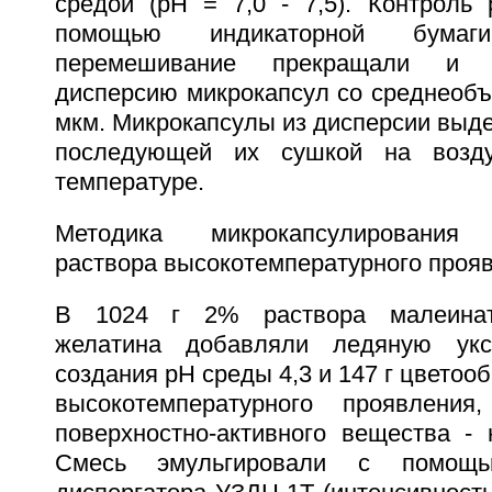
средой (pH = 7,0 - 7,5). Контроль
помощью индикаторной бумаг
перемешивание прекращали и 
дисперсию микрокапсул со среднеоб
мкм. Микрокапсулы из дисперсии выд
последующей их сушкой на возду
температуре.
Методика микрокапсулирования 
раствора высокотемпературного проя
В 1024 г 2% раствора малеинатн
желатина добавляли ледяную укс
создания pH среды 4,3 и 147 г цветоо
высокотемпературного проявлени
поверхностно-активного вещества - 
Смесь эмульгировали с помощью