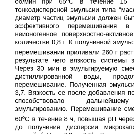
об/мин при 65
C в течение 15 
тонкодисперсной эмульсии типа "мас
диаметр частиц эмульсии должен быт
эффективного перемешивания в
неионогенное поверхностно-активн
количестве 0,8 г. К полученной эмуль
перемешивании приливали 260 г раст
результате чего вязкость системы з
Через 30 мин в эмульгируемую сме
дистиллированной воды, продо
перемешивание. Полученная эмульси
3,7. Вязкость ее после добавления п
способствовало дальнейшем
эмульгированию. Перемешивание см
o
60
C в течение 8 ч, повышая pH через
до получения дисперсии микрокап