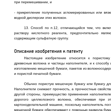
при перемешивании, и
- прикрепление полученных агломерированных или вяз
водной дисперсии этих волокон.
13. Способ по п.12, отличающийся тем, что вкл
раствору кислотного реагента, предпочтительно явл
содержащим сульфатную группу.
Описание изобретения к патенту
Настоящее изобретение относится к пористому
древесные волокна и частицы наполнителя, и к способу и
изготовлению мешочной бумаги, пакетов из волокносоде
и пористой печатной бумаги.
Обычно пористую мешочную бумагу или бумагу для 
Наполнители снижают прочность, а прочностные свойств
другой стороны, преимущество применения наполнителей
дорогого целлюлозного волокна, обеспечивая при 
картоноделательной машине, поскольку наполнитель по
мешочной бумаги обеспечивают с помощью размола бума