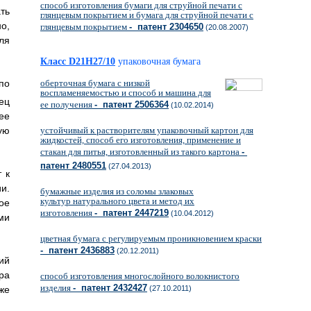
способ изготовления бумаги для струйной печати с
ть
глянцевым покрытием и бумага для струйной печати с
о,
глянцевым покрытием
- патент 2304650
(20.08.2007)
ля
Класс D21H27/10
упаковочная бумага
по
оберточная бумага с низкой
воспламеняемостью и способ и машина для
ец
ее получения
- патент 2506364
(10.02.2014)
ее
ую
устойчивый к растворителям упаковочный картон для
жидкостей, способ его изготовления, применение и
стакан для питья, изготовленный из такого картона
-
патент 2480551
(27.04.2013)
 к
и.
бумажные изделия из соломы злаковых
культур натурального цвета и метод их
ое
изготовления
- патент 2447219
(10.04.2012)
ми
цветная бумага с регулируемым проникновением краски
- патент 2436883
(20.12.2011)
ий
ра
способ изготовления многослойного волокнистого
изделия
- патент 2432427
же
(27.10.2011)