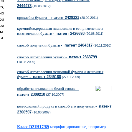
ен
2444473
(10.03.2012)
о,
но
проклейка бумаги
- патент 2429323
(20.09.2011)
ри
ри
кремнийсодержащая композиция и ее применение в
м.
изготовлении бумаги
- патент 2426693
(20.08.2011)
и.
способ получения бумаги
- патент 2404317
(20.11.2010)
способ изготовления бумаги
- патент 2363799
(10.08.2009)
способ изготовления мешочной бумаги и мешочная
бумага
- патент 2345188
(27.01.2009)
обработка отложения белой смолы
-
патент 2309210
(27.10.2007)
целлюлозный продукт и способ его получения
- патент
2300597
(10.06.2007)
Класс D21H17/69
модифицированные, например