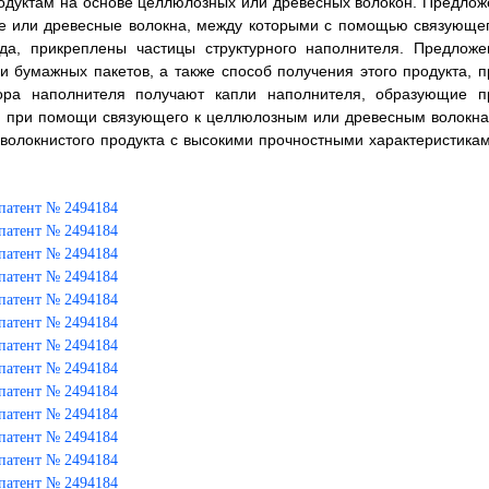
одуктам на основе целлюлозных или древесных волокон. Предлож
е или древесные волокна, между которыми с помощью связующег
ида, прикреплены частицы структурного наполнителя. Предложе
 бумажных пакетов, а также способ получения этого продукта, п
ора наполнителя получают капли наполнителя, образующие п
я при помощи связующего к целлюлозным или древесным волокна
 волокнистого продукта с высокими прочностными характеристикам