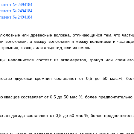
ллюлозные или древесные волокна, отличающийся тем, что части
ми волокнами, а между волокнами и между волокнами и частица
кремния, квасцы или альдегид, или их смесь.
ицы наполнителя состоят из агломератов, гранул или спекшего
чество двуокиси кремния составляет от 0,5 до 50 мас.%, бол
во квасцов составляет от 0,5 до 50 мас.%, более предпочтительно 
во альдегида составляет от 0,5 до 50 мас.%, более предпочтитель