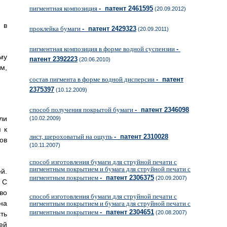
пигментная композиция
- патент 2461595
(20.09.2012)
 в
проклейка бумаги
- патент 2429323
(20.09.2011)
пигментная композиция в форме водной суспензии
-
му
патент 2392223
(20.06.2010)
м,
состав пигмента в форме водной дисперсии
- патент
2375397
(10.12.2009)
способ получения покрытой бумаги
- патент 2346098
ли
(10.02.2009)
 к
лист, шероховатый на ощупь
- патент 2310028
ов
(10.11.2007)
способ изготовления бумаги для струйной печати с
пигментным покрытием и бумага для струйной печати с
й.
пигментным покрытием
- патент 2306375
(20.09.2007)
 С
во
способ изготовления бумаги для струйной печати с
на
пигментным покрытием и бумага для струйной печати с
пигментным покрытием
- патент 2304651
(20.08.2007)
ть
ей