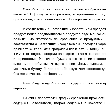
Способ в соответствии с настоящим изобретение
части п.13 формулы изобретения, и применение прод
признаками, представленными в п.12 формулы изобретен
В соответствии с настоящим изобретением предлож
продукт, более предпочтительно продукт в виде мешочн
повышенную жесткость по сравнению с продуктами, и
соответствии с настоящим изобретением, обладает хор
прочностью, хорошими профилем влажности и толщиной,
Т.Е.А. (поглощение энергии на разрыв, от англ. «tensile 
и пористостью. Мешочная бумага в соответствии с наст
слоя вместо обычных четырех слоев. Иными словами,
мешочную бумагу, более рентабельную, чем соответств
без механической перфорации.
Ниже будут подробно описаны другие признаки и 
чертежи.
На фиг.1 представлен график сравнения прочности
содержит наполнителя, второй содержит в качестве 