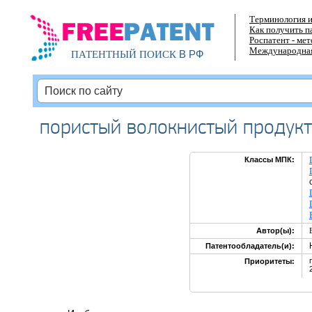
Терминология и
Как получить п
Роспатент - ме
Международная
В РФ
ПАТЕНТНЫЙ ПОИСК
пористый волокнистый продук
Классы МПК:
Автор(ы):
Патентообладатель(и):
Приоритеты: