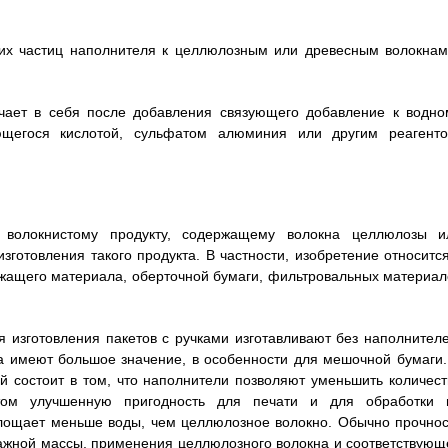
ких частиц наполнителя к целлюлозным или древесным волокнам
ючает в себя после добавления связующего добавление к водно
яющегося кислотой, сульфатом алюминия или другим реагенто
 волокнистому продукту, содержащему волокна целлюлозы и
зготовления такого продукта. В частности, изобретение относится
ржащего материала, оберточной бумаги, фильтровальных материал
изготовления пакетов с ручками изготавливают без наполнителе
а имеют большое значение, в особенности для мешочной бумаги.
 состоит в том, что наполнители позволяют уменьшить количест
этом улучшенную пригодность для печати и для обработки 
глощает меньше воды, чем целлюлозное волокно. Обычно прочнос
жной массы, применения целлюлозного волокна и соответствующ