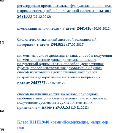
ем
регулируемая предварительная флокуляция наполнителя
с применением двойной полимерной системы
- патент
2471033
(27.12.2012)
композиция наполнителя
- патент 2445416
(20.03.2012)
биологически активный листовой волокнистый
10
материал
- патент 2443823
(27.02.2012)
пигмент на основе диоксида титана, способы получения
пигмента на основе диоксида титана и пигмент,
полученный одним из этих способов, декоративная
бумага, способ изготовления декоративной бумаги,
способ изготовления декоративных материалов
покрытий и декоративные материалы покрытий
-
патент 2443737
(27.02.2012)
способ получения частиц на основе природного
карбоната кальция и солей этиленакриловой кислоты,
полученные суспензии и сухие пигменты, их
применение
- патент 2433153
(10.11.2011)
ки
Класс D21H19/40
кремнийсодержащие, например
глины
ля