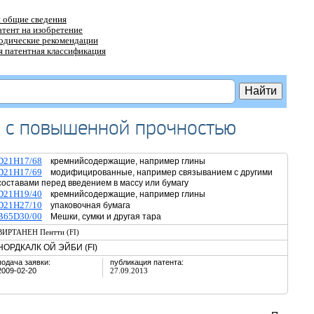
 общие сведения
атент на изобретение
тодические рекомендации
 патентная классификация
т с повышенной прочностью
D21H17/68
кремнийсодержащие, например глины
D21H17/69
модифицированные, например связыванием с другими
составами перед введением в массу или бумагу
D21H19/40
кремнийсодержащие, например глины
D21H27/10
упаковочная бумага
B65D30/00
Мешки, сумки и другая тара
ВИРТАНЕН Пентти (FI)
НОРДКАЛК ОЙ ЭЙБИ (FI)
подача заявки:
публикация патента:
2009-02-20
27.09.2013