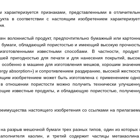
м характеризуется признаками, представленными в отличительн
укта в соответствии с настоящим изобретением характеризует
ия.
ен волокнистый продукт, предпочтительно бумажный или картонн
ой бумаги, обладающий пористостью и имеющий высокую прочность
зготовленными известными способами. В частности, продукт
ошей пригодностью для печати и для нанесения покрытий, высок
 особенно в машине для изготовления мешков, хорошим значени
energy absorption») и сопротивлением раздиранию, высокой жесткос
оящим изобретением может быть изготовлена с применением одно
 в отношении пористости можно получить технически улучшенн
ующие известные продукты, и обладающую пористостью, полученн
преимущества настоящего изобретения со ссылками на прилагаем
 на разрыв мешочной бумаги трех разных типов, один из которых 
наполнителя каолин, и третий содержит частицы метакаолина