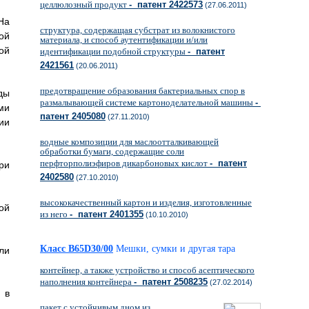
целлюлозный продукт
- патент 2422573
(27.06.2011)
На
структура, содержащая субстрат из волокнистого
ой
материала, и способ аутентификации и/или
ой
идентификации подобной структуры
- патент
2421561
(20.06.2011)
предотвращение образования бактериальных спор в
ды
размалывающей системе картоноделательной машины
-
ми
патент 2405080
(27.11.2010)
ии
водные композиции для маслоотталкивающей
обработки бумаги, содержащие соли
перфторполиэфиров дикарбоновых кислот
- патент
ри
2402580
(27.10.2010)
высококачественный картон и изделия, изготовленные
ой
из него
- патент 2401355
(10.10.2010)
Класс B65D30/00
Мешки, сумки и другая тара
ли
контейнер, а также устройство и способ асептического
наполнения контейнера
- патент 2508235
(27.02.2014)
 в
пакет с устойчивым дном из