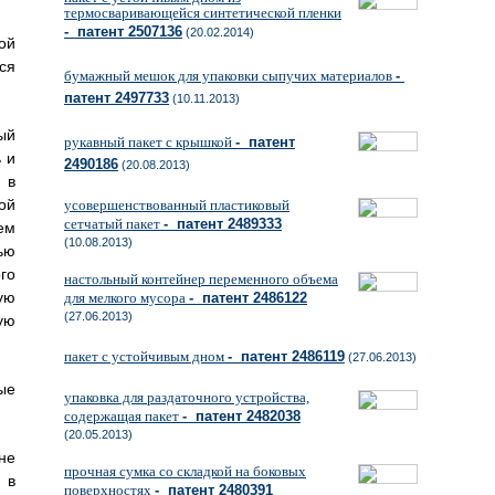
термосваривающейся синтетической пленки
- патент 2507136
(20.02.2014)
ой
ся
бумажный мешок для упаковки сыпучих материалов
-
патент 2497733
(10.11.2013)
ый
рукавный пакет с крышкой
- патент
 и
2490186
(20.08.2013)
 в
ой
усовершенствованный пластиковый
сетчатый пакет
- патент 2489333
ем
(10.08.2013)
тью
го
настольный контейнер переменного объема
ую
для мелкого мусора
- патент 2486122
(27.06.2013)
ую
пакет с устойчивым дном
- патент 2486119
(27.06.2013)
ые
упаковка для раздаточного устройства,
содержащая пакет
- патент 2482038
(20.05.2013)
не
прочная сумка со складкой на боковых
 в
поверхностях
- патент 2480391