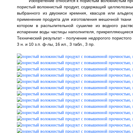
Изобретение относится к пористым волокнистым пр
пористый волокнистый продукт, содержащий целлюлозны
выбранного из двуокиси кремния, квасцов или альдег
применение продукта для изготовления мешочной ткани и
котором в распылительной сушилке из водного раств
испарении воды частицы наполнителя, прикрепляющиес
Технический результат - получение недорогого пористого
3 н. и 10 з.п. ф-лы, 16 ил., 3 табл., 3 пр.