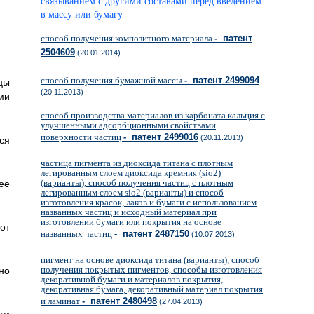
связыванием с другими составами перед введением
в массу или бумагу
способ получения композитного материала
- патент
2504609
(20.01.2014)
способ получения бумажной массы
- патент 2499094
цы
(20.11.2013)
ми
способ производства материалов из карбоната кальция с
улучшенными адсорбционными свойствами
поверхности частиц
- патент 2499016
(20.11.2013)
ся
частица пигмента из диоксида титана с плотным
легированным слоем диоксида кремния (sio2)
(варианты), способ получения частиц с плотным
ее
легированным слоем sio2 (варианты) и способ
изготовления красок, лаков и бумаги с использованием
названных частиц и исходный материал при
изготовлении бумаги или покрытия на основе
от
названных частиц
- патент 2487150
(10.07.2013)
пигмент на основе диоксида титана (варианты), способ
получения покрытых пигментов, способы изготовления
но
декоративной бумаги и материалов покрытия,
декоративная бумага, декоративный материал покрытия
и ламинат
- патент 2480498
(27.04.2013)