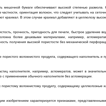
ть мешочной бумаги обеспечивают высокой степенью размола. 
частности, ориентация волокон, что следует учитывать на сеточн
ют крахмал. В этом случае крахмал добавляют в целлюлозу высок
стость, прочность, пригодность для печати, быстрое удаление во
волокна более дешевыми материалами, например, агломерата
жность получения высокой пористости без механической перфорац
е пористого волокнистого продукта, содержащего наполнитель и п
стиц наполнителя, например, агломератов, может в значительн
ю с применением обычного наполнителя без агломерации.
к пористому волокнистому продукту, содержащему целлюлозные и
ящим изобретением характеризуется признаками, представленными