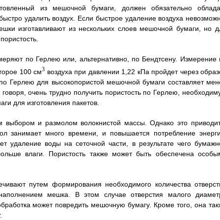
отовленный из мешочной бумаги, должен обязательно облада
быстро удалить воздух. Если быстрое удаление воздуха невозможн
шки изготавливают из нескольких слоев мешочной бумаги, но д
пористость.
меряют по Герлею или, альтернативно, по Бендтсену. Измерение 
3
торое 100 см
воздуха при давлении 1,22 кПа пройдет через образ
по Герлею для высокопористой мешочной бумаги составляет мен
е говоря, очень трудно получить пористость по Герлею, необходим
ги для изготовления пакетов.
м выбором и размолом волокнистой массы. Однако это приводит
ол занимает много времени, и повышается потребление энерги
т удаление воды на сеточной части, в результате чего бумажн
больше влаги. Пористость также может быть обеспечена особы
ечивают путем формирования необходимого количества отверст
наполнением мешка. В этом случае отверстия малого диамет
бработка может повредить мешочную бумагу. Кроме того, она так
.