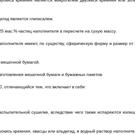
двуокись кремния является микрогелем двуокиси кремния или зол
дегид является глиоксалем.
 25 мас.% частиц наполнителя в пересчете на сухую массу.
 наполнителя имеют, по существу, сферическую форму и размер от 
я мешочной бумагой.
изготовления мешочной бумаги и бумажных пакетов.
0, отличающийся тем, что включает в себя:
распылительной сушилке, вследствие чего также испаряются излиш
уокись кремния, квасцы или альдегид, в водный раствор наполните