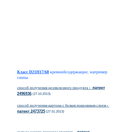
Класс D21H17/68
кремнийсодержащие, например
глины
способ получения целлюлозного продукта
- патент
2496936
(27.10.2013)
способ получения картона с белым покровным слоем
-
патент 2473725
(27.01.2013)
золи на основе диоксида кремния
- патент