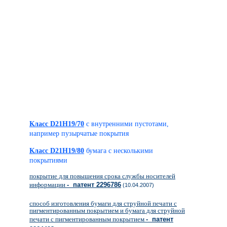
Класс D21H19/70
с внутренними пустотами,
например пузырчатые покрытия
Класс D21H19/80
бумага с несколькими
покрытиями
покрытие для повышения срока службы носителей
информации
- патент 2296786
(10.04.2007)
способ изготовления бумаги для струйной печати с
пигментированным покрытием и бумага для струйной
печати с пигментированным покрытием
- патент