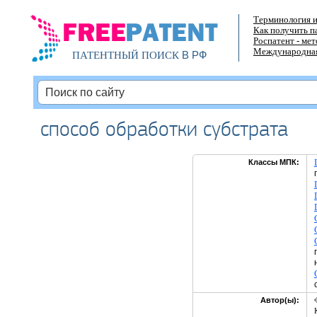
Терминология и
Как получить п
Роспатент - ме
Международная
В РФ
ПАТЕНТНЫЙ ПОИСК
способ обработки субстрата
Классы МПК:
Автор(ы):