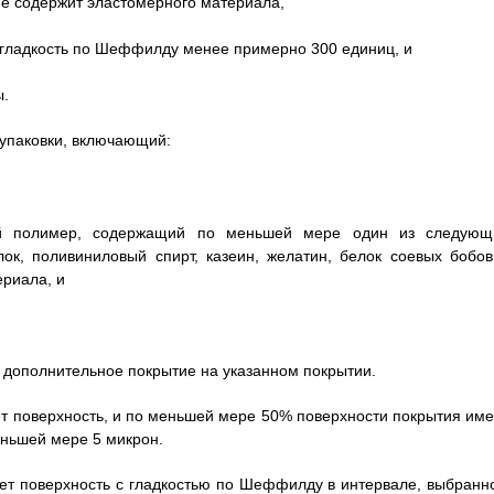
 не содержит эластомерного материала,
т гладкость по Шеффилду менее примерно 300 единиц, и
ы.
 упаковки, включающий:
ый полимер, содержащий по меньшей мере один из следующ
лок, поливиниловый спирт, казеин, желатин, белок соевых бобов
ериала, и
й дополнительное покрытие на указанном покрытии.
ает поверхность, и по меньшей мере 50% поверхности покрытия име
ньшей мере 5 микрон.
чает поверхность с гладкостью по Шеффилду в интервале, выбранн