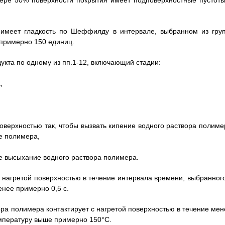
мере 50% поверхности покрытия имеет подповерхностные пустоты
ь имеет гладкость по Шеффилду в интервале, выбранном из груп
примерно 150 единиц.
укта по одному из пп.1-12, включающий стадии:
,
оверхностью так, чтобы вызвать кипение водного раствора полиме
ре полимера,
е высыхание водного раствора полимера.
 с нагретой поверхностью в течение интервала времени, выбранного
нее примерно 0,5 с.
вора полимера контактирует с нагретой поверхностью в течение мен
емпературу выше примерно 150°С.