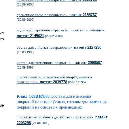
(10.09.2000)
временное съемное покрытие
- патент 2155787
(10.09.2000)
водно-дисперсионная краска и способ ее получения
-
ие
патент 2145621
(20.02.2000)
го
состав для очистки поверхности
- патент 2127290
(10.03.1999)
состав для временного покрытия
- патент 2090587
(20.09.1997)
способ защиты поверхностей оборудования и
помещений
- патент 2039778
(20.07.1995)
Класс C09D189/00
Составы для нанесения
покрытий на основе белков; составы для нанесения
ше
покрытий на основе их производных
способ изготовления художественных красок
- патент
2203298
(27.04.2003)