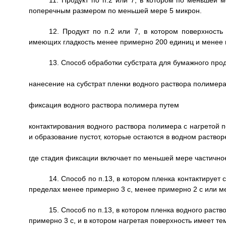
11. Продукт по п.2 или 7, в котором по меньшей 
поперечным размером по меньшей мере 5 микрон.
12. Продукт по п.2 или 7, в котором поверхност
имеющих гладкость менее примерно 200 единиц и менее 
13. Способ обработки субстрата для бумажного прод
нанесение на субстрат пленки водного раствора полимера
фиксация водного раствора полимера путем
контактирования водного раствора полимера с нагретой п
и образование пустот, которые остаются в водном раство
где стадия фиксации включает по меньшей мере частично
14. Способ по п.13, в котором пленка контактирует
пределах менее примерно 3 с, менее примерно 2 с или ме
15. Способ по п.13, в котором пленка водного раст
примерно 3 с, и в котором нагретая поверхность имеет т