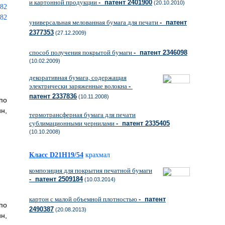
и картонной продукции
- патент 2401900
(20.10.2010)
универсальная мелованная бумага для печати
- патент
2377353
(27.12.2009)
способ получения покрытой бумаги
- патент 2346098
(10.02.2009)
декоративная бумага, содержащая
электрически заряженные волокна
-
патент 2337836
(10.11.2008)
по
н,
термотрансферная бумага для печати
сублимационными чернилами
- патент 2335405
(10.10.2008)
Класс D21H19/54
крахмал
композиция для покрытия печатной бумаги
- патент 2509184
(10.03.2014)
картон с малой объемной плотностью
- патент
по
2490387
(20.08.2013)
н,