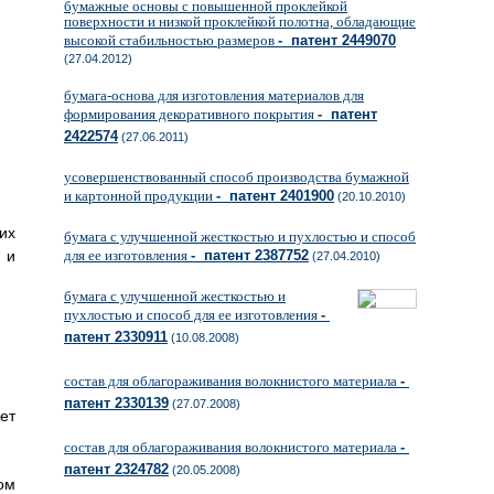
бумажные основы с повышенной проклейкой
поверхности и низкой проклейкой полотна, обладающие
высокой стабильностью размеров
- патент 2449070
(27.04.2012)
бумага-основа для изготовления материалов для
формирования декоративного покрытия
- патент
2422574
(27.06.2011)
усовершенствованный способ производства бумажной
и картонной продукции
- патент 2401900
(20.10.2010)
их
бумага с улучшенной жесткостью и пухлостью и способ
 и
для ее изготовления
- патент 2387752
(27.04.2010)
бумага с улучшенной жесткостью и
пухлостью и способ для ее изготовления
-
патент 2330911
(10.08.2008)
состав для облагораживания волокнистого материала
-
патент 2330139
(27.07.2008)
ет
состав для облагораживания волокнистого материала
-
патент 2324782
(20.05.2008)
ом