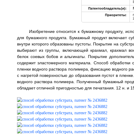
Патентообладатель(и):
Приоритеты:
Изобретение относится к бумажному продукту, испо
для бумажного продукта. Бумажный продукт включает суб
внутри которого образованы пустоты. Покрытие на субс
выбирают из группы, включающей крахмал, крахмал воск
белок соевых бобов и альгинаты. Покрытие дополнител
содержит эластомерного материала. Способ обработки с
пленки водного раствора полимера, фиксацию водного ра
с нагретой поверхностью до образования пустот в пленк
водного раствора полимера. Полученный бумажный проду
обладает отличной пригодностью для печатания. 12 н. и 15 