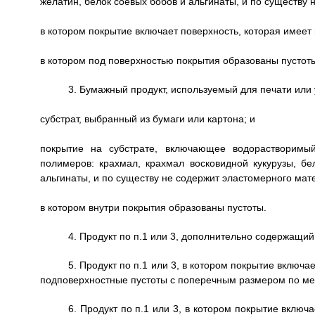
желатин, белок соевых бобов и альгинаты, и по существу
в котором покрытие включает поверхность, которая имее
в котором под поверхностью покрытия образованы пустот
3. Бумажный продукт, используемый для печати или
субстрат, выбранный из бумаги или картона; и
покрытие на субстрате, включающее водорастворим
полимеров: крахмал, крахмал восковидной кукурузы, бе
альгинаты, и по существу не содержит эластомерного мат
в котором внутри покрытия образованы пустоты.
4. Продукт по п.1 или 3, дополнительно содержащи
5. Продукт по п.1 или 3, в котором покрытие включ
подповерхностные пустоты с поперечным размером по ме
6. Продукт по п.1 или 3, в котором покрытие вклю