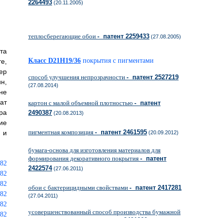
2264493
(20.11.2005)
теплосберегающие обои
- патент 2259433
(27.08.2005)
та
Класс D21H19/36
покрытия с пигментами
е,
ер
способ улучшения непрозрачности
- патент 2527219
н,
(27.08.2014)
не
ат
картон с малой объемной плотностью
- патент
ра
2490387
(20.08.2013)
ие
пигментная композиция
- патент 2461595
 и
(20.09.2012)
бумага-основа для изготовления материалов для
формирования декоративного покрытия
- патент
2422574
(27.06.2011)
обои с бактерицидными свойствами
- патент 2417281
(27.04.2011)
усовершенствованный способ производства бумажной