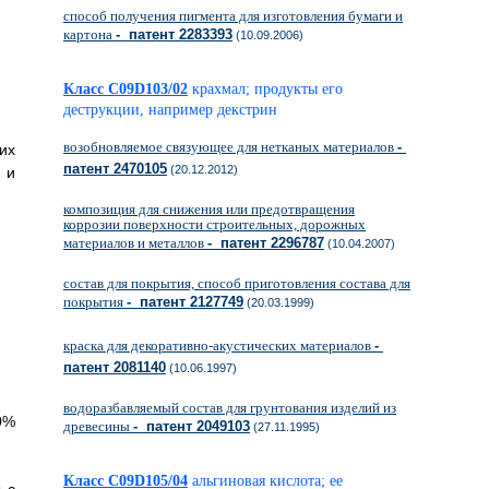
способ получения пигмента для изготовления бумаги и
картона
- патент 2283393
(10.09.2006)
Класс C09D103/02
крахмал; продукты его
деструкции, например декстрин
возобновляемое связующее для нетканых материалов
-
их
патент 2470105
(20.12.2012)
 и
композиция для снижения или предотвращения
коррозии поверхности строительных, дорожных
материалов и металлов
- патент 2296787
(10.04.2007)
состав для покрытия, способ приготовления состава для
покрытия
- патент 2127749
(20.03.1999)
краска для декоративно-акустических материалов
-
патент 2081140
(10.06.1997)
водоразбавляемый состав для грунтования изделий из
0%
древесины
- патент 2049103
(27.11.1995)
Класс C09D105/04
альгиновая кислота; ее