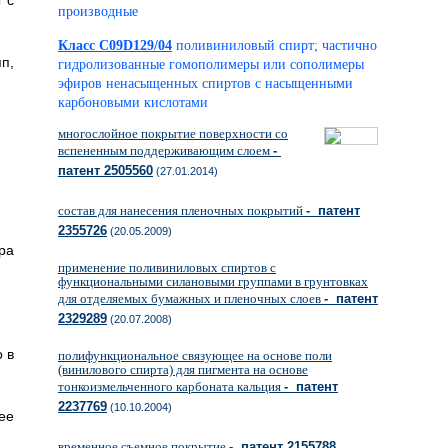
 с
производные
Класс C09D129/04
поливиниловый спирт; частично
п,
гидролизованные гомополимеры или сополимеры
эфиров ненасыщенных спиртов с насыщенными
карбоновыми кислотами
многослойное покрытие поверхности со
вспененным поддерживающим слоем
-
патент 2505560
(27.01.2014)
состав для нанесения пленочных покрытий
- патент
2355726
(20.05.2009)
ра
применение поливиниловых спиртов с
функциональными силановыми группами в грунтовках
для отделяемых бумажных и пленочных слоев
- патент
2329289
(20.07.2008)
 в
полифункциональное связующее на основе поли
(винилового спирта) для пигмента на основе
тонкоизмельченного карбоната кальция
- патент
2237769
(10.10.2004)
ее
временное съемное покрытие
- патент 2155788