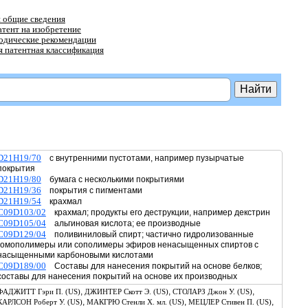
 общие сведения
атент на изобретение
тодические рекомендации
 патентная классификация
D21H19/70
с внутренними пустотами, например пузырчатые
покрытия
D21H19/80
бумага с несколькими покрытиями
D21H19/36
покрытия с пигментами
D21H19/54
крахмал
C09D103/02
крахмал; продукты его деструкции, например декстрин
C09D105/04
альгиновая кислота; ее производные
C09D129/04
поливиниловый спирт; частично гидролизованные
гомополимеры или сополимеры эфиров ненасыщенных спиртов с
насыщенными карбоновыми кислотами
C09D189/00
Составы для нанесения покрытий на основе белков;
составы для нанесения покрытий на основе их производных
,
,
,
ФАДЖИТТ Гэри П. (US)
ДЖИНТЕР Скотт Э. (US)
СТОЛАРЗ Джон У. (US)
,
,
,
КАРЛСОН Роберт У. (US)
МАКГРЮ Стенли Х. мл. (US)
МЕЦЛЕР Стивен П. (US)