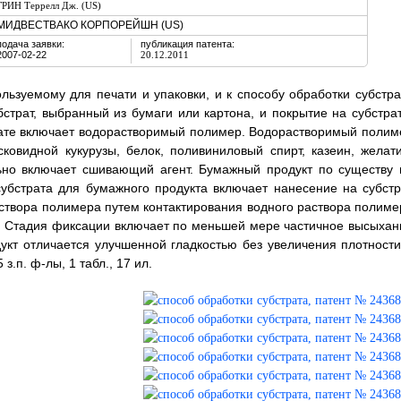
ГРИН Террелл Дж. (US)
МИДВЕСТВАКО КОРПОРЕЙШН (US)
подача заявки:
публикация патента:
2007-02-22
20.12.2011
льзуемому для печати и упаковки, и к способу обработки субстра
страт, выбранный из бумаги или картона, и покрытие на субстрат
трате включает водорастворимый полимер. Водорастворимый полим
овидной кукурузы, белок, поливиниловый спирт, казеин, желати
ьно включает сшивающий агент. Бумажный продукт по существу 
убстрата для бумажного продукта включает нанесение на субстр
створа полимера путем контактирования водного раствора полиме
е. Стадия фиксации включает по меньшей мере частичное высыхан
кт отличается улучшенной гладкостью без увеличения плотности
з.п. ф-лы, 1 табл., 17 ил.