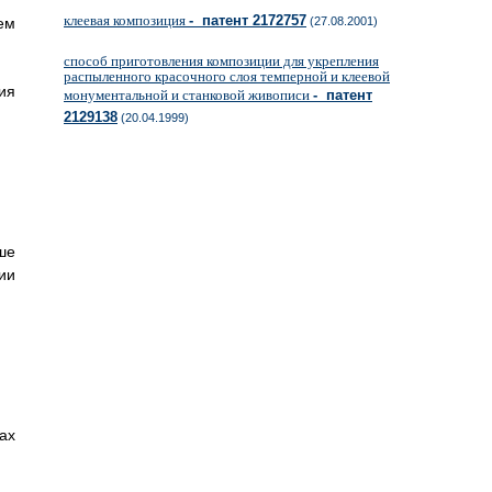
клеевая композиция
- патент 2172757
ем
(27.08.2001)
способ приготовления композиции для укрепления
распыленного красочного слоя темперной и клеевой
ия
монументальной и станковой живописи
- патент
2129138
(20.04.1999)
ше
ии
ах