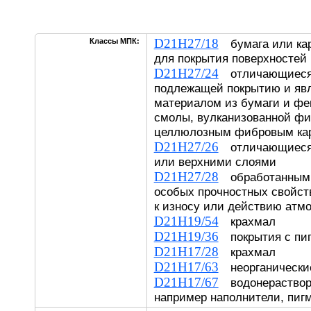
D21H27/18
Классы МПК:
бумага или кар
для покрытия поверхностей
D21H27/24
отличающиеся 
подлежащей покрытию и я
материалом из бумаги и фе
смолы, вулканизованной ф
целлюлозным фибровым ка
D21H27/26
отличающиеся
или верхними слоями
D21H27/28
обработанными
особых прочностных свойст
к износу или действию атм
D21H19/54
крахмал
D21H19/36
покрытия с пи
D21H17/28
крахмал
D21H17/63
неорганические
D21H17/67
водонераствор
например наполнители, пиг