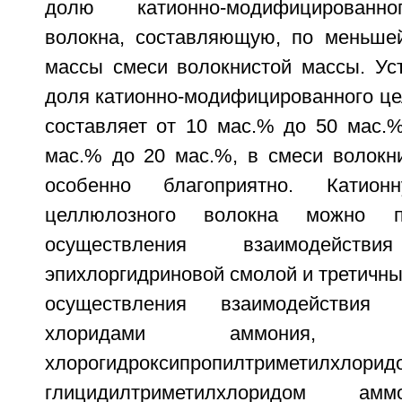
долю катионно-модифицированн
волокна, составляющую, по меньше
массы смеси волокнистой массы. Уст
доля катионно-модифицированного це
составляет от 10 мас.% до 50 мас.%
мас.% до 20 мас.%, в смеси волокни
особенно благоприятно. Катио
целлюлозного волокна можно п
осуществления взаимодейс
эпихлоргидриновой смолой и третичн
осуществления взаимодействия
хлоридами аммония, 
хлорогидроксипропилтриметилхло
глицидилтриметилхлоридом амм