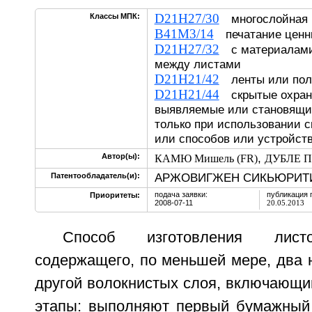
D21H27/30
Классы МПК:
многослойная
B41M3/14
печатание цен
D21H27/32
с материалами
между листами
D21H21/42
ленты или пол
D21H21/44
скрытые охран
выявляемые или становящи
только при использовании 
или способов или устройст
,
Автор(ы):
КАМЮ Мишель (FR)
ДУБЛЕ Пь
АРЖОВИГЖЕН СИКЬЮРИТИ
Патентообладатель(и):
подача заявки:
публикация 
Приоритеты:
2008-07-11
20.05.2013
Способ изготовления листо
содержащего, по меньшей мере, два 
другой волокнистых слоя, включающи
этапы: выполняют первый бумажный