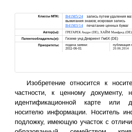
B41M5/24
Классы МПК:
запись путем удаления мат
выжигания знаков; искровая запись
B41M3/14
печатание ценных бумаг
,
Автор(ы):
ГРЕГАРЕК Андре (DE)
ХАЙМ Манфред (DE)
Гизеке унд Девриент ГмбХ (DE)
Патентообладатель(и):
подача заявки:
публикация 
Приоритеты:
2011-06-01
20.06.2014
Изобретение относится к носи
частности, к ценному документу, н
идентификационной карте или д
носителю информации. Носитель ин
подложку, имеющую участок с отличи
образованный семейством кри