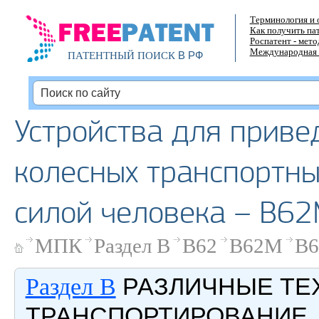
Терминология и 
Как получить па
Роспатент - мет
Международная 
В РФ
ПАТЕНТНЫЙ ПОИСК
Устройства для приве
колесных транспортны
силой человека – B62
МПК
Раздел B
B62
B62M
B6
РАЗЛИЧНЫЕ ТЕ
Раздел B
ТРАНСПОРТИРОВАНИЕ