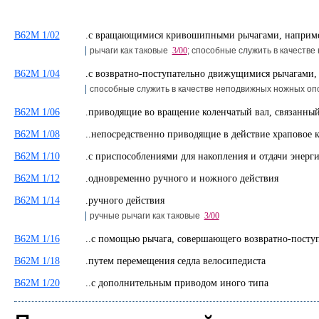
B62M 1/02
.с вращающимися кривошипными рычагами, наприм
рычаги как таковые
3/00
; способные служить в качеств
B62M 1/04
.с возвратно-поступательно движущимися рычагами
способные служить в качестве неподвижных ножных о
B62M 1/06
.приводящие во вращение коленчатый вал, связанн
B62M 1/08
..непосредственно приводящие в действие храповое
B62M 1/10
.с приспособлениями для накопления и отдачи энер
B62M 1/12
.одновременно ручного и ножного действия
B62M 1/14
.ручного действия
ручные рычаги как таковые
3/00
B62M 1/16
..с помощью рычага, совершающего возвратно-пост
B62M 1/18
.путем перемещения седла велосипедиста
B62M 1/20
..с дополнительным приводом иного типа