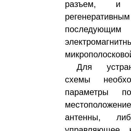
разъем, и 
регенерати
последую
электромагни
микрополосковой
Для устран
схемы необх
параметры по
местоположение
антенны, ли
управляющее 