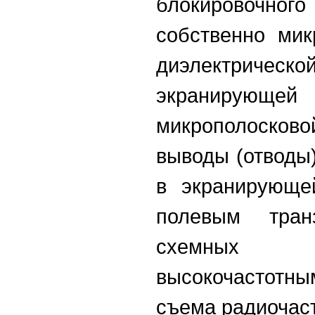
блокировочн
собственно мик
диэлектри
экранирую
микрополоск
выводы (отводы)
в экранирующе
полевым тран
схемных 
высокочастот
съема радиочаст