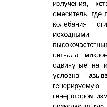
излучения, ко
смеситель, где
колебания о
исходным
высокочастотны
сигнала микров
сдвинутые на и
условно назыв
генерируем
генератором из
низкочастот