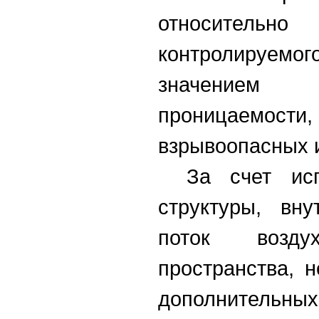
относительн
контролируемо
значением е
проницаемост
взрывоопасных и
За счет исп
структуры, вну
поток возд
пространства, 
дополнитель