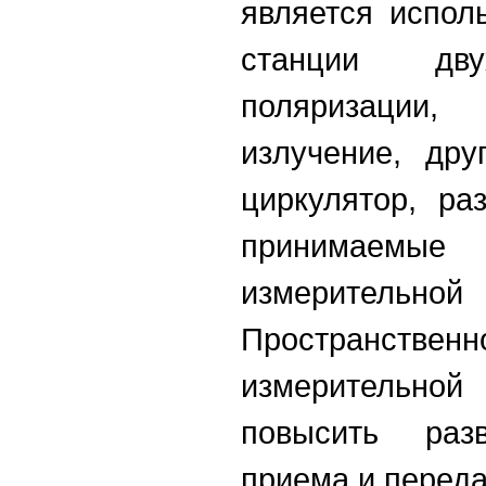
является испол
станции дв
поляризации
излучение, др
циркулятор, р
принимаемые
измерительной
Пространствен
измерительн
повысить раз
приема и переда