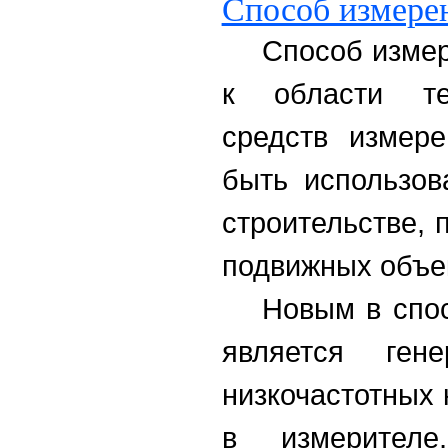
Способ измере
Способ измер
к области тех
средств измер
быть использов
строительстве,
подвижных объе
Новым в спо
является гене
низкочастотных 
в измерител