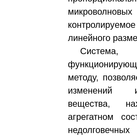
микроволнов
контролируемо
линейного разме
Система
функционирую
методу, позвол
изменений и
вещества, н
агрегатном со
недолговечн