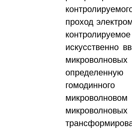
контролируем
проход электро
контролируемое
искусственно в
микроволн
определенн
гомодинног
микроволново
микроволн
трансформир