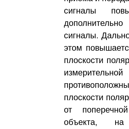
сигналы пов
дополнительно
сигналы. Дальн
этом повышаетс
плоскости поля
измерительно
противоположн
плоскости поля
от поперечно
объекта, на