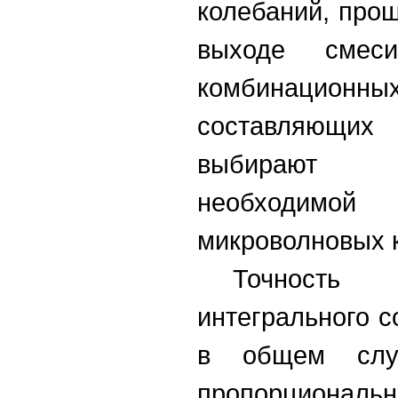
колебаний, про
выходе смес
комбинацион
составляющих
выбирают о
необходимой
микроволновых 
Точность 
интегрального с
в общем слу
пропорциона