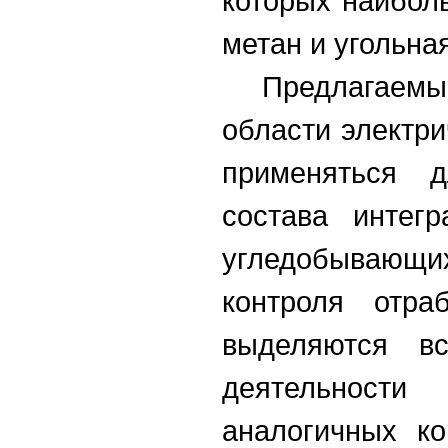
которых наибол
метан и угольна
Предлагаем
области электр
применяться д
состава интег
угледобывающ
контроля отра
выделяются вс
деятельност
аналогичных ко