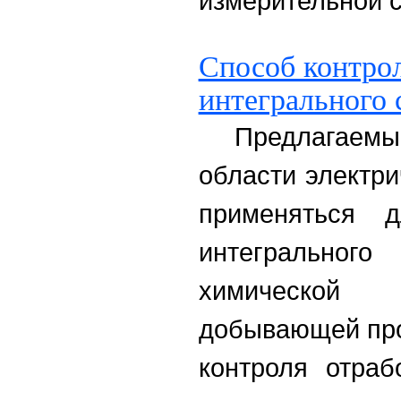
измерительной с
Способ контро
интегрального 
Предлагаем
области электр
применяться д
интегральног
химическо
добывающей про
контроля отраб