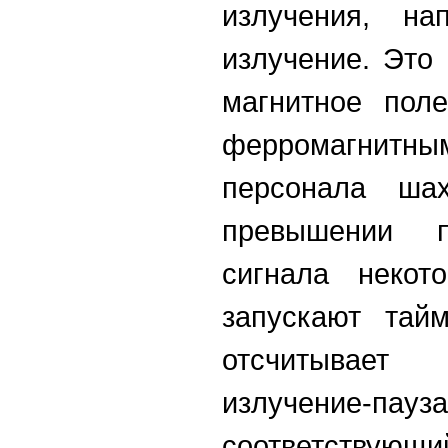
излучения, нап
излучение. Это
магнитное пол
ферромагнитным
персонала ш
превышении п
сигнала некото
запускают тай
отсчитывает
излучение-пау
соответству