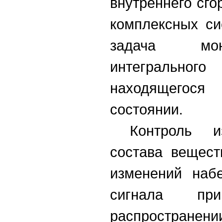
внутреннего сго
комплексных си
задача мон
интегрально
находящегос
состоянии.
Контроль и
состава вещест
изменений наб
сигнала пр
распростра