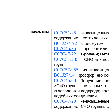
C07C51/25
Классы МПК:
ненасыщенных 
содержащих шестичленных 
B01J27/192
с висмутом
C07C45/35
в пропене или 
C07C47/22
акролеин; мета
C07C51/235
-CHO или пер
групп
C07C57/055
из ненасыщен
B01J27/14
фосфор; его со
C07C45/00
Получение сое
>C=O группы, связанные то
углерода или водорода; пол
подобных соединений
C07C47/20
ненасыщенные 
содержащие -CHO группы, с