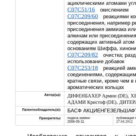
ациклическими атомами у
C07C51/16
окислением
C07C209/60
реакциями ко
присоединения, например р
присоединения аммиака или
алкинам или присоединения
содержащих активный атом 
основаниям Шиффа, хинони
C07C209/82
очистка; разд
использование добавок
C07C253/18
реакцией амми
соединениями, содержащим
кратные связи, кроме чем 
ароматических кольцах
,
Автор(ы):
ДИФЕНБАХЕР Армин (DE)
ХЕ
,
АДАМИ Кристоф (DE)
ДИТЕРЛ
БАСФ АКЦИЕНГЕЗЕЛЬШАФТ
Патентообладатель(и):
подача заявки:
публикация 
Приоритеты:
2006-05-11
27.04.2012