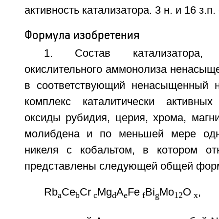
активность катализатора. 3 н. и 16 з.п.
Формула изобретения
1. Состав катализатора,
окислительного аммонолиза ненасыще
в соответствующий ненасыщенный н
комплекс каталитически активных
оксиды рубидия, церия, хрома, магни
молибдена и по меньшей мере одн
никеля с кобальтом, в котором от
представлены следующей общей фор
Rb
Ce
Cr
Mg
A
Fe
Bi
Mo
O
,
a
b
c
d
e
f
g
12
x