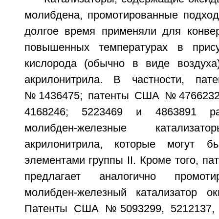
молибдена, промотированные подхо
долгое время применяли для конве
повышенных температурах в прис
кислорода (обычно в виде воздуха
акрилонитрила. В частности, пате
№1436475; патенты США №4766232; 
4168246; 5223469 и 4863891 ра
молибден-железные катализато
акрилонитрила, которые могут б
элементами группы II. Кроме того, 
предлагает аналогично промоти
молибден-железный катализатор ок
Патенты США №5093299, 5212137, 