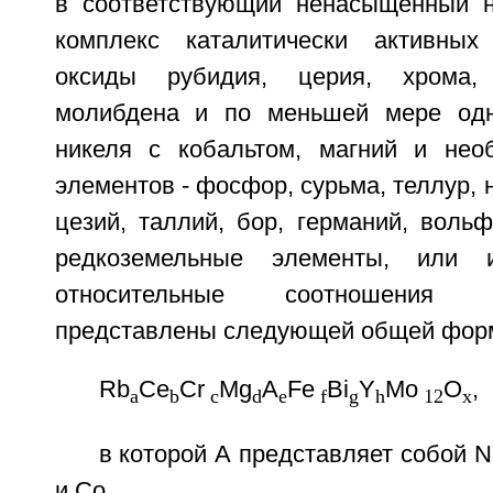
в соответствующий ненасыщенный н
комплекс каталитически активных
оксиды рубидия, церия, хрома, 
молибдена и по меньшей мере одн
никеля с кобальтом, магний и нео
элементов - фосфор, сурьма, теллур, н
цезий, таллий, бор, германий, вольф
редкоземельные элементы, или 
относительные соотношения 
представлены следующей общей фор
Rb
Ce
Cr
Mg
A
Fe
Bi
Y
Mo
O
,
a
b
c
d
e
f
g
h
12
x
в которой А представляет собой N
и Со,