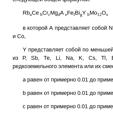
Rb
Ce
Cr
Mg
A
Fe
Bi
Y
Mo
O
a
b
c
d
e
f
g
h
12
x
в которой А представляет собой N
и Со,
Y представляет собой по меньше
из Р, Sb, Те, Li, Na, K, Cs, Tl,
редкоземельного элемента или их сме
а равен от примерно 0.01 до приме
b равен от примерно 0.01 до приме
с равен от примерно 0.01 до приме