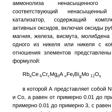
аммонолиза ненасыщенного 
соответствующий ненасыщенный
катализатор, содержащий компле
активных оксидов, включая оксиды руб
магния, железа, висмута, молибдена
одного из никеля или никеля с ко
отношения элементов представлен
формулой:
Rb
Ce
Cr
Mg
A
Fe
Bi
Mo
O
a
b
c
d
e
f
g
12
x
в которой А представляет собой N
и Со, а равен от примерно 0.01 до пр
примерно 0.01 до примерно 3, с равен