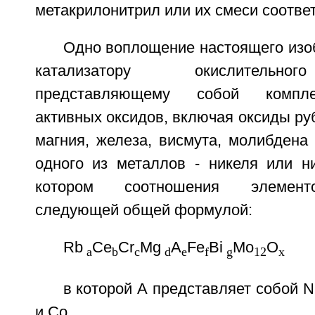
метакрилонитрил или их смеси соотве
Одно воплощение настоящего изо
катализатору окислительно
представляющему собой компле
активных оксидов, включая оксиды руб
магния, железа, висмута, молибдена
одного из металлов - никеля или ни
котором соотношения элемент
следующей общей формулой:
Rb
Ce
Cr
Mg
A
Fe
Bi
Mo
O
a
b
c
d
e
f
g
12
x
в которой А представляет собой N
и Со,