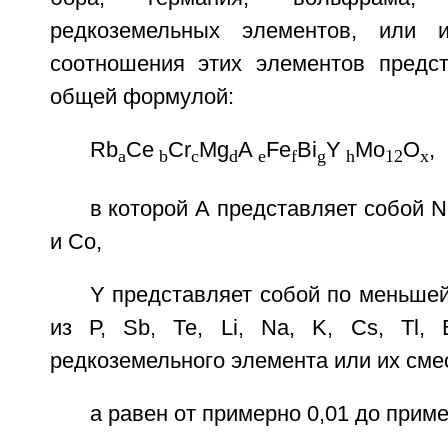
редкоземельных элементов, или 
соотношения этих элементов предс
общей формулой:
Rb
Ce
Cr
Mg
A
Fe
Bi
Y
Mo
O
,
a
b
c
d
e
f
g
h
12
x
в которой А представляет собой N
и Со,
Y представляет собой по меньше
из Р, Sb, Те, Li, Na, K, Cs, Tl,
редкоземельного элемента или их сме
а равен от примерно 0,01 до приме