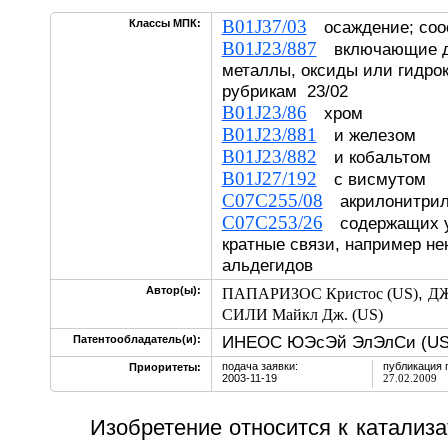
B01J37/03
Классы МПК:
осаждение; соо
B01J23/887
включающие до
металлы, оксиды или гидрок
рубрикам 23/02
B01J23/86
хром
B01J23/881
и железом
B01J23/882
и кобальтом
B01J27/192
с висмутом
C07C255/08
акрилонитрил;
C07C253/26
содержащих у
кратные связи, например н
альдегидов
,
Автор(ы):
ПАПАРИЗОС Кристос (US)
ДЖ
СИЛИ Майкл Дж. (US)
ИНЕОС ЮЭсЭй ЭлЭлСи (US
Патентообладатель(и):
подача заявки:
публикация 
Приоритеты:
2003-11-19
27.02.2009
Изобретение относится к катализа