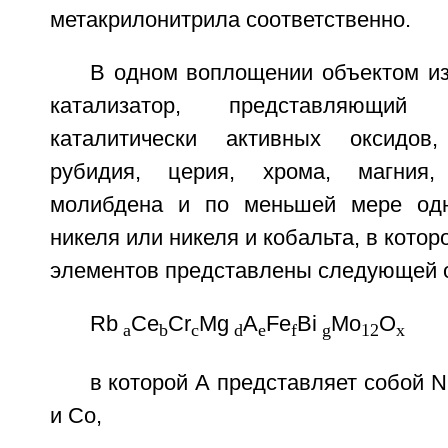
метакрилонитрила соответственно.
В одном воплощении объектом из
катализатор, представляющий
каталитически активных оксидов
рубидия, церия, хрома, магния,
молибдена и по меньшей мере одн
никеля или никеля и кобальта, в кото
элементов представлены следующей 
Rb
Ce
Cr
Mg
A
Fe
Bi
Mo
O
a
b
c
d
e
f
g
12
x
в которой А представляет собой N
и Со,