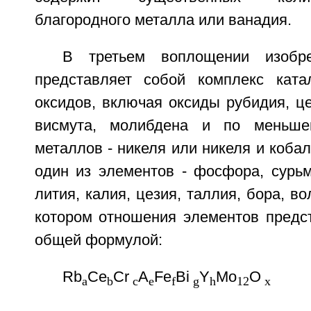
благородного металла или ванадия.
В третьем воплощении изобре
представляет собой комплекс ката
оксидов, включая оксиды рубидия, це
висмута, молибдена и по меньше
металлов - никеля или никеля и кобал
один из элементов - фосфора, сурьм
лития, калия, цезия, таллия, бора, в
котором отношения элементов пред
общей формулой:
Rb
Ce
Cr
A
Fe
Bi
Y
Mo
O
a
b
c
e
f
g
h
12
x