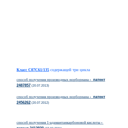
Класс C07C61/135
содержащей три цикла
способ получения производных норборнана
- патент
2487857
(20.07.2013)
способ получения производных норборнана
- патент
2456262
(20.07.2012)
способ получения 1-адамантанкарбоновой кислоты
-