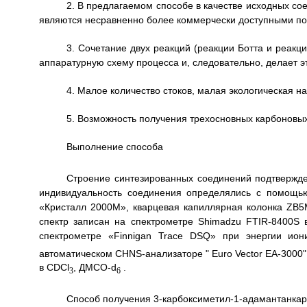
2. В предлагаемом способе в качестве исходных с
являются несравненно более коммерчески доступными по
3. Сочетание двух реакций (реакции Ботта и реак
аппаратурную схему процесса и, следовательно, делает э
4. Малое количество стоков, малая экологическая на
5. Возможность получения трехосновных карбоновых
Выполнение способа
Строение синтезированных соединений подтверж
индивидуальность соединения определялись с помощь
«Кристалл 2000М», кварцевая капиллярная колонка ZB5M
спектр записан на спектрометре Shimadzu FTIR-8400S 
спектрометре «Finnigan Trace DSQ» при энергии ио
автоматическом CHNS-анализаторе " Euro Vector ЕА-3000
в CDCl
, ДМСО-d
.
3
6
Способ получения 3-карбоксиметил-1-адамантанкар