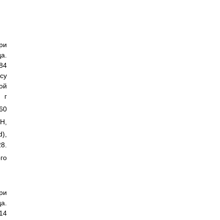
ри
а.
84
су
ой
 г
260
1
Н,
),
28.
го
ри
а.
14