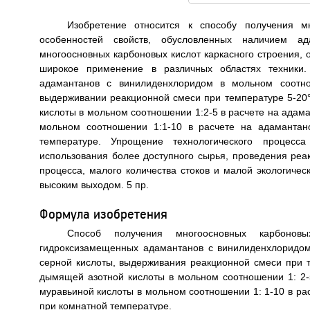
Изобретение относится к способу получения м
особенностей свойств, обусловленных наличием а
многоосновных карбоновых кислот каркасного строения,
широкое применение в различных областях техники.
адамантанов с винилиденхлоридом в мольном соотнош
выдерживании реакционной смеси при температуре 5-20
кислоты в мольном соотношении 1:2-5 в расчете на адам
мольном соотношении 1:1-10 в расчете на адамантан
температуре. Упрощение технологического процесс
использования более доступного сырья, проведения ре
процесса, малого количества стоков и малой экологичес
высоким выходом. 5 пр.
Формула изобретения
Способ получения многоосновных карбонов
гидроксизамещенных адамантанов с винилиденхлоридом
серной кислоты, выдерживания реакционной смеси при 
дымящей азотной кислоты в мольном соотношении 1: 2-
муравьиной кислоты в мольном соотношении 1: 1-10 в ра
при комнатной температуре.