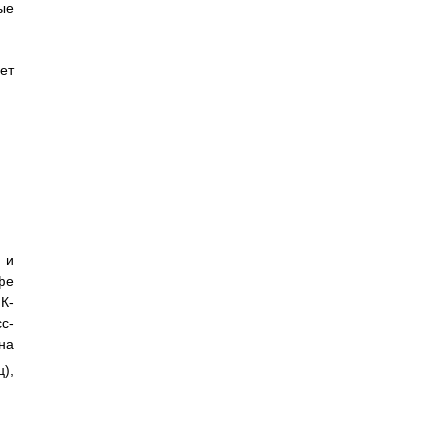
ые
ет
 и
фе
К-
с-
на
),