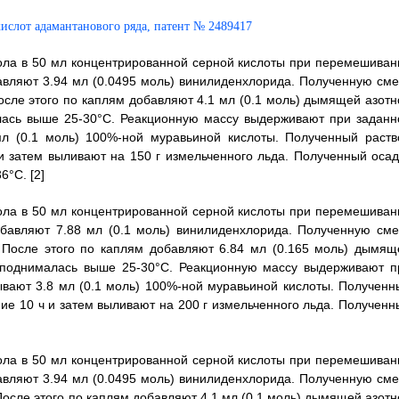
анола в 50 мл концентрированной серной кислоты при перемешиван
вляют 3.94 мл (0.0495 моль) винилиденхлорида. Полученную сме
осле этого по каплям добавляют 4.1 мл (0.1 моль) дымящей азотн
лась выше 25-30°С. Реакционную массу выдерживают при заданн
мл (0.1 моль) 100%-ной муравьиной кислоты. Полученный раств
и затем выливают на 150 г измельченного льда. Полученный осад
6°С. [2]
анола в 50 мл концентрированной серной кислоты при перемешиван
бавляют 7.88 мл (0.1 моль) винилиденхлорида. Полученную сме
 После этого по каплям добавляют 6.84 мл (0.165 моль) дымящ
е поднималась выше 25-30°С. Реакционную массу выдерживают п
ывают 3.8 мл (0.1 моль) 100%-ной муравьиной кислоты. Полученн
ие 10 ч и затем выливают на 200 г измельченного льда. Полученн
анола в 50 мл концентрированной серной кислоты при перемешиван
вляют 3.94 мл (0.0495 моль) винилиденхлорида. Полученную сме
После этого по каплям добавляют 4.1 мл (0.1 моль) дымящей азотн