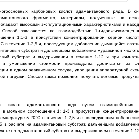
ногоосновных карбоновых кислот адамантанового ряда. В си
дамантанового фрагмента, материалы, полученные на осно
 обладают высокими эксплуатационными характеристиками и наход
 Способ заключается во взаимодействии 1-гидроксизамещенн
ении 1:1-3 в присутствии концентрированной серной кислот
°C в течение 1-2,5 ч, последующем добавлении дымящейся азотн
антановый субстрат и дальнейшем добавлении муравьиной кислоты
овый субстрат и выдерживании в течение 1-12 ч при комнатн
а и уменьшение стоимости производства достигается за сч
акции в одном реакционном сосуде, упрощения аппаратурной схе
кой нагрузки. Способ также позволяет получить целевые продукты
ых кислот адамантанового ряда путем взаимодействия 
 в мольном соотношении 1: 1-3 в присутствии концентрированн
температуре 5-20°С в течение 1-2,5 ч с последующим добавлени
5 в расчете на адамантановый субстрат, дальнейшим добавлени
счете на адамантановый субстрат и выдерживанием в течение 1-12