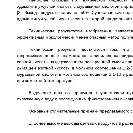
Наиболее близким по технической сущности 
адамантилуксусной кислоты с муравьиной кислотой в прису
[2]. Выход продукта составляет 50%. Существенным недо
адамантилуксусной кислоты, синтез которой представляет
Техническим результатом изобретения являетс
эффективный и экологически менее опасный метод получ
Технический результат достигается тем, чт
гидроксизамещенных адамантанов с винилиденхлоридом
серной кислоты, выдерживанием реакционной смеси при
дымящей азотной кислоты в мольном соотношении 1:2-5
муравьиной кислоты в мольном соотношении 1:1-10 в рас
при комнатной температуре.
Выделение целевых продуктов осуществляли пу
охлажденную воду и последующим фильтрованием выпавш
Основные отличительные признаки предлагаемого 
1. Более высокие выходы целевых продуктов в расч