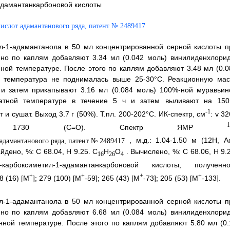
адамантанкарбоновой кислоты
ил-1-адамантанола в 50 мл концентрированной серной кислоты п
о по каплям добавляют 3.34 мл (0.042 моль) винилиденхлорид
ной температуре. После этого по каплям добавляют 3.48 мл (0.0
ы температура не поднималась выше 25-30°С. Реакционную мас
 и затем прикапывают 3.16 мл (0.084 моль) 100%-ной муравьин
атной температуре в течение 5 ч и затем выливают на 150
-1
 сушат. Выход 3.7 г (50%). Т.пл. 200-202°С. ИК-спектр, см
: v 3
 1730 (С=O). Спектр ЯМР
, м.д.: 1.04-1.50 м (12Н, Ad
айдено, %: С 68.04, Н 9.25. C
H
O
. Вычислено, %: С 68.06, Н 9.
16
26
4
арбоксиметил-1-адамантанкарбоновой кислоты, полученно
+
+
+
+
38 (16) [М
]; 279 (100) [М
-59]; 265 (43) [М
-73]; 205 (53) [М
-133].
ил-1-адамантанола в 50 мл концентрированной серной кислоты п
о по каплям добавляют 6.68 мл (0.084 моль) винилиденхлорид
ной температуре. После этого по каплям добавляют 5.80 мл (0.