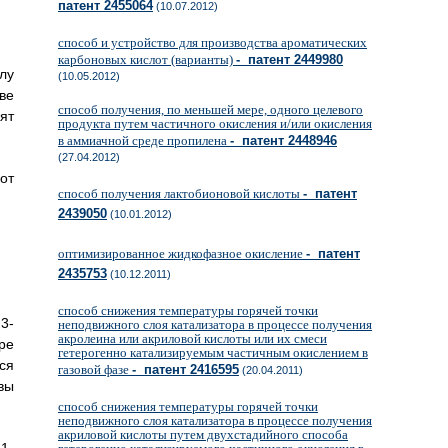
патент 2455064
(10.07.2012)
способ и устройство для производства ароматических
карбоновых кислот (варианты)
- патент 2449980
лу
(10.05.2012)
ве
способ получения, по меньшей мере, одного целевого
ят
продукта путем частичного окисления и/или окисления
в аммиачной среде пропилена
- патент 2448946
(27.04.2012)
от
способ получения лактобионовой кислоты
- патент
2439050
(10.01.2012)
оптимизированное жидкофазное окисление
- патент
2435753
(10.12.2011)
способ снижения температуры горячей точки
3-
неподвижного слоя катализатора в процессе получения
акролеина или акриловой кислоты или их смеси
ре
гетерогенно катализируемым частичным окислением в
ся
газовой фазе
- патент 2416595
(20.04.2011)
вы
способ снижения температуры горячей точки
неподвижного слоя катализатора в процессе получения
акриловой кислоты путем двухстадийного способа