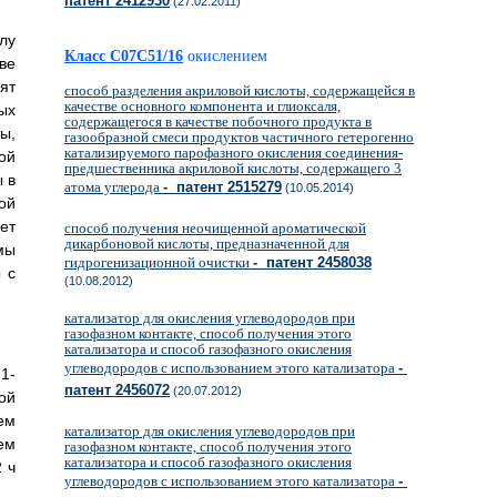
патент 2412930
(27.02.2011)
лу
Класс C07C51/16
окислением
ве
ят
способ разделения акриловой кислоты, содержащейся в
качестве основного компонента и глиоксаля,
ых
содержащегося в качестве побочного продукта в
ы,
газообразной смеси продуктов частичного гетерогенно
катализируемого парофазного окисления соединения-
ой
предшественника акриловой кислоты, содержащего 3
 в
атома углерода
- патент 2515279
(10.05.2014)
ой
ет
способ получения неочищенной ароматической
дикарбоновой кислоты, предназначенной для
мы
гидрогенизационной очистки
- патент 2458038
 с
(10.08.2012)
катализатор для окисления углеводородов при
газофазном контакте, способ получения этого
катализатора и способ газофазного окисления
углеводородов с использованием этого катализатора
-
1-
патент 2456072
(20.07.2012)
ой
ем
катализатор для окисления углеводородов при
ем
газофазном контакте, способ получения этого
катализатора и способ газофазного окисления
 ч
углеводородов с использованием этого катализатора
-