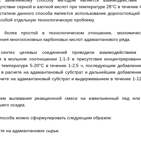
к заявляемому способу методом является взаимодействие 
тствии серной и азотной кислот при температуре 28°С в течение 4
статком данного способа является использование дорогостоящей 
 собой отдельную технологическую проблему.
я более простой в технологическом отношении, экономичес
ения многоосновных карбоновых кислот адамантанового ряда.
о синтез целевых соединений проводили взаимодействием 
 в мольном соотношении 1:1-3 в присутствии концентрированн
 температуре 5-20°С в течение 1-2,5 ч, последующим добавлени
 в расчете на адамантановый субстрат и дальнейшим добавлени
чете на адамантановый субстрат и выдерживанием в течение 1-12
тем выливания реакционной смеси на измельченный лед или
его осадка.
способа можно сформулировать следующим образом:
ете на адамантановое сырье.