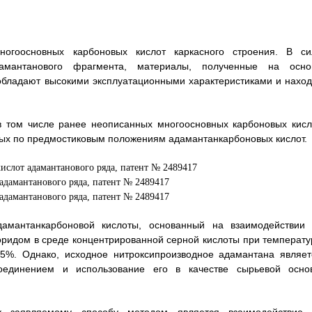
ногоосновных карбоновых кислот каркасного строения. В си
дамантанового фрагмента, материалы, полученные на осно
 обладают высокими эксплуатационными характеристиками и наход
 том числе ранее неописанных многоосновных карбоновых кисл
ых по предмостиковым положениям адамантанкарбоновых кислот.
адамантанкарбоновой кислоты, основанный на взаимодействии 
оридом в среде концентрированной серной кислоты при температу
 85%. Однако, исходное нитроксипроизводное адамантана являет
оединением и использование его в качестве сырьевой осно