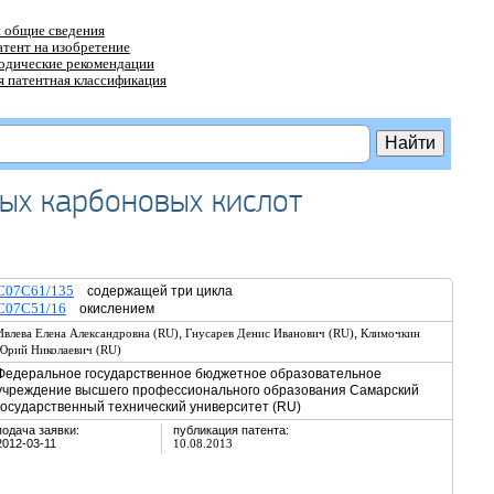
 общие сведения
атент на изобретение
тодические рекомендации
 патентная классификация
ых карбоновых кислот
C07C61/135
содержащей три цикла
C07C51/16
окислением
,
,
Ивлева Елена Александровна (RU)
Гнусарев Денис Иванович (RU)
Климочкин
Юрий Николаевич (RU)
Федеральное государственное бюджетное образовательное
учреждение высшего профессионального образования Самарский
государственный технический университет (RU)
подача заявки:
публикация патента:
2012-03-11
10.08.2013