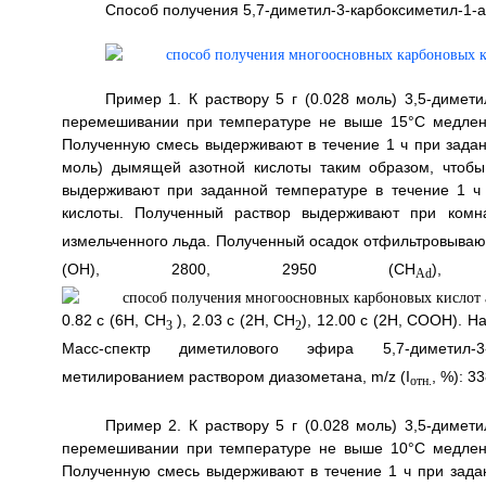
Способ получения 5,7-диметил-3-карбоксиметил-1-
Пример 1. К раствору 5 г (0.028 моль) 3,5-димет
перемешивании при температуре не выше 15°С медленн
Полученную смесь выдерживают в течение 1 ч при задан
моль) дымящей азотной кислоты таким образом, чтоб
выдерживают при заданной температуре в течение 1 ч
кислоты. Полученный раствор выдерживают при комн
измельченного льда. Полученный осадок отфильтровывают и
(ОН), 2800, 2950 (CH
),
Ad
0.82 с (6Н, CH
), 2.03 с (2Н, СН
), 12.00 с (2Н, СООН). Н
3
2
Масс-спектр диметилового эфира 5,7-диметил-3-к
метилированием раствором диазометана, m/z (I
, %): 3
отн.
Пример 2. К раствору 5 г (0.028 моль) 3,5-димет
перемешивании при температуре не выше 10°C медленн
Полученную смесь выдерживают в течение 1 ч при задан