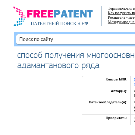
Терминология и
Как получить п
Роспатент - ме
Международная
В РФ
ПАТЕНТНЫЙ ПОИСК
способ получения многоосновн
адамантанового ряда
Классы МПК:
Автор(ы):
Патентообладатель(и):
Приоритеты: