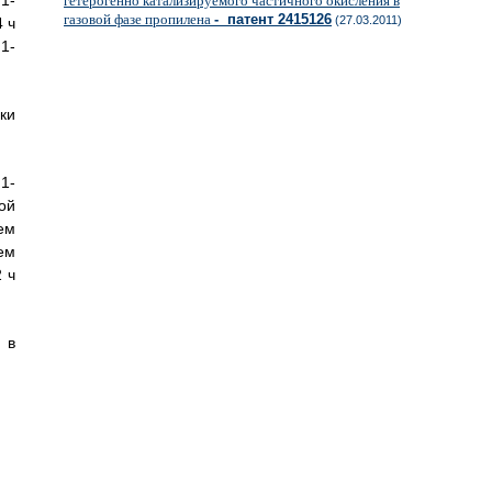
1-
гетерогенно катализируемого частичного окисления в
газовой фазе пропилена
- патент 2415126
(27.03.2011)
 ч
1-
ки
1-
ой
ем
ем
 ч
 в