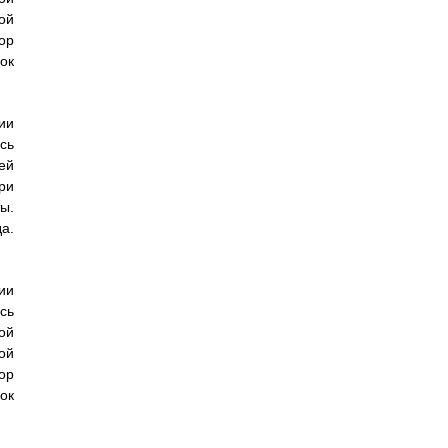
ой
ор
ок
ии
сь
ей
ри
ы.
а.
ии
сь
ой
ой
ор
ок