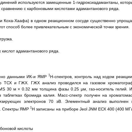
оединений используются замещенные 1-гидроксиадамантаны, котор
 сравнению с карбоновыми кислотами адамантанового ряда.
ции Коха-Хаафа) в одном реакционном сосуде существенно упроща
тот способ более привлекательным с экономической точки зрения.
грузка.
 кислот адамантанового ряда.
1
дено данными ИК-и ЯМР
Н-спектров, контроль над ходом реакции
ю ТСХ и ГЖХ. ГЖХ анализ проводился на газовом хроматогра
S 30 м × 0.32 мм толщина фазы 0.25 µм, газ-носитель гелий. И
в таблетках бромида калия. Масс-спектр получен на хроматомас
низирующих электронов 70 эВ. Элементный анализ выполнен 
1
". Спектры ЯМР
Н записаны на приборе Jeol JNM ЕСХ 400 (400 МГц
боновой кислоты