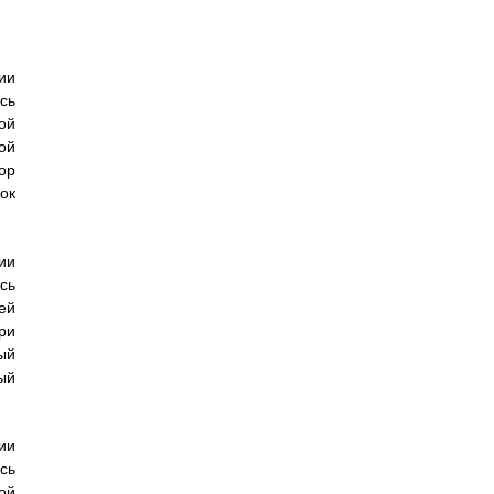
ии
сь
ой
ой
ор
ок
ии
сь
ей
ри
ый
ый
ии
сь
ой