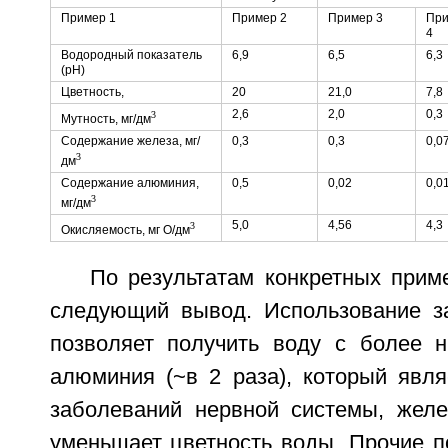
Пример 1
Пример 2
Пример 3
Пр
4
Водородный показатель
6,9
6,5
6,3
(pH)
Цветность,
20
21,0
7,8
2,6
2,0
0,3
3
Мутность, мг/дм
Содержание железа, мг/
0,3
0,3
0,0
3
дм
Содержание алюминия,
0,5
0,02
0,0
3
мг/дм
5,0
4,56
4,3
3
Окисляемость, мг О/дм
По результатам конкретных прим
следующий вывод. Использование з
позволяет получить воду с более 
алюминия (~в 2 раза), который явля
заболеваний нервной системы, желез
уменьшает цветность воды. Прочие по