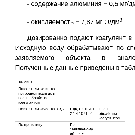
- содержание алюминия = 0,5 мг/д
3
- окисляемость = 7,87 мг O/дм
.
Дозированно подают коагулянт в к
Исходную воду обрабатывают по сп
заявляемого объекта в аналог
Полученные данные приведены в табл
Таблица
Показатели качества
природной воды до и
после обработки
коагулянтом
Показатели качества воды
ПДК, СанПИН
После
2.1.4.1074-01
обработки
коагулянтом
По прототипу
По
заявляемому
объекту