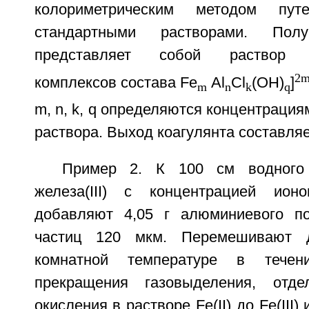
колориметрическим методом пу
стандартными растворами. Полу
представляет собой раствор г
2m
комплексов состава Fe
Al
Cl
(OH)
]
m
n
k
q
m, n, k, q определяются концентрация
раствора. Выход коагулянта составляе
Пример 2. К 100 см водного 
железа(III) с концентрацией ио
добавляют 4,05 г алюминиевого п
частиц 120 мкм. Перемешивают 
комнатной температуре в тече
прекращения газовыделения, отд
окисления в растворе Fe(II) до Fe(III