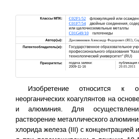
C02F1/52
Классы МПК:
флоккуляцией или осаждени
C01F7/54
двойные соединения, соде
или щелочноземельные металлы
C01G49/10
галогениды
,
Автор(ы):
Дресвянников Александр Федорович (RU)
Со
Государственное образовательное уч
Патентообладатель(и):
профессионального образования "Каза
технологический университет" (RU)
подача заявки:
публикация 
Приоритеты:
2009-11-16
20.05.2011
Изобретение относится к о
неорганических коагулянтов на основ
и алюминия. Для осуществлени
растворение металлического алюмини
хлорида железа (III) с концентрацией 