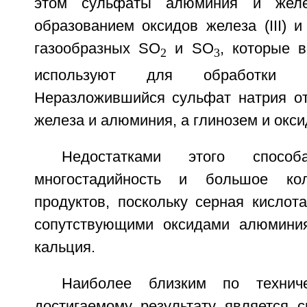
этом сульфаты алюминия и желе
образованием оксидов железа (III) 
газообразных SO
и SO
, которые 
2
3
используют для обработки к
Неразложившийся сульфат натрия о
железа и алюминия, а глинозем и окси
Недостатками этого спосо
многостадийность и большое кол
продуктов, поскольку серная кислот
сопутствующими оксидами алюминия
кальция.
Наиболее близким по технич
достигаемому результату является 