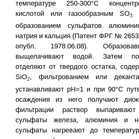
температуре 250-300°С концентр
кислотой или газообразным SO
в
3
образованием сульфатов алюминия
натрия и кальция (Патент ФРГ № 2653
опубл. 1978.06.08). Образова
выщелачивают водой. Затем по
отделяют от твердого остатка, соде
SiO
, фильтрованием или декант
2
устанавливают рН=1 и при 90°С путе
осаждения из него получают диок
фильтрации раствор выпаривают
сульфаты железа, алюминия и на
сульфаты нагревают до температур