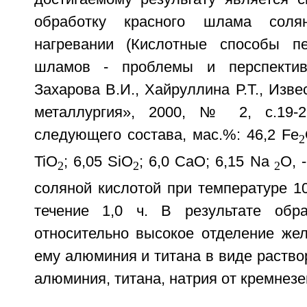
обработку красного шлама соля
нагревании (Кислотные способы пе
шламов - проблемы и перспектив
Захарова В.И., Хайруллина Р.Т., Изве
металлургия», 2000, № 2, с.19-
следующего состава, мас.%: 46,2 Fe
2
TiO
; 6,05 SiO
; 6,0 CaO; 6,15 Na
O, 
2
2
2
соляной кислотой при температуре 1
течение 1,0 ч. В результате обра
относительно высокое отделение жел
ему алюминия и титана в виде раство
алюминия, титана, натрия от кремнезе