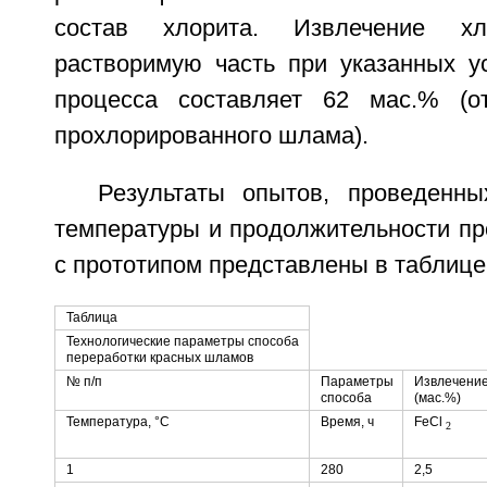
состав хлорита. Извлечение х
растворимую часть при указанных у
процесса составляет 62 мас.% (о
прохлорированного шлама).
Результаты опытов, проведенн
температуры и продолжительности пр
с прототипом представлены в таблице
Таблица
Технологические параметры способа
переработки красных шламов
№ п/п
Параметры
Извлечени
способа
(мас.%)
Температура, °С
Время, ч
FeCl
2
1
280
2,5