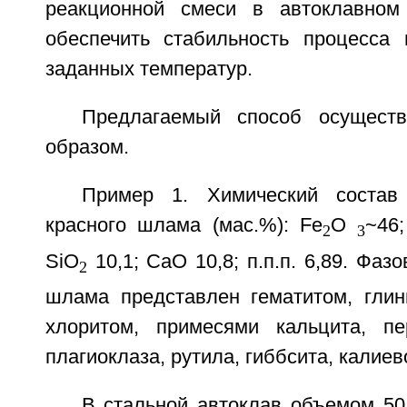
реакционной смеси в автоклавном
обеспечить стабильность процесса
заданных температур.
Предлагаемый способ осущест
образом.
Пример 1. Химический состав
красного шлама (мас.%): Fe
O
~46;
2
3
SiO
10,1; CaO 10,8; п.п.п. 6,89. Фаз
2
шлама представлен гематитом, гли
хлоритом, примесями кальцита, пе
плагиоклаза, рутила, гиббсита, калиев
В стальной автоклав объемом 50