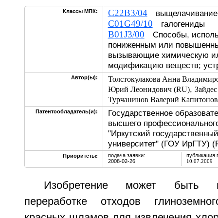
C22B3/04
Классы МПК:
выщелачивание
C01G49/10
галогениды
B01J3/00
Способы, использ
пониженным или повышенн
вызывающие химическую и
модификацию веществ; устр
Автор(ы):
Толстокулакова Анна Владимир
,
Юрий Леонидович (RU)
Зайдес
Турчанинов Валерий Капитонов
Государственное образоват
Патентообладатель(и):
высшего профессионального
"Иркутский государственны
университет" (ГОУ ИрГТУ) (
подача заявки:
публикация 
Приоритеты:
2008-02-26
10.07.2009
Изобретение может быть и
переработке отходов глиноземно
красных шламов для извлечения хлор