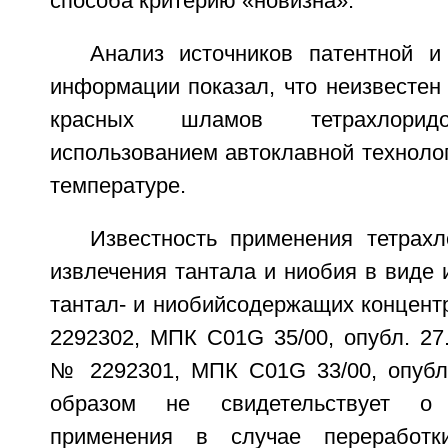
способа критерию «новизна».
Анализ источников патентной и 
информации показал, что неизвестен
красных шламов тетрахлор
использованием автоклавной техноло
температуре.
Известность применения тетрах
извлечения тантала и ниобия в виде 
тантал- и ниобийсодержащих концент
2292302, МПК C01G 35/00, опубл. 27
№ 2292301, МПК C01G 33/00, опубл.
образом не свидетельствует о
применения в случае переработк