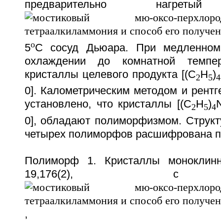
предварительно наг
o
5
C сосуд Дьюара. При медленном
охлаждении до комнатной темпер
кристаллы целевого продукта [(C
H
)
2
5
4
0]. Калометрическим методом и рент
установлено, что кристаллы [(C
H
)
2
5
4
0], обладают полиморфизмом. Структ
четырех полиморфов расшифрована пр
Полиморф 1. Кристаллы моноклинны
19,176(2), c 7
,