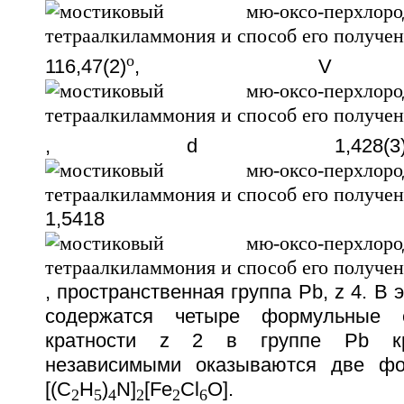
o
116,47(2)
, V 558
, d 1,428(3
1,5418
, пространственная группа Pb, z 4. В
содержатся четыре формульные е
кратности z 2 в группе Pb кри
независимыми оказываются две ф
[(C
H
)
N]
[Fe
Cl
O].
2
5
4
2
2
6