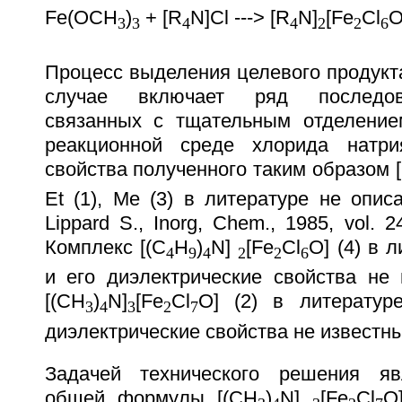
Fe(OCH
)
+ [R
N]Cl ---> [R
N]
[Fe
Cl
O
3
3
4
4
2
2
6
Процесс выделения целевого продукта 
случае включает ряд последов
связанных с тщательным отделение
реакционной среде хлорида натрия
свойства полученного таким образом 
Et (1), Me (3) в литературе не описа
Lippard S., Inorg, Chem., 1985, vol. 2
Комплекс [(C
H
)
N]
[Fe
Cl
O] (4) в 
4
9
4
2
2
6
и его диэлектрические свойства не 
[(CH
)
N]
[Fe
Cl
O] (2) в литератур
3
4
3
2
7
диэлектрические свойства не известны
Задачей технического решения яв
общей формулы [(CH
)
N]
[Fe
Cl
O