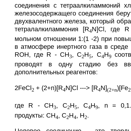
соединения с тетраалкиламмоний хл
железосодержащего соединения беру
двухвалентного железа, который обр
тетралалкиламмония [R
N]Cl, где 
4
мольном отношении 1:(1 -2) при пов
в атмосфере инертного газа в среде
ROH, где R - CH
, C
H
, C
H
соотв
3
2
5
4
9
проводят в одну стадию без вв
дополнительных реагентов:
2FeCl
+ (2+n)[R
N]Cl ---> [R
N]
)[Fe
2
4
4
(2+n
2
где R - CH
, C
H
, C
H
, n = 0,1
3
2
5
4
9
продукты: CH
, C
H
, H
.
4
2
4
2