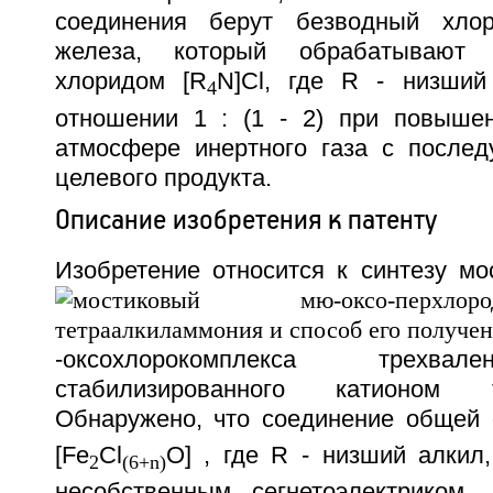
соединения берут безводный хлор
железа, который обрабатывают т
хлоридом [R
N]Cl, где R - низший
4
отношении 1 : (1 - 2) при повыше
атмосфере инертного газа с после
целевого продукта.
Описание изобретения к патенту
Изобретение относится к синтезу мо
-оксохлорокомплекса трехвал
стабилизированного катионом те
Обнаружено, что соединение общей
[Fe
Cl
O] , где R - низший алкил,
2
(6+n)
несобственным сегнетоэлектриком,