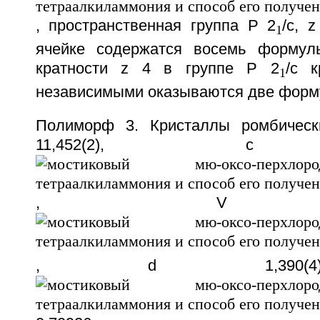
, пространственная группа P 2
/c, 
1
ячейке содержатся восемь формул
кратности z 4 в группе P 2
/c к
1
независимыми оказываются две форм
Полиморф 3. Кристаллы ромбически
11,452(2), c 13
, V 5714
, d 1,390(4