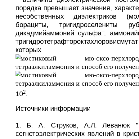
порядка превышает значения, характ
несобственных диэлектриков (мо
борациты, тригидроселениты р
дикадмийаммоний сульфат, аммонийн
тригидротетрафтороктахлоровисмутат
которых
2
10
.
Источники информации
1. Б. А. Струков, А.Л. Леванюк "
сегнетоэлектрических явлений в крист