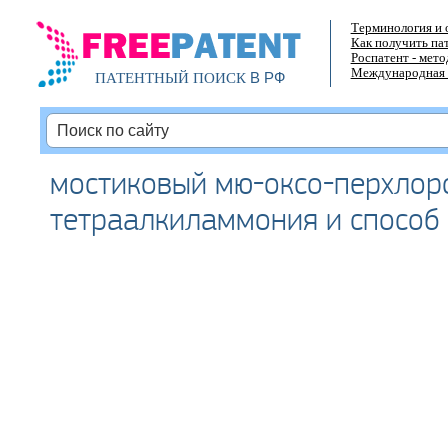
Терминология и 
Как получить па
Роспатент - мет
Международная 
В РФ
ПАТЕНТНЫЙ ПОИСК
мостиковый мю-оксо-перхлород
тетраалкиламмония и способ 