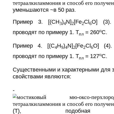
уменьшаются ~в 50 раз.
Пример 3. [(CH
)
N]
[Fe
Cl
O] (3).
3
4
2
2
6
o
проводят по примеру 1. T
= 260
C.
пл
Пример 4. [(C
H
)
N]
[Fe
Cl
O] (4)
4
9
4
2
2
6
o
проводят по примеру 1. T
= 127
C.
пл
Существенными и характерными для з
свойствами являются:
- зависи
(T), подобная за