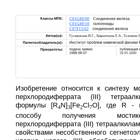
C01G49/00
Классы МПК:
Соединения железа
C01G49/10
галогениды
C07F15/02
соединения железа
,
,
Автор(ы):
Гусаковская И.Г.
Лаврентьева Е.А.
Головина 
Институт проблем химической физики
Патентообладатель(и):
подача заявки:
публикация 
Приоритеты:
1998-08-07
20.05.2000
Изобретение относится к синтезу мо
перхлородиферрата (III) тетраа
формулы [R
N]
[Fe
Cl
O], где R - 
4
3
2
7
способу получения мостик
перхлородиферрата (III) тетраалкил
свойствами несобственного сегнетоэ