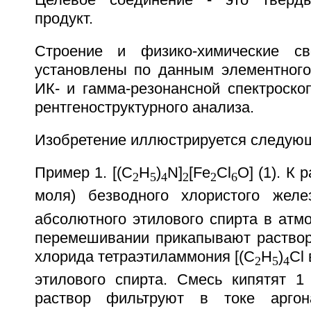
Целевое соединение - это тверды
продукт.
Строение и физико-химические св
установлены по данным элементного
ИК- и гамма-резонансной спектроско
рентгеноструктурного анализа.
Изобретение иллюстрируется следую
Пример 1. [(C
H
)
N]
[Fe
Cl
O] (1). К 
2
5
4
2
2
6
моля) безводного хлористого желе
абсолютного этилового спирта в атм
перемешивании прикапывают раствор 
хлорида тетраэтиламмония [(C
H
)
Cl
2
5
4
этилового спирта. Смесь кипятят 1 
раствор фильтруют в токе арг