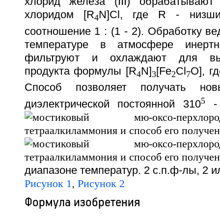
хлорид железа (III) обрабатывают
хлоридом [R
N]Cl, где R - низш
4
соотношение 1 : (1 - 2). Обработку в
температуре в атмосфере инертн
фильтруют и охлаждают для вы
продукта формулы [R
N]
[Fe
Cl
O], г
4
3
2
7
Способ позволяет получать но
5
диэлектрической постоянной 3
10
- 
диапазоне температур. 2 с.п.ф-лы, 2 и
Рисунок 1
,
Рисунок 2
Формула изобретения