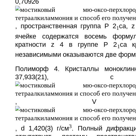
0,70926
, пространственная группа P 2
ca, 
1
ячейке содержатся восемь форму
кратности z 4 в группе P 2
ca к
1
независимыми оказываются две форм
Полиморф 4. Кристаллы моноклинн
37,933(21), c 
, V 5619
3
, d 1,420(3) г/см
. Полный дифракци