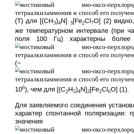
(T) для [(CH
)
N]
[Fe
Cl
O] (2) видно
3
4
3
2
7
же температурном интервале (при ча
поля 100 Гц) характерны более 
(~ 
6
10
), чем для [(C
H
)
N]
[Fe
Cl
O] (1).
2
5
4
2
2
6
Для заявляемого соединения установ
характер спонтанной поляризации: п
значения