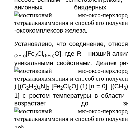
анионных биядерных хл
-оксокомплексов железа.
Установлено, что соединение, относ
[Fe
Cl
O], где R - низший алкил
(2+n)
2
(6+n)
уникальными свойствами. Диэлектрич
) [(C
H
)
N]
[Fe
Cl
O] (1) [n = 0], [(CH
2
5
4
2
2
6
3
1] с ростом температуры в области
возрастает до з
5