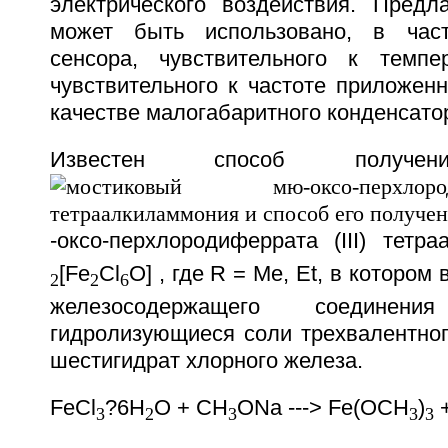
электрического воздействия. Предл
может быть использовано, в част
сенсора, чувствительного к темпе
чувствительного к частоте приложенн
качестве малогабаритного конденсато
Известен способ получени
-оксо-перхлородиферрата (III) тетр
[Fe
Cl
O] , где R = Me, Et, в котором
2
2
6
железосодержащего соединен
гидролизующиеся соли трехвалентног
шестигидрат хлорного железа.
FeCl
?6H
O + CH
ONa ---> Fe(OCH
)
+
3
2
3
3
3