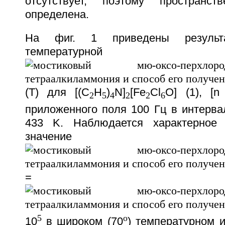
отсутствует, поэтому пространс
определена.
На фиг. 1 приведены результа
температурной за
(T) для [(C
H
)
N]
[Fe
Cl
O] (1), [n
2
5
4
2
2
6
приложенного поля 100 Гц в интерва
433 K. Наблюдается характерное
значение
=
5
o
10
в широком (70
) температурном и