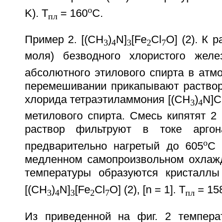
o
K). T
= 160
C.
пл
Пример 2. [(CH
)
N]
[Fe
Cl
O] (2). К р
3
4
3
2
7
моля) безводного хлористого желе
абсолютного этилового спирта в атм
перемешивании прикапывают раствор 
хлорида тетраэтиламмония [(CH
)
N]C
3
4
метилового спирта. Смесь кипятят 2 
раствор фильтруют в токе арг
o
предварительно нагретый до 605
C 
медленном самопроизвольном охлаж
температуры образуются кристаллы
[(CH
)
N]
[Fe
Cl
O] (2), [n = 1]. T
= 15
3
4
3
2
7
пл
Из приведенной на фиг. 2 темпера