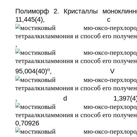
Полиморф 2. Кристаллы моноклинны
11,445(4), c 1
,
o
95,004(40)
, V 570
, d 1,397(4
0,70926