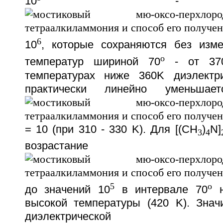
10
- 3
6
10
, которые сохраняются без изм
o
температур шириной 70
- от 37
температурах ниже 360K диэлектри
практически линейно уменьшае
= 10 (при 310 - 330 K). Для [(CH
)
N]
3
4
возрастание
5
o
до значений 10
в интервале 70
н
высокой температуры (420 K). Знач
диэлектрической пр