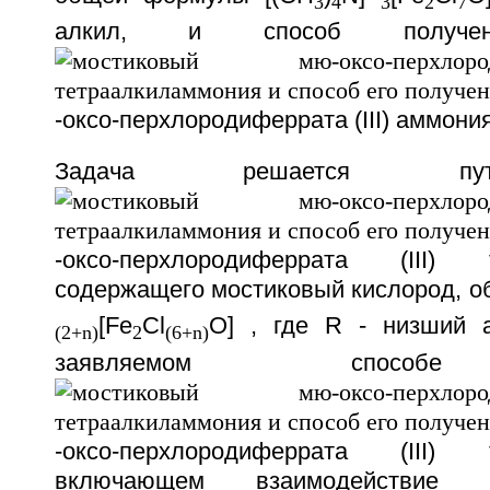
3
4
3
2
7
алкил, и способ получени
-оксо-перхлородиферрата (III) аммония
Задача решается пу
-оксо-перхлородиферрата (III) т
содержащего мостиковый кислород, 
[Fe
Cl
O] , где R - низший 
(2+n)
2
(6+n)
заявляемом способе
-оксо-перхлородиферрата (III) т
включающем взаимодействие же