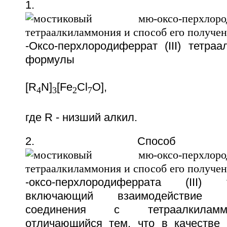
1.
-Оксо-перхлородиферрат (III) тетра
формулы
[R
N]
[Fe
Cl
O],
4
3
2
7
где R - низший алкил.
2. Способ по
-оксо-перхлородиферрата (III) т
включающий взаимодействие же
соединения с тетраалкиламм
отличающийся тем, что в качестве