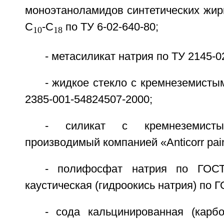
моноэтаноламидов синтетических жир
C
-C
по ТУ 6-02-640-80;
10
18
- метасиликат натрия по ТУ 2145-0
- жидкое стекло с кремнеземисты
2385-001-54824507-2000;
- силикат с кремнеземист
производимый компанией «Anticorr pain
- полифосфат натрия по ГОСТ
каустическая (гидроокись натрия) по Г
- сода кальцинированная (карб