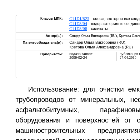
C11D1/825
Классы МПК:
смеси, в которых все со
C11D3/04
водорастворимые соедин
C11D3/08
силикаты
,
Автор(ы):
Сандер Ольга Викторовна (RU)
Кретова Ольг
Сандер Ольга Викторовна (RU),
Патентообладатель(и):
Кретова Ольга Александровна (RU)
подача заявки:
публикация 
Приоритеты:
2009-02-24
27.04.2010
Использование: для очистки емк
трубопроводов от минеральных, не
асфальтобитумных, парафинов
оборудования и поверхностей от 
машиностроительных предприят