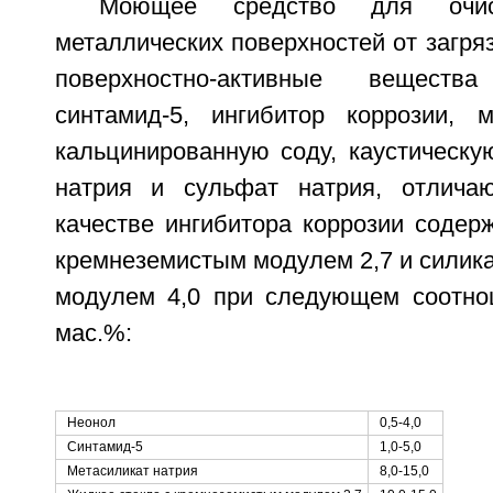
Моющее средство для очи
металлических поверхностей от загр
поверхностно-активные вещест
синтамид-5, ингибитор коррозии, м
кальцинированную соду, каустическу
натрия и сульфат натрия, отлича
качестве ингибитора коррозии содер
кремнеземистым модулем 2,7 и силик
модулем 4,0 при следующем соотно
мас.%:
Неонол
0,5-4,0
Синтамид-5
1,0-5,0
Метасиликат натрия
8,0-15,0