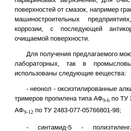
парафиновых загрязнений, для очис
поверхностей от смазок, например гра
машиностроительных предприяти
коррозии, с последующей антико
очищаемой поверхности.
Для получения предлагаемого мою
лабораторных, так в промыслов
использованы следующие вещества:
- неонол - оксиэтилированные ал
тримеров пропилена типа АФ
по ТУ 
9-6
АФ
по ТУ 2483-077-05766801-98;
9-12
- синтамид-5 - полиэтилен