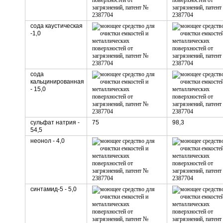
сода каустическая
-1,0
сода
кальцинированная
- 15,0
сульфат натрия -
75
98,3
54,5
неонол - 4,0
синтамид-5 - 5,0