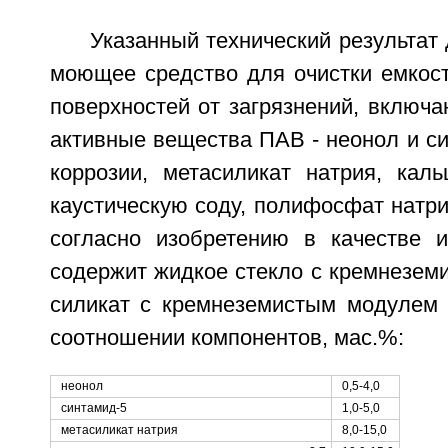
Указанный технический результат 
моющее средство для очистки емкост
поверхностей от загрязнений, включ
активные вещества ПАВ - неонол и си
коррозии, метасиликат натрия, каль
каустическую соду, полифосфат натри
согласно изобретению в качестве и
содержит жидкое стекло с кремнезем
силикат с кремнеземистым модулем
соотношении компонентов, мас.%:
неонол
0,5-4,0
синтамид-5
1,0-5,0
метасиликат натрия
8,0-15,0