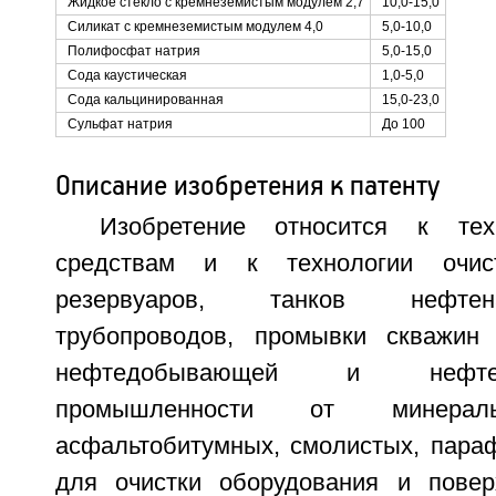
Жидкое стекло с кремнеземистым модулем 2,7
10,0-15,0
Силикат с кремнеземистым модулем 4,0
5,0-10,0
Полифосфат натрия
5,0-15,0
Сода каустическая
1,0-5,0
Сода кальцинированная
15,0-23,0
Сульфат натрия
До 100
Описание изобретения к патенту
Изобретение относится к те
средствам и к технологии очис
резервуаров, танков нефтен
трубопроводов, промывки скважин
нефтедобывающей и нефтепе
промышленности от минераль
асфальтобитумных, смолистых, параф
для очистки оборудования и повер