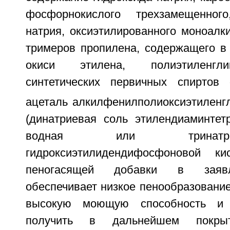
фосфорнокислого трехзамещенног
натрия, оксиэтилированного моноалк
тримеров пропилена, содержащего в
окиси этилена, полиэтиленгл
синтетических первичных спиртов
ацеталь алкилфенилполиоксиэтиленгл
(динатриевая соль этилендиаминтетр
водная или тринатр
гидроксиэтилидендифосфоновой к
пеногасящей добавки в заяв
обеспечивает низкое пенообразование
высокую моющую способность и 
получить в дальнейшем покр