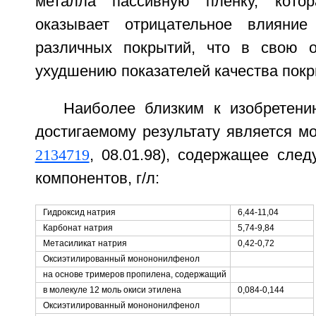
металла пассивную пленку, кото
оказывает отрицательное влияни
различных покрытий, что в свою о
ухудшению показателей качества покр
Наиболее близким к изобретен
достигаемому результату является м
2134719
, 08.01.98), содержащее сле
компонентов, г/л:
Гидроксид натрия
6,44-11,04
Карбонат натрия
5,74-9,84
Метасиликат натрия
0,42-0,72
Оксиэтилированный монононилфенол
на основе тримеров пропилена, содержащий
в молекуле 12 моль окиси этилена
0,084-0,144
Оксиэтилированный монононилфенол