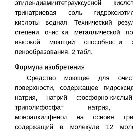
этилендиаминтетрауксусной ки
тринатриевая соль гидроксиэтил
кислоты водная. Технический резу
степени очистки металлической по
высокой моющей способности с
пенообразования. 2 табл.
Формула изобретения
Средство моющее для очист
поверхности, содержащее гидрокси
натрия, натрий фосфорно-кислый
триполифосфат натрия, окс
моноалкилфенол на основе три
содержащий в молекуле 12 моле