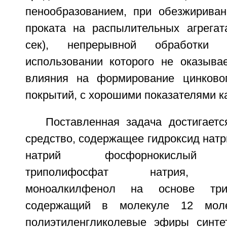
пенообразованием, при обезжириван
проката на распылительных агрегата
сек), непрерывной обработк
использовании которого не оказывае
влияния на формирование цинковог
покрытий, с хорошими показателями к
Поставленная задача достигает
средство, содержащее гидроксид натри
натрий фосфорнокислый тр
триполифосфат натрия, окс
моноалкилфенол на основе три
содержащий в молекуле 12 моле
полиэтиленгликолевые эфиры синте