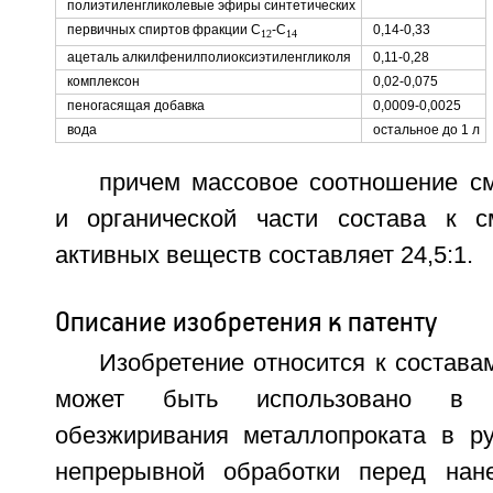
полиэтиленгликолевые эфиры синтетических
первичных спиртов фракции С
-С
0,14-0,33
12
14
ацеталь алкилфенилполиоксиэтиленгликоля
0,11-0,28
комплексон
0,02-0,075
пеногасящая добавка
0,0009-0,0025
вода
остальное до 1 л
причем массовое соотношение см
и органической части состава к с
активных веществ составляет 24,5:1.
Описание изобретения к патенту
Изобретение относится к состав
может быть использовано в 
обезжиривания металлопроката в ру
непрерывной обработки перед нане