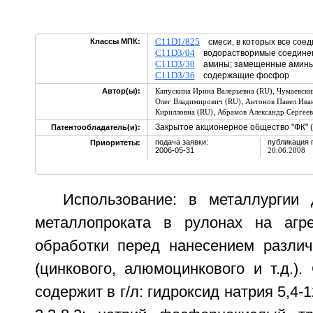
C11D1/825
Классы МПК:
смеси, в которых все со
C11D3/04
водорастворимые соедин
C11D3/30
амины; замещенные ами
C11D3/36
содержащие фосфор
,
Автор(ы):
Капускина Ирина Валерьевна (RU)
Чумаевски
,
Олег Владимирович (RU)
Антонов Павел Ива
,
Кирилловна (RU)
Абрамов Александр Сергеев
Закрытое акционерное общество "ФК" 
Патентообладатель(и):
подача заявки:
публикация 
Приоритеты:
2006-05-31
20.06.2008
Использование: в металлургии
металлопроката в рулонах на агре
обработки перед нанесением различ
(цинкового, алюмоцинкового и т.д.).
содержит в г/л: гидроксид натрия 5,4-