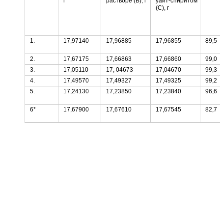
г
растворе (В), г
уайт-спиритом
(С), г
1.
17,97140
17,96885
17,96855
89,5
2.
17,67175
17,66863
17,66860
99,0
3.
17,05110
17, 04673
17,04670
99,3
4.
17,49570
17,49327
17,49325
99,2
5.
17,24130
17,23850
17,23840
96,6
6*
17,67900
17,67610
17,67545
82,7