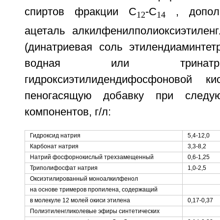
спиртов фракции С
-С
, дополн
12
14
ацеталь алкилфенилполиоксиэтиленг
(динатриевая соль этилендиаминтетр
водная или тринатр
гидроксиэтилидендифосфоновой к
пеногасящую добавку при следу
компонентов, г/л:
Гидроксид натрия
5,4-12,0
Карбонат натрия
3,3-8,2
Натрий фосфорнокислый трехзамещенный
0,6-1,25
Триполифосфат натрия
1,0-2,5
Оксиэтилированный моноалкилфенол
на основе тримеров пропилена, содержащий
в молекуле 12 молей окиси этилена
0,17-0,37
Полиэтиленгликолевые эфиры синтетических