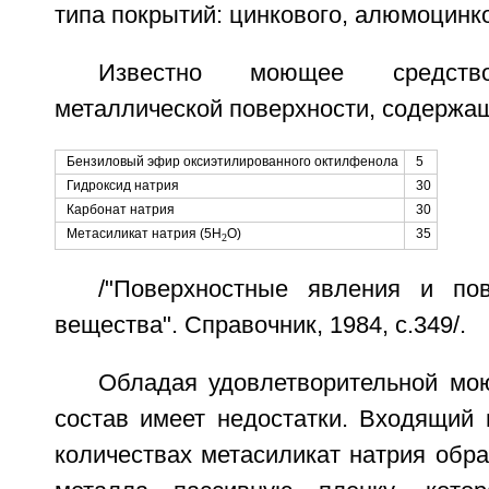
типа покрытий: цинкового, алюмоцинков
Известно моющее средст
металлической поверхности, содержа
Бензиловый эфир оксиэтилированного октилфенола
5
Гидроксид натрия
30
Карбонат натрия
30
Метасиликат натрия (5Н
О)
35
2
/"Поверхностные явления и пов
вещества". Справочник, 1984, с.349/.
Обладая удовлетворительной мо
состав имеет недостатки. Входящий 
количествах метасиликат натрия обра