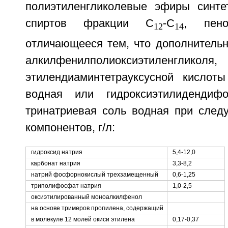
полиэтиленгликолевые эфиры синте
спиртов фракции С
-С
, пено
12
14
отличающееся тем, что дополнительн
алкилфенилполиоксиэтиленглико
этилендиаминтетрауксусной кислот
водная или гидроксиэтилидендиф
тринатриевая соль водная при сле
компонентов, г/л:
гидроксид натрия
5,4-12,0
карбонат натрия
3,3-8,2
натрий фосфорнокислый трехзамещенный
0,6-1,25
триполифосфат натрия
1,0-2,5
оксиэтилированный моноалкилфенол
на основе тримеров пропилена, содержащий
в молекуле 12 молей окиси этилена
0,17-0,37