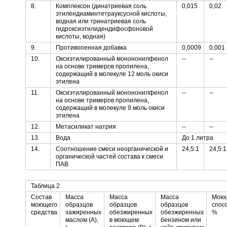
8.
Комплексон (динатриевая соль
0,015
0,02
этилендиаминтетрауксусной кислоты,
водная или тринатриевая соль
гидроксиэтилидендифосфоновой
кислоты, водная)
9.
Противопенная добавка
0,0009
0,001
10.
Оксиэтилированный монононилфенол
--
--
на основе тримеров пропилена,
содержащий в молекуле 12 моль окиси
этилена
11.
Оксиэтилированный монононилфенол
--
--
на основе тримеров пропилена,
содержащий в молекуле 9 моль окиси
этилена
12.
Метасиликат натрия
--
--
13.
Вода
До 1 литра
14.
Соотношение смеси неорганической и
24,5:1
24,5:1
органической частей состава к смеси
ПАВ
Таблица 2
Состав
Масса
Масса
Масса
Мою
моющего
образцов
образцов
образцов
спос
средства
зажиренных
обезжиренных
обезжиренных
%
маслом (А),
в моющем
бензином или