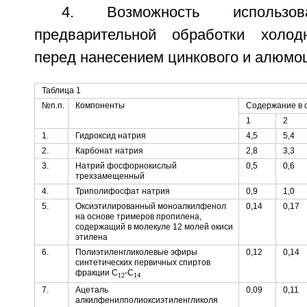
4. Возможность использ
предварительной обработки холодн
перед нанесением цинкового и алюмоц
Таблица 1
№п.п.
Компоненты
Содержание в с
1
2
1.
Гидроксид натрия
4,5
5,4
2.
Карбонат натрия
2,8
3,3
3.
Натрий фосфорнокислый
0,5
0,6
трехзамещенный
4.
Триполифосфат натрия
0,9
1,0
5.
Оксиэтилированный моноалкилфенол
0,14
0,17
на основе тримеров пропилена,
содержащий в молекуле 12 молей окиси
этилена
6.
Полиэтиленгликолевые эфиры
0,12
0,14
синтетических первичных спиртов
фракции C
-C
12
14
7.
Ацеталь
0,09
0,11
алкилфенилполиоксиэтиленгликоля