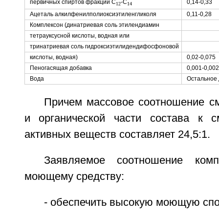
первичных спиртов фракции С
-С
0,14-0,33
12
14
Ацеталь алкилфенилполиоксиэтиленгликоля
0,11-0,28
Комплексон (динатриевая соль этилендиамин
тетрауксусной кислоты, водная или
тринатриевая соль гидроксиэтилидендифосфоновой
кислоты, водная)
0,02-0,075
Пеногасящая добавка
0,001-0,00
Вода
Остальное д
Причем массовое соотношение см
и органической части состава к с
активных веществ составляет 24,5:1.
Заявляемое соотношение комп
моющему средству:
- обеспечить высокую моющую спо