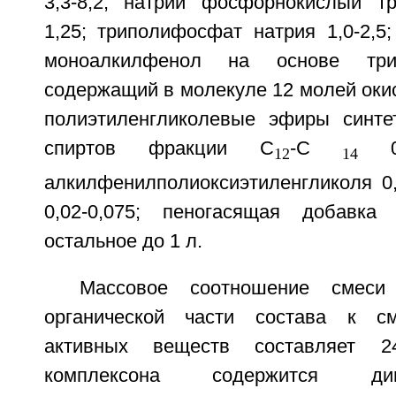
3,3-8,2; натрий фосфорнокислый т
1,25; триполифосфат натрия 1,0-2,5
моноалкилфенол на основе три
содержащий в молекуле 12 молей окиси
полиэтиленгликолевые эфиры синте
спиртов фракции C
-C
0,1
12
14
алкилфенилполиоксиэтиленгликоля 0,
0,02-0,075; пеногасящая добавка 
остальное до 1 л.
Массовое соотношение смеси 
органической части состава к см
активных веществ составляет 24
комплексона содержится ди