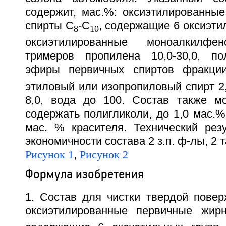
содержит, мас.%: оксиэтилированны
спирты C
-C
, содержащие 6 оксиэтил
8
10
оксиэтилированные моноалкилф
тримеров пропилена 10,0-30,0, по
эфиры первичных спиртов фракци
этиловый или изопропиловый спирт 2,0
8,0, вода до 100. Состав также м
содержать полигликоли, до 1,0 мас.%
мас. % красителя. Технический рез
экономичности состава 2 з.п. ф-лы, 2 т
Рисунок 1
,
Рисунок 2
Формула изобретения
1. Состав для чистки твердой повер
оксиэтилированные первичные жир