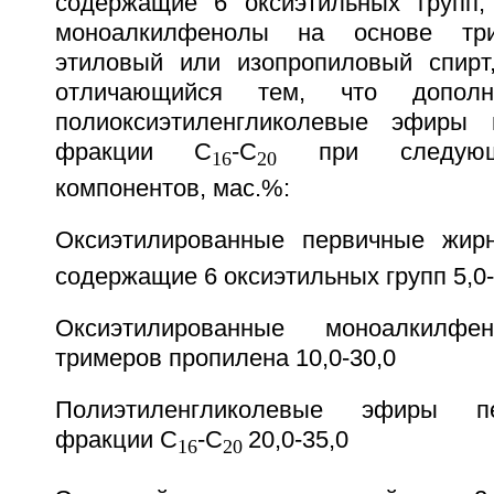
содержащие 6 оксиэтильных групп,
моноалкилфенолы на основе три
этиловый или изопропиловый спирт
отличающийся тем, что дополн
полиоксиэтиленгликолевые эфиры 
фракции C
-C
при следующе
16
20
компонентов, мас.%:
Оксиэтилированные первичные жир
содержащие 6 оксиэтильных групп 5,0-
Оксиэтилированные моноалкилф
тримеров пропилена 10,0-30,0
Полиэтиленгликолевые эфиры п
фракции C
-C
20,0-35,0
16
20