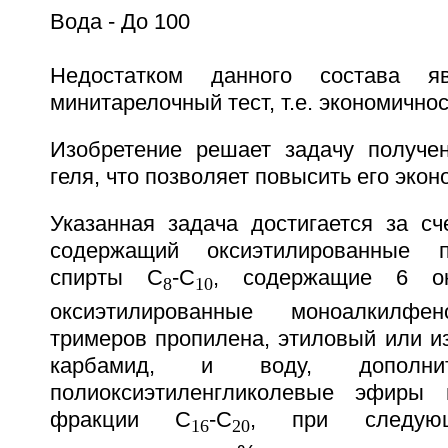
Вода - До 100
Недостатком данного состава яв
минитарелочный тест, т.е. экономичнос
Изобретение решает задачу получе
геля, что позволяет повысить его экон
Указанная задача достигается за сче
содержащий оксиэтилированные 
спирты C
-С
, содержащие 6 ок
8
10
оксиэтилированные моноалкилф
тримеров пропилена, этиловый или и
карбамид, и воду, дополнит
полиоксиэтиленгликолевые эфиры 
фракции C
-C
, при следующ
16
20