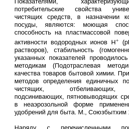
Показателями, характеризу
потребительские свойства унив
чистящих средств, в назначении к
посуды, являются: моющая спосо
способность на пластмассовой повер
+
активности водородных ионов Н
(р
растворов), стабильность (гомогенн
указанных показателей проводилос
методикам (Подотраслевая метод
качества товаров бытовой химии. Пр
методов определения единичных по
чистящих, отбеливающих, 
подсинивающих, пятновыводящих сре
в неаэрозольной форме применен
удобрений для быта. М., Союзбытхим 1
Наряду с перечисленными пок