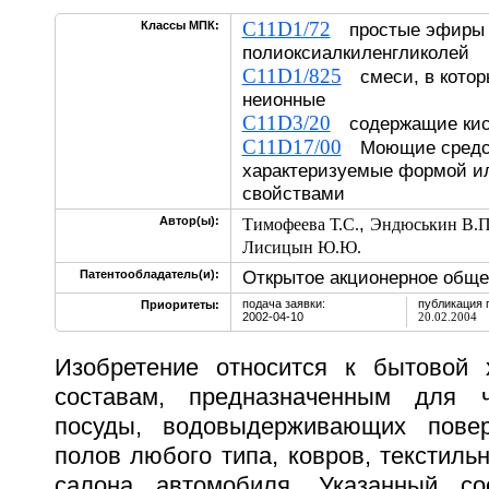
C11D1/72
Классы МПК:
простые эфиры
полиоксиалкиленгликолей
C11D1/825
смеси, в котор
неионные
C11D3/20
содержащие ки
C11D17/00
Моющие средст
характеризуемые формой и
свойствами
,
Автор(ы):
Тимофеева Т.С.
Эндюськин В.П
Лисицын Ю.Ю.
Открытое акционерное обще
Патентообладатель(и):
подача заявки:
публикация 
Приоритеты:
2002-04-10
20.02.2004
Изобретение относится к бытовой 
составам, предназначенным для 
посуды, водовыдерживающих поверх
полов любого типа, ковров, текстиль
салона автомобиля. Указанный с