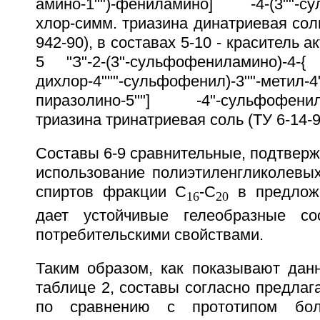
амино-1"")-фениламино] -4-(3""-су
хлор-симм. триазина динатриевая соль
942-90), в составах 5-10 - краситель 
5 "З"-2-(3"-сульфофениламино)-4-{ -3
дихлор-4"""-сульфофенил)-3""-метил-4"
пиразолино-5""] -4"-сульфофенилам
триазина тринатриевая соль (ТУ 6-14-9
Составы 6-9 сравнительные, подтвер
использование полиэтиленгликолевы
спиртов фракции С
-С
в предлож
16
20
дает устойчивые гелеобразные с
потребительскими свойствами.
Таким образом, как показывают дан
таблице 2, составы согласно предла
по сравнению с прототипом бо