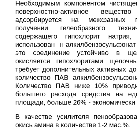
Необходимым компонентом чистящег
поверхностно-активное веществ
адсорбируется на межфазных п
получении гелеобразного технич
содержащего гипохлорит натрия
использован н-алкилбензосульфонат
это соединение устойчиво в ще
окисляется гипохлоритами щелоч
требует дополнительных активных до
количество ПАВ алкилбензосульфон
Количество ПАВ ниже 10% приводи
большего расхода средства на еди
площади, больше 26% - экономически
В качестве усилителя пенообразов
окись амина в количестве 1-2 мас.%.