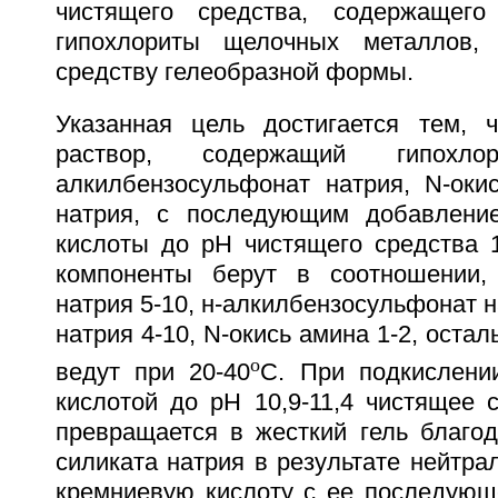
чистящего средства, содержащег
гипохлориты щелочных металлов,
средству гелеобразной формы.
Указанная цель достигается тем, 
раствор, содержащий гипохл
алкилбензосульфонат натрия, N-оки
натрия, с последующим добавлени
кислоты до рН чистящего средства 1
компоненты берут в соотношении, 
натрия 5-10, н-алкилбензосульфонат н
натрия 4-10, N-окись амина 1-2, остал
o
ведут при 20-40
С. При подкислени
кислотой до рН 10,9-11,4 чистящее 
превращается в жесткий гель благод
силиката натрия в результате нейтра
кремниевую кислоту с ее последующ