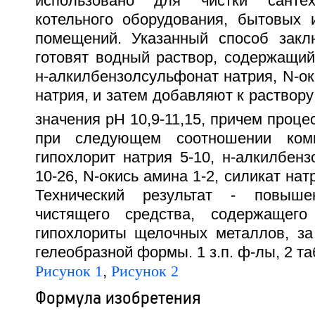
использовано для чистки сантех
котельного оборудования, бытовых 
помещений. Указанный способ закл
готовят водный раствор, содержащий
н-алкилбензолсульфонат натрия, N-ок
натрия, и затем добавляют к раствору
значения рН 10,9-11,15, причем проце
при следующем соотношении комп
гипохлорит натрия 5-10, н-алкилбен
10-26, N-окись амина 1-2, силикат нат
Технический результат - повыше
чистящего средства, содержащег
гипохлориты щелочных металлов, за
гелеобразной формы. 1 з.п. ф-лы, 2 та
Рисунок 1
,
Рисунок 2
Формула изобретения