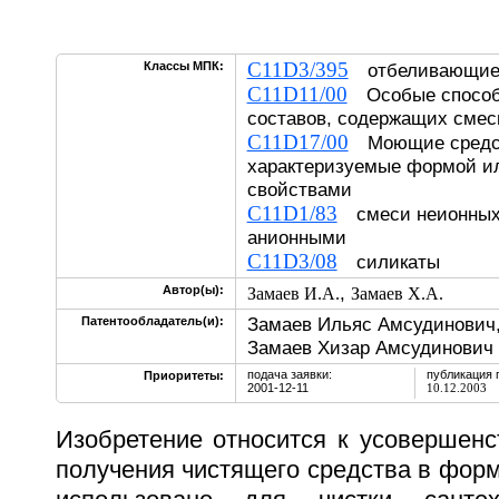
C11D3/395
Классы МПК:
отбеливающие 
C11D11/00
Особые способ
составов, содержащих сме
C11D17/00
Моющие средст
характеризуемые формой и
свойствами
C11D1/83
смеси неионных 
анионными
C11D3/08
силикаты
,
Автор(ы):
Замаев И.А.
Замаев Х.А.
Замаев Ильяс Амсудинович
Патентообладатель(и):
Замаев Хизар Амсудинович
подача заявки:
публикация 
Приоритеты:
2001-12-11
10.12.2003
Изобретение относится к усовершенс
получения чистящего средства в форм