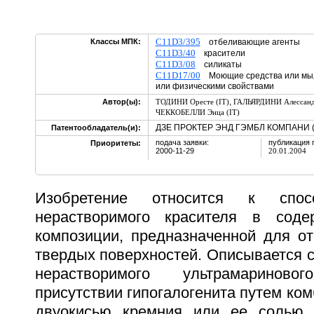
C11D3/395
Классы МПК:
отбеливающие агенты
C11D3/40
красители
C11D3/08
силикаты
C11D17/00
Моющие средства или мыл
или физическими свойствами
,
Автор(ы):
ТОДИНИ Оресте (IT)
ГАЛЬЯРДИНИ Алессанд
ЧЕККОБЕЛЛИ Энца (IT)
ДЗЕ ПРОКТЕР ЭНД ГЭМБЛ КОМПАНИ (
Патентообладатель(и):
подача заявки:
публикация 
Приоритеты:
2000-11-29
20.01.2004
Изобретение относится к спос
нерастворимого красителя в соде
композиции, предназначенной для от
твердых поверхностей. Описывается 
нерастворимого ультрамаринов
присутствии гипогалогенита путем ком
двуокисью кремния или ее солью,