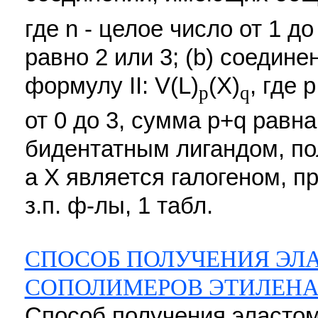
где n - целое число от 1 до
равно 2 или 3; (b) соеди
формулу II: V(L)
(X)
, где 
p
q
от 0 до 3, сумма р+q равна
бидентатным лигандом, по
а Х является галогеном, п
з.п. ф-лы, 1 табл.
СПОСОБ ПОЛУЧЕНИЯ ЭЛ
СОПОЛИМЕРОВ ЭТИЛЕНА
Способ получения эласто