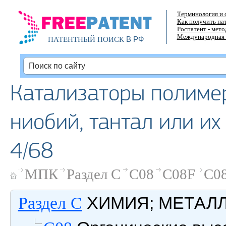
Терминология и 
Как получить па
Роспатент - мет
Международная 
В РФ
ПАТЕНТНЫЙ ПОИСК
Катализаторы полимери
ниобий, тантал или их
4/68
МПК
Раздел C
C08
C08F
C08
ХИМИЯ; МЕТАЛ
Раздел C