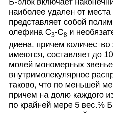
Б-блок включает наконечн
наиболее удален от места
представляет собой полим
олефина C
-C
и необязат
3
8
диена, причем количество 
имеются, составляет до 1
молей мономерных звеньев
внутримолекулярное распр
таково, что по меньшей ме
причем на долю каждого и
по крайней мере 5 вес.% Б