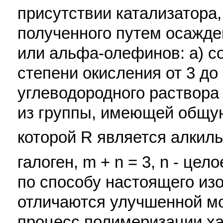
присутствии катализатора
полученного путем осажде
или альфа-олефинов: a) с
степени окисления от 3 до 
углеводородного раствора
из группы, имеющей общу
которой R является алкил
галоген, m + n = 3, n - цел
по способу настоящего из
отличаются улучшенной м
процесс полимеризации ха