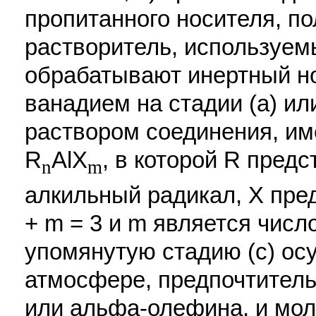
пропитанного носителя, пол
растворитель, используемы
обрабатывают инертный н
ванадием на стадии (а) ил
раствором соединения, и
R
AlX
, в которой R пред
n
m
алкильный радикал, Х пред
+ m = 3 и m является число
упомянутую стадию (с) ос
атмосфере, предпочтитель
или альфа-олефина, и мо