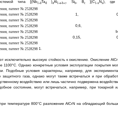
стемой типа [(Nb
Ta
)
Al
, Si
, B
](C
N
), где
1-d
d
a
1-a-b-c
b
c
1-x
x
1, 0,
0,6, 
b+
0,15, 0,
1.
ют исключительно высокую стойкость к окислению. Окисление AlCr
 1100°C. Однако конкретные условия эксплуатации покрытия мог
ки. Подобные условия характерны, например, для эксперимента
защитного газа, однако могут также встречаться и при обработ
дственному воздействию или лишь частично подвержена воздейств
бное состояние, могут встречаться, например, при токарной и
при температуре 800°C разложение AlCrN на обладающий больш