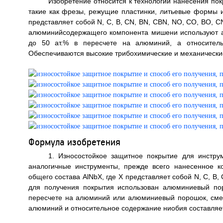
Изобретение относится к технологии нанесения по
такие как фрезы, режущие пластинки, литьевые формы и
представляет собой N, C, B, CN, BN, CBN, NO, CO, BO, 
алюминийсодержащего компонента мишени используют а
до 50 ат.% в пересчете на алюминий, а относител
Обеспечиваются высокие трибохимические и механические с
Формула изобретения
1. Износостойкое защитное покрытие для инстру
аналогичные инструменты, прежде всего нанесенное к
общего состава AlNbX, где Х представляет собой N, C, B
для получения покрытия использован алюминиевый по
пересчете на алюминий или алюминиевый порошок, смеш
алюминий и относительное содержание ниобия составляет