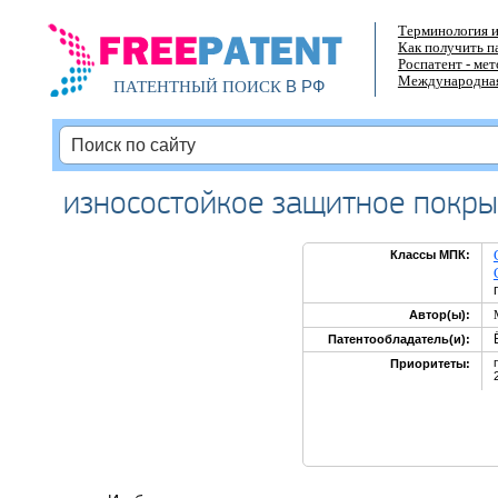
Терминология и
Как получить п
Роспатент - ме
Международная
В РФ
ПАТЕНТНЫЙ ПОИСК
износостойкое защитное покры
Классы МПК:
Автор(ы):
Патентообладатель(и):
Приоритеты: