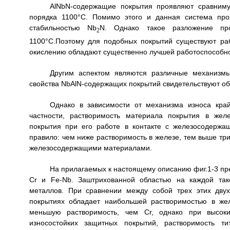
AlNbN-содержащие покрытия проявляют сравниму
порядка 1100°C. Помимо этого и данная система пр
стабильностью Nb
N. Однако такое разложение пр
2
1100°С.Поэтому для подобных покрытий существуют раб
окислению обладают существенно лучшей работоспособн
Другим аспектом являются различные механизмы
свойства NbAlN-содержащих покрытий свидетельствуют об 
Однако в зависимости от механизма износа край
частности, растворимость материала покрытия в желе
покрытия при его работе в контакте с железосодерж
правило: чем ниже растворимость в железе, тем выше три
железосодержащими материалами.
На прилагаемых к настоящему описанию фиг.1-3 пр
Cr и Fe-Nb. Заштрихованной областью на каждой так
металлов. При сравнении между собой трех этих дву
покрытиях обладает наибольшей растворимостью в же
меньшую растворимость, чем Cr, однако при высоки
износостойких защитных покрытий, растворимость ти