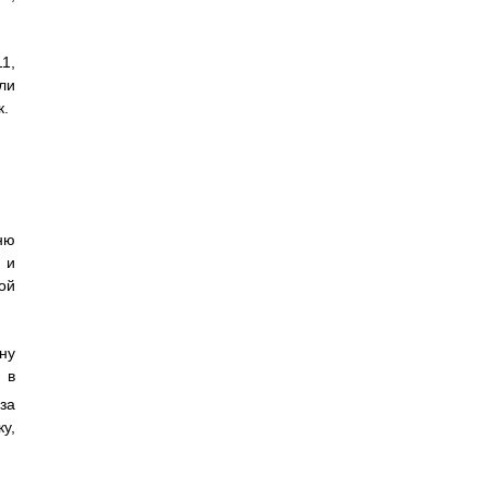
1,
ли
к.
ню
 и
ой
ну
 в
за
у,