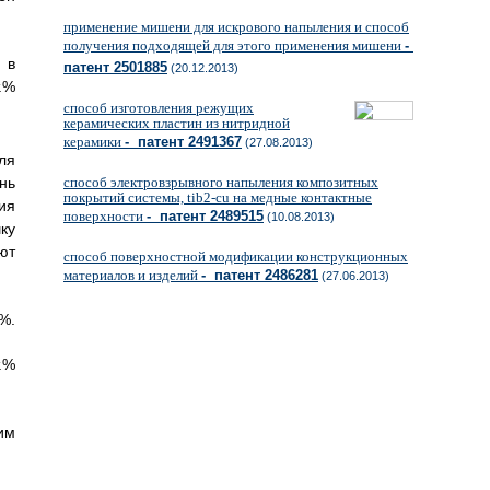
применение мишени для искрового напыления и способ
получения подходящей для этого применения мишени
-
 в
патент 2501885
(20.12.2013)
.%
способ изготовления режущих
керамических пластин из нитридной
керамики
- патент 2491367
(27.08.2013)
ля
нь
способ электровзрывного напыления композитных
покрытий системы, tib2-cu на медные контактные
ия
поверхности
- патент 2489515
(10.08.2013)
ку
ют
способ поверхностной модификации конструкционных
материалов и изделий
- патент 2486281
(27.06.2013)
%.
.%
им