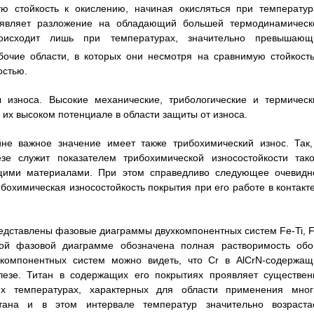
ю стойкость к окислению, начиная окисляться при температур
оявляет разложение на обладающий большей термодинамическ
оисходит лишь при температурах, значительно превышающ
очие области, в которых они несмотря на сравнимую стойкость
остью.
 износа. Высокие механические, трибологические и термическ
их высоком потенциале в области защиты от износа.
не важное значение имеет также трибохимический износ. Так,
зе служит показателем трибохимической износостойкости тако
ащими материалами. При этом справедливо следующее очевидн
бохимическая износостойкость покрытия при его работе в контакте
едставлены фазовые диаграммы двухкомпонентных систем Fe-Ti, F
ой фазовой диаграмме обозначена полная растворимость обо
хкомпонентных систем можно видеть, что Cr в AlCrN-содержащ
лезе. Титан в содержащих его покрытиях проявляет существен
х температурах, характерных для области применения мног
тана и в этом интервале температур значительно возрастае