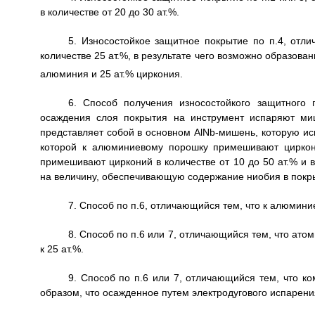
в количестве от 20 до 30 ат.%.
5. Износостойкое защитное покрытие по п.4, отл
количестве 25 ат.%, в результате чего возможно образова
алюминия и 25 ат.% циркония.
6. Способ получения износостойкого защитного 
осаждения слоя покрытия на инструмент испаряют ми
представляет собой в основном AlNb-мишень, которую ис
которой к алюминиевому порошку примешивают циркон
примешивают цирконий в количестве от 10 до 50 ат.% и
на величину, обеспечивающую содержание ниобия в покр
7. Способ по п.6, отличающийся тем, что к алюмини
8. Способ по п.6 или 7, отличающийся тем, что ат
к 25 ат.%.
9. Способ по п.6 или 7, отличающийся тем, что 
образом, что осажденное путем электродугового испарен