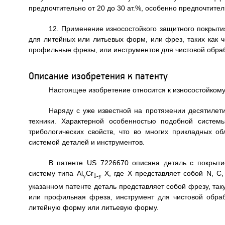
предпочтительно от 20 до 30 ат.%, особенно предпочтител
12. Применение износостойкого защитного покрытия
для литейных или литьевых форм, или фрез, таких как
профильные фрезы, или инструментов для чистовой обраб
Описание изобретения к патенту
Настоящее изобретение относится к износостойкому
Наряду с уже известной на протяжении десятилети
техники. Характерной особенностью подобной систем
трибологических свойств, что во многих прикладных о
системой деталей и инструментов.
В патенте US 7226670 описана деталь с покрыт
систему типа Al
Cr
X, где Х представляет собой N, 
y
1-y
указанном патенте деталь представляет собой фрезу, та
или профильная фреза, инструмент для чистовой обраб
литейную форму или литьевую форму.