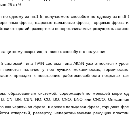
ьно 25 ат.%.
 по одному из пп.1-5, получаемого способом по одному из пп.6-1
 червячные фрезы, шаровые пальцевые фрезы, торцовые фрезы и
отки отверстий, разверток и неперетачиваемых режущих пластино
 защитному покрытию, а также к способу его получения.
й системой типа TiAlN система типа AlCrN уже относится к уров
ы является наличие у нее лучших механических, термических
бластях приводит к повышению работоспособности покрытых так
ием, образованным системой, содержащей по меньшей мере од
С, В, CN, BN, CBN, NO, CO, ВО, CNO, BNO или CNCO. Описанная
кую как червячная фреза, шаровая пальцевая фреза, торцовая фре
отки отверстий, развертку, неперетачиваемую режущую пластинк