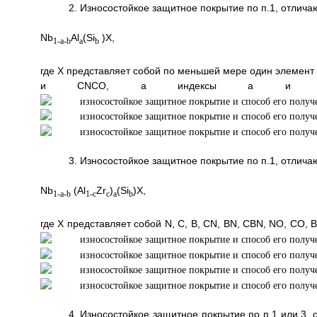
2. Износостойкое защитное покрытие по п.1, отлич
Nb
Al
(Si
)X,
1-a-b
a
b
где Х представляет собой по меньшей мере один элемент 
и CNCO, а индексы а и b ле
3. Износостойкое защитное покрытие по п.1, отлич
Nb
(Al
Zr
)
(Si
)X,
1-a-b
1-c
c
a
b
где Х представляет собой N, C, B, CN, BN, CBN, NO, CO,
4. Износостойкое защитное покрытие по п.1 или 3