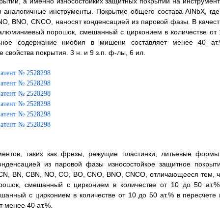
крытий, а именно износостойких защитных покрытий на инструмент
 аналогичные инструменты. Покрытие общего состава AINbX, где
CNO, BNO, CNCO, наносят конденсацией из паровой фазы. В качест
люминиевый порошок, смешанный с цирконием в количестве от 
ьное содержание ниобия в мишени составляет менее 40 ат.
войства покрытия. 3 н. и 9 з.п. ф-лы, 6 ил.
ментов, таких как фрезы, режущие пластинки, литьевые формы
онденсацией из паровой фазы износостойкое защитное покрыти
, CN, BN, CBN, NO, CO, BO, CNO, BNO, CNCO, отличающееся тем, ч
рошок, смешанный с цирконием в количестве от 10 до 50 ат.%
анный с цирконием в количестве от 10 до 50 ат.% в пересчете 
 менее 40 ат.%.