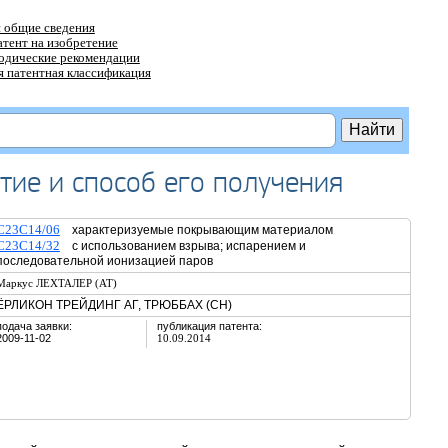
 общие сведения
атент на изобретение
тодические рекомендации
 патентная классификация
тие и способ его получения
C23C14/06
характеризуемые покрывающим материалом
C23C14/32
с использованием взрыва; испарением и
последовательной ионизацией паров
Маркус ЛЕХТАЛЕР (AT)
ЁРЛИКОН ТРЕЙДИНГ АГ, ТРЮББАХ (CH)
подача заявки:
публикация патента:
2009-11-02
10.09.2014