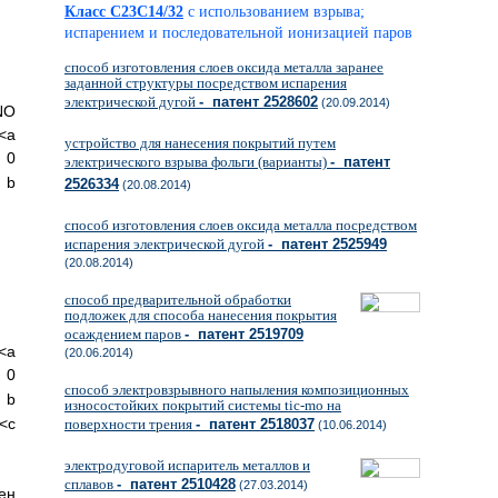
Класс C23C14/32
с использованием взрыва;
испарением и последовательной ионизацией паров
способ изготовления слоев оксида металла заранее
заданной структуры посредством испарения
электрической дугой
- патент 2528602
(20.09.2014)
NO
а
устройство для нанесения покрытий путем
0
электрического взрыва фольги (варианты)
- патент
b
2526334
(20.08.2014)
способ изготовления слоев оксида металла посредством
испарения электрической дугой
- патент 2525949
(20.08.2014)
способ предварительной обработки
подложек для способа нанесения покрытия
осаждением паров
- патент 2519709
<а
(20.06.2014)
0
способ электровзрывного напыления композиционных
b
износостойких покрытий системы tic-mo на
с
поверхности трения
- патент 2518037
(10.06.2014)
электродуговой испаритель металлов и
сплавов
- патент 2510428
(27.03.2014)
ен