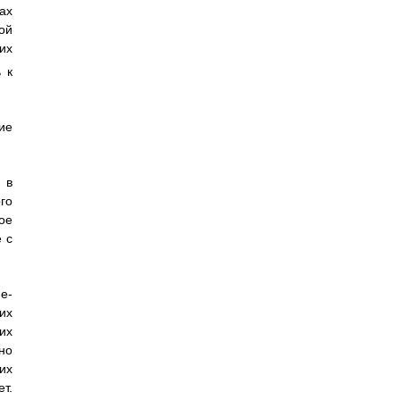
ах
ой
их
 к
ие
 в
го
ое
 с
e-
их
их
но
их
т.