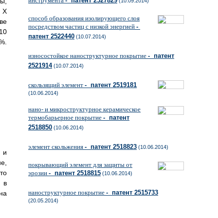
инструмента
- патент 2527829
ы,
(10.09.2014)
 Х
способ образования изолирующего слоя
ве
посредством частиц с низкой энергией
-
10
патент 2522440
(10.07.2014)
%.
износостойкое наноструктурное покрытие
- патент
2521914
(10.07.2014)
скользящий элемент
- патент 2519181
(10.06.2014)
нано- и микроструктурное керамическое
термобарьерное покрытие
- патент
2518850
(10.06.2014)
элемент скольжения
- патент 2518823
(10.06.2014)
 и
е,
покрывающий элемент для защиты от
то
эрозии
- патент 2518815
(10.06.2014)
 в
наноструктурное покрытие
- патент 2515733
на
(20.05.2014)