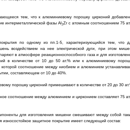
ичающееся тем, что к алюминиевому порошку цирконий добавлен
ние интерметаллической фазы Al
Zr с атомным соотношением 75 ат
3
покрытия по одному из пп.1-5, характеризующийся тем, что д
шень воздействием на нее электрической дуги, при этом мише
паряют в атмосфере реакционноспособного газа и для изготовлен
ий в количестве от 10 до 50 ат.% или к алюминиевому порош
 в которой соотношение между ниобием и алюминием устанавлива
ытии, составляющем от 10 до 40%.
евому порошку цирконий примешивают в количестве от 20 до 30 ат.
омное соотношение между алюминием и цирконием составляет 75 ат
компоненты для изготовления мишени смешивают между собой так
ия износостойкое защитное покрытие имеет следующий состав: