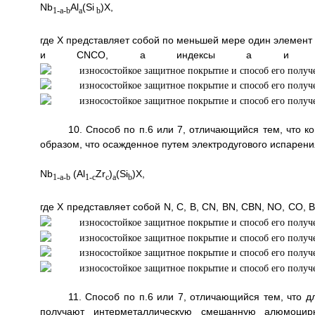
Nb
Al
(Si
)X,
1-a-b
a
b
где Х представляет собой по меньшей мере один элемент 
и CNCO, а индексы а и b ле
10. Способ по п.6 или 7, отличающийся тем, что 
образом, что осажденное путем электродугового испарен
Nb
(Al
Zr
)
(Si
)X,
1-a-b
1-c
c
a
b
где Х представляет собой N, C, B, CN, BN, CBN, NO, CO,
11. Способ по п.6 или 7, отличающийся тем, что 
получают интерметаллическую смешанную алюмоци