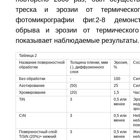
треска и эрозии от термическо
фотомикрографии фиг.2-8 демонс
обрыва и эрозии от термическог
показывает наблюдаемые результаты.
Таблица 2
Название поверхностной
Толщина пленки, мкм
Эрозия,
Сос
обработки
( ), диффузионного
%
слоя
Без обработки
-
100
Сил
Азотирование
(50)
25
Сил
Хромирование
(20)
1,5
Час
TiN
3
0,5 или
Эро
менее
нед
эро
CrN
3
0,5 или
Неб
менее
неб
пои
Поверхностный слой:
3
0,5 или
Жес
TiSiN (20%)+ нижний
менее
неб