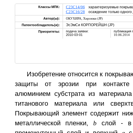
C23C14/06
Классы МПК:
характеризуемые покрыв
C23C16/28
осаждение только одного 
,
Автор(ы):
ОКУХИРА
Хироюки (JP)
ЭсЭмСи КОРПОРЕЙШН (JP)
Патентообладатель(и):
подача заявки:
публикация 
Приоритеты:
2010-03-01
10.06.2014
Изобретение относится к покрыв
защиты от эрозии при контакте
алюминием субстрата из материала
титанового материала или сверхтв
Покрывающий элемент содержит ниж
металлической пленки,
b
слой - в 