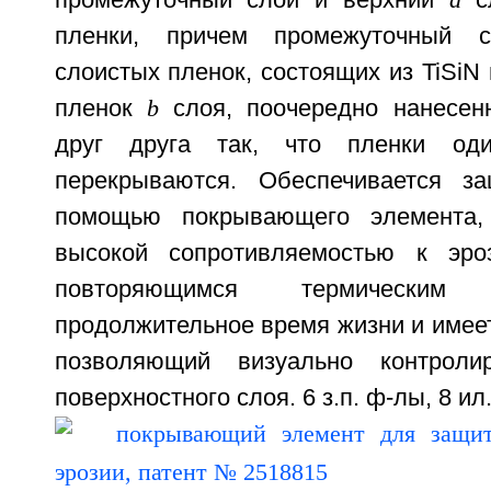
промежуточный слой и верхний
а
сл
пленки, причем промежуточный 
слоистых пленок, состоящих из TiSiN
пленок
b
слоя, поочередно нанесен
друг друга так, что пленки оди
перекрываются. Обеспечивается з
помощью покрывающего элемента,
высокой сопротивляемостью к эроз
повторяющимся термически
продолжительное время жизни и имее
позволяющий визуально контроли
поверхностного слоя. 6 з.п. ф-лы, 8 ил.,