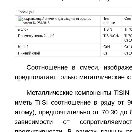
Таблица 1
Тип
Соо
пленки
a
слой
TiSiN
Ti 7
Промежуточный слой
TiSiN/CrN
Ti 7
Cr 
b
слой
CrN
Cr 
Нижний слой
Cr
Cr 
Соотношение в смеси, изображ
предполагает только металлические к
Металлические компоненты TiSiN
иметь Ti:Si соотношение в ряду от 9
атому), предпочтительно от 70:30 до 
зависимости от сопротивляем
продуктивности. В рамках данных р