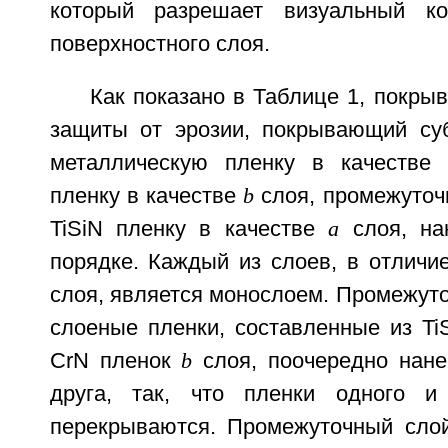
который разрешает визуальный ко
поверхностного слоя.
Как показано в Таблице 1, покр
защиты от эрозии, покрывающий суб
металлическую пленку в качестве 
пленку в качестве
b
слоя, промежуто
TiSiN пленку в качестве
a
слоя, н
порядке. Каждый из слоев, в отличи
слоя, является монослоем. Промежут
слоеные пленки, составленные из T
CrN пленок
b
слоя, поочередно нан
друга, так, что пленки одного 
перекрываются. Промежуточный сло