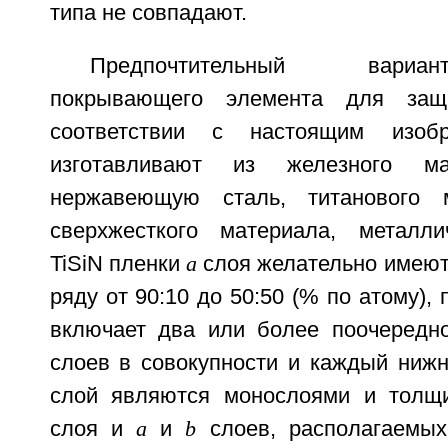
типа не совпадают.
Предпочтительный вариа
покрывающего элемента для за
соответствии с настоящим изобр
изготавливают из железного ма
нержавеющую сталь, титанового 
сверхжесткого материала, металли
TiSiN пленки
a
слоя желательно имеют 
ряду от 90:10 до 50:50 (% по атому),
включает два или более поочеред
слоев в совокупности и каждый ниж
слой являются монослоями и толщи
слоя и
a
и
b
слоев, располагаемы