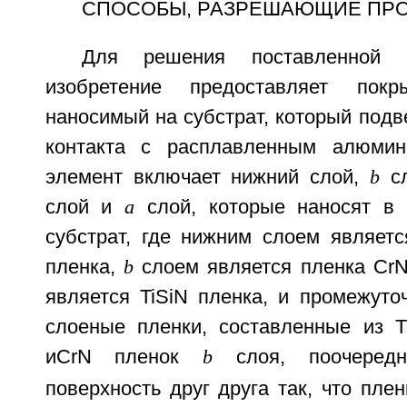
СПОСОБЫ, РАЗРЕШАЮЩИЕ ПР
Для решения поставленной 
изобретение предоставляет покр
наносимый на субстрат, который подв
контакта с расплавленным алюми
элемент включает нижний слой,
b
сл
слой и
a
слой, которые наносят в 
субстрат, где нижним слоем являетс
пленка,
b
слоем является пленка Cr
является TiSiN пленка, и промежуто
слоеные пленки, составленные из 
и
CrN пленок
b
слоя, поочеред
поверхность друг друга так, что плен