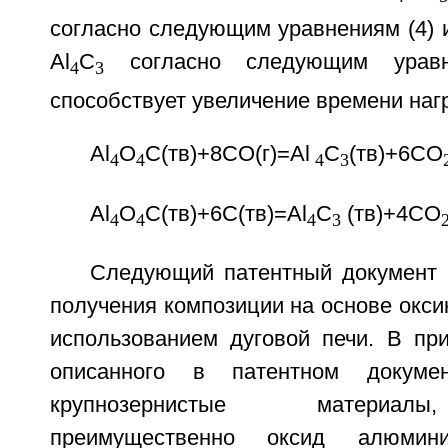
согласно следующим уравнениям (4) и
Al
C
согласно следующим уравн
4
3
способствует увеличение времени наг
Al
O
C(тв)+8CO(г)=Al
C
(тв)+6CO
4
4
4
3
Al
O
C(тв)+6C(тв)=Al
C
(тв)+4CO
4
4
4
3
Следующий патентный документ 
получения композиции на основе окс
использованием дуговой печи. В при
описанного в патентном докуме
крупнозернистые материал
преимущественно оксид алюмин