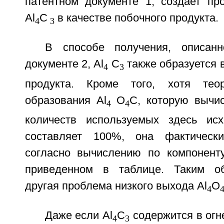
патентном документе 1, создает пр
Al
C
в качестве побочного продукта.
4
3
В способе получения, описан
документе 2, Al
C
также образуется в
4
3
продукта. Кроме того, хотя теор
образования Al
O
C, которую вычи
4
4
количеств используемых здесь исх
составляет 100%, она фактическ
согласно вычислению по компонент
приведенном в таблице. Таким об
другая проблема низкого выхода Al
O
4
Даже если Al
C
содержится в огн
4
3