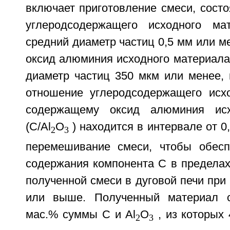
включает приготовление смеси, сост
углеродсодержащего исходного ма
средний диаметр частиц 0,5 мм или м
оксид алюминия исходного материала
диаметр частиц 350 мкм или менее, 
отношение углеродсодержащего исх
содержащему оксид алюминия исх
(C/Al
O
) находится в интервале от 0,
2
3
перемешивание смеси, чтобы обесп
содержания компонента C в пределах
полученной смеси в дуговой печи при
или выше. Полученный материал 
мас.% суммы С и Al
O
, из которых
2
3