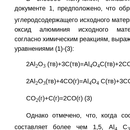
документе 1, предположено, что обр
углеродсодержащего исходного матер
оксид алюминия исходного мате
согласно химическим реакциям, выр
уравнениями (1)-(3):
2Al
O
(тв)+3C(тв)=Al
O
C(тв)+2CO(
2
3
4
4
2Al
O
(тв)+4CO(г)=Al
O
C(тв)+3C
2
3
4
4
CO
(г)+C(г)=2CO(г) (3)
2
Однако отмечено, что, когда со
составляет более чем 1,5, Al
C
4
3