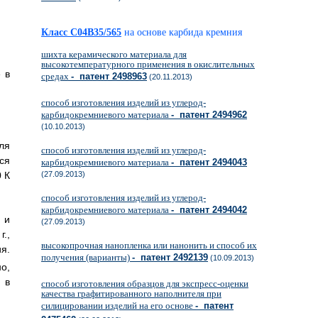
Класс C04B35/565
на основе карбида кремния
шихта керамического материала для
высокотемпературного применения в окислительных
 в
средах
- патент 2498963
(20.11.2013)
способ изготовления изделий из углерод-
карбидокремниевого материала
- патент 2494962
(10.10.2013)
ля
способ изготовления изделий из углерод-
ся
карбидокремниевого материала
- патент 2494043
 К
(27.09.2013)
способ изготовления изделий из углерод-
карбидокремниевого материала
- патент 2494042
 и
(27.09.2013)
.,
высокопрочная нанопленка или нанонить и способ их
я.
получения (варианты)
- патент 2492139
(10.09.2013)
о,
 в
способ изготовления образцов для экспресс-оценки
качества графитированного наполнителя при
силицировании изделий на его основе
- патент