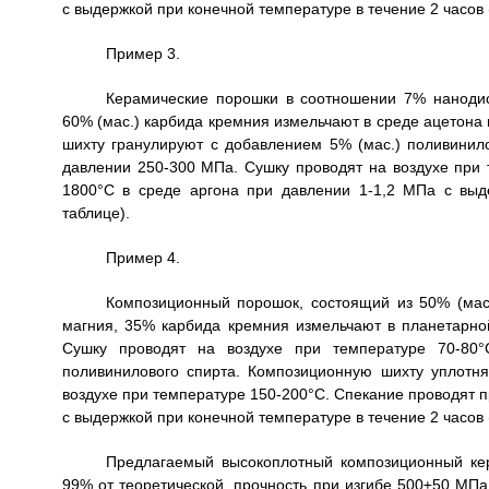
с выдержкой при конечной температуре в течение 2 часов 
Пример 3.
Керамические порошки в соотношении 7% нанодис
60% (мас.) карбида кремния измельчают в среде ацетона
шихту гранулируют с добавлением 5% (мас.) поливинил
давлении 250-300 МПа. Сушку проводят на воздухе при 
1800°С в среде аргона при давлении 1-1,2 МПа с выд
таблице).
Пример 4.
Композиционный порошок, состоящий из 50% (мас
магния, 35% карбида кремния измельчают в планетарной
Сушку проводят на воздухе при температуре 70-80°
поливинилового спирта. Композиционную шихту уплотн
воздухе при температуре 150-200°С. Спекание проводят п
с выдержкой при конечной температуре в течение 2 часов 
Предлагаемый высокоплотный композиционный кер
99% от теоретической, прочность при изгибе 500±50 МПа