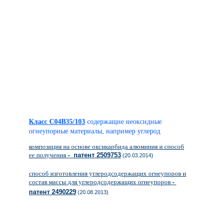
Класс C04B35/103
содержащие неоксидные
огнеупорные материалы, например углерод
композиция на основе оксикарбида алюминия и способ
ее получения
- патент 2509753
(20.03.2014)
способ изготовления углеродсодержащих огнеупоров и
состав массы для углеродсодержащих огнеупоров
-
патент 2490229
(20.08.2013)