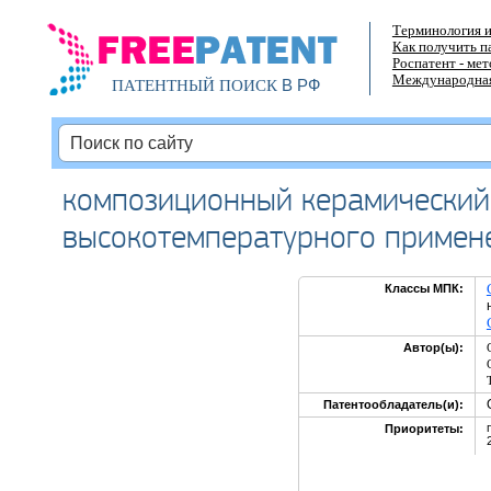
Терминология и
Как получить п
Роспатент - ме
Международная
В РФ
ПАТЕНТНЫЙ ПОИСК
композиционный керамический 
высокотемпературного примене
Классы МПК:
Автор(ы):
Патентообладатель(и):
Приоритеты: