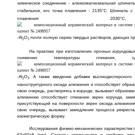
химическое соединение - алюмомагнезиальная шпинел
стабильное, его точка плавления - 2135°С. Шпинель с
плавления
-Аl
O
почти полную серию твердых растворов, дающих пр
2
3
На практике при изготовлении прочных корундовы
снижению температуры спекания, од
-Аl
O
. А также введение добавки высокодисперсного
2
3
наноструктурного оксида алюминия и способствует образ
свою очередь, растворяясь в корунде, вызывает образова
алюминию способствует спеканию зерен корунда, замет
присутствующий на поверхности зерен оксида алюминия 
свою очередь, вызывает замедление процесса рекриста
изометрическую форму.
Исследования физико-механических характеристик 
63×60×8 (мм). Составы компонентов и свойства пред