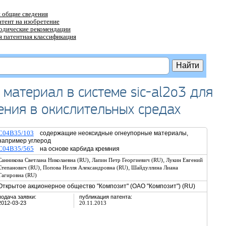
 общие сведения
атент на изобретение
тодические рекомендации
 патентная классификация
материал в системе sic-al2o3 для
ния в окислительных средах
C04B35/103
содержащие неоксидные огнеупорные материалы,
например углерод
C04B35/565
на основе карбида кремния
,
,
Санникова Светлана Николаевна (RU)
Лапин Петр Георгиевич (RU)
Лукин Евгений
,
,
Степанович (RU)
Попова Нелля Александровна (RU)
Шайдуллина Лиана
Тагировна (RU)
Открытое акционерное общество "Композит" (ОАО "Композит") (RU)
подача заявки:
публикация патента:
2012-03-23
20.11.2013