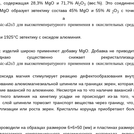
ь, содержащая 28,3% МgO и 71,7% Аl
O
(вес.%). Это соединен
2
3
 МgO образует эвтектику состава 45% МgO и 55% Аl
O
c точк
2
3
 2030°С, а 
и 1925°C эвтектику с оксидом алюминия.
х изделий широко применяют добавку МgO. Добавка не приводит
нако существенно снижает рекристаллизац
 оксида магния стимулирует реакцию дефектообразования внут
ованию алюмомагнезиальной шпинели на границах зерен, которая,
ние вакансий по алюминию. Несмотря на то что наличие вакансий 
ного влияния на кинетику усадки не происходит из-за того, ч
слой шпинели тормозит транспорт вещества через границу, что,
ллизации или роста зерен. Кристаллы корунда приобретают бол
проводили на образцах размером 6×6×50 (мм) и пластинах размер
лагаемого композиционного керамического материала, включ