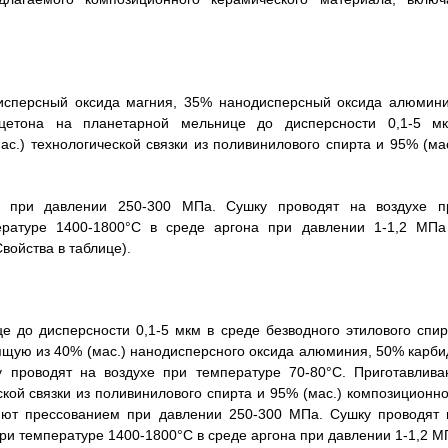
исперсный оксида магния, 35% нанодисперсный оксида алюмини
цетона на планетарной мельнице до дисперсности 0,1-5 мк
.) технологической связки из поливинилового спирта и 95% (мас
м при давлении 250-300 МПа. Сушку проводят на воздухе п
ературе 1400-1800°С в среде аргона при давлении 1-1,2 МПа
войства в таблице).
 до дисперсности 0,1-5 мкм в среде безводного этилового спир
ящую из 40% (мас.) нанодисперсного оксида алюминия, 50% карби
 проводят на воздухе при температуре 70-80°С. Приготавлива
ой связки из поливинилового спирта и 95% (мас.) композиционно
яют прессованием при давлении 250-300 МПа. Сушку проводят 
ри температуре 1400-1800°С в среде аргона при давлении 1-1,2 М