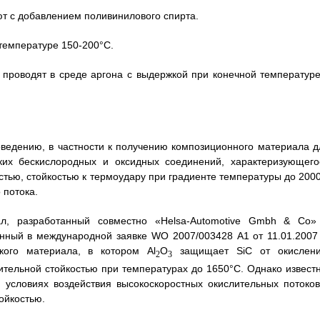
ют с добавлением поливинилового спирта.
 температуре 150-200°С.
е проводят в среде аргона с выдержкой при конечной температуре
ведению, в частности к получению композиционного материала д
ких бескислородных и оксидных соединений, характеризующего
стью, стойкостью к термоудару при градиенте температуры до 2000
 потока.
ал, разработанный совместно «Helsa-Automotive Gmbh & Co»
исанный в международной заявке WО 2007/003428 А1 от 11.01.2007 г
кого материала, в котором Аl
O
защищает SiС от окислени
2
3
тельной стойкостью при температурах до 1650°С. Однако известн
 условиях воздействия высокоскоростных окислительных потоков
ойкостью.