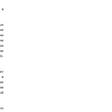
 в
ых
ия
ии
ем
ри
ие
0-
ет
 в
ме
ом
ой
но