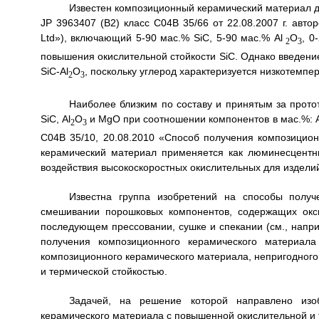
Известен композиционный керамический материал д
JР 3963407 (В2) класс С04В 35/66 от 22.08.2007 г. автор
Ltd»), включающий 5-90 мас.% SiС, 5-90 мас.% Аl
O
, 0
2
3
повышения окислительной стойкости SiС. Однако введени
SiС-Аl
O
, поскольку углерод характеризуется низкотемпе
2
3
Наиболее близким по составу и принятым за прот
SiС, Аl
O
и МgO при соотношении компонентов в мас.%: А
2
3
С04В 35/10, 20.08.2010 «Способ получения композицион
керамический материал применяется как люминесцентн
воздействия высокоскоростных окислительных для изделий
Известна группа изобретений на способы получ
смешивании порошковых компонентов, содержащих окси
последующем прессовании, сушке и спекании (см., напри
получения композиционного керамического материала 
композиционного керамического материала, непригодного
и термической стойкостью.
Задачей, на решение которой направлено изоб
керамического материала с повышенной окислительной и 