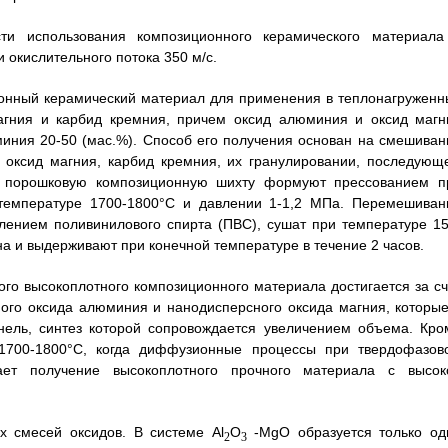
сти использования композиционного керамического материала
 окислительного потока 350 м/с.
ионный керамический материал для применения в теплонагруженн
агния и карбид кремния, причем оксид алюминия и оксид магн
иния 20-50 (мас.%). Способ его получения основан на смешиван
 оксид магния, карбид кремния, их гранулировании, последующ
ю порошковую композиционную шихту формуют прессованием п
 температуре 1700-1800°С и давлении 1-1,2 МПа. Перемешиван
лением поливинилового спирта (ПВС), сушат при температуре 15
на и выдерживают при конечной температуре в течение 2 часов.
го высокоплотного композиционного материала достигается за сч
ного оксида алюминия и нанодисперсного оксида магния, которые
ель, синтез которой сопровождается увеличением объема. Кро
 1700-1800°С, когда диффузионные процессы при твердофазов
ает получение высокоплотного прочного материала с высок
х смесей оксидов. В системе Аl
О
-MgO образуется только од
2
3