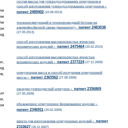
состав массы для углеродсодержащих огнеупоров и
способ изготовления углеродсодержащих огнеупоров
-
ля
патент 2489402
(10.08.2013)
ом
ля
теплоизолирующий и теплопроводный бетоны на
алюмофосфатной связке (варианты)
- патент 2483038
ри
(27.05.2013)
ид
способ изготовления высокопористых ячеистых
керамических изделий
- патент 2475464
(20.02.2013)
способ изготовления высокопористых ячеистых
х,
керамических изделий
- патент 2377224
(27.12.2009)
ид
огнеупорная масса и способ получения огнеупорной
в,
массы
- патент 2365562
(27.08.2009)
оксидно-углеродистый огнеупор
- патент 2356869
ых
(27.05.2009)
и,
обожженное огнеупорное формованное изделие
-
ри
патент 2346911
(20.02.2009)
шихта для изготовления огнеупорных изделий
- патент
2310627
(20.11.2007)