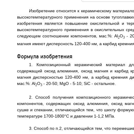
Изобретение относится к керамическому материало
высокотемпературного применения на основе тугоплавки
изобретения является повышение окислительной и тер
высокотемпературного применения в окислительных сре
следующем соотношении компонентов, мас.%: Al
O
- 20
2
3
магния имеют дисперсность 120-400 нм, а карбид кремния - 0
Формула изобретения
1. Композиционный керамический материал дл
содержащий оксид алюминия, оксид магния и карбид к
магния дисперсностью 120-400 нм, а карбид кремния д
мас.%: Al
O
- 20-50; MgO - 5-10; SiC - остальное.
2
3
2. Способ получения композиционного керамиче
компонентов, содержащих оксид алюминия, оксид магн
сушке и спекании, отличающийся тем, что шихту формую
температуре 1700-1800°С и давлении 1-1,2 МПа.
3. Способ по п.2, отличающийся тем, что перемеши