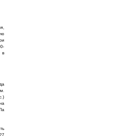
я,
ую
ри
0-
 в
да
м.
.)
на
Па
ть
27