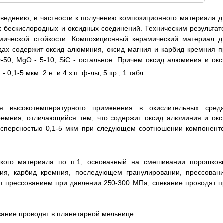
ведению, в частности к получению композиционного материала д
х бескислородных и оксидных соединений. Техническим результат
мической стойкости. Композиционный керамический материал д
дах содержит оксид алюминия, оксид магния и карбид кремния п
-50; MgO - 5-10; SiC - остальное. Причем оксид алюминия и окс
,1-5 мкм. 2 н. и 4 з.п. ф-лы, 5 пр., 1 табл.
я высокотемпературного применения в окислительных среда
ремния, отличающийся тем, что содержит оксид алюминия и окс
исперсностью 0,1-5 мкм при следующем соотношении компоненто
ского материала по п.1, основанный на смешивании порошков
ия, карбид кремния, последующем гранулировании, прессовани
т прессованием при давлении 250-300 МПа, спекание проводят п
вание проводят в планетарной мельнице.