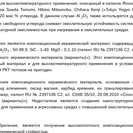
ля высокотемпературного применения, описанный в патенте Япон
ов Soeda Tomomi, Hibino Mitsunobu, Chihara Kenji («Tokyo Yogyo 
-20 мас.% углерода. В данном случае Аl
O
также используется д
2
3
е свободного углерода снижает окислительную устойчивость систе
ратурной окисляемостью при нагревании в окислительных средах.
отип является композиционный керамический материал, содержащ
l
O
- 50-98,9; SiС - 1-40; МgO - 0,1-10 (патент RU № 2397196 С2, 
2
3
ного керамического материала (варианты)»). Этот композиционн
ый материал и для высокотемпературного применения в услови
 РКТ потоков не пригоден.
ения композиционного керамического материала, основанные 
д алюминия, оксид магния, карбид кремния, их гранулировани
мер, патент RU № 2397196 С2, кл. С04В 35/10, 20.08.2010 «Спос
(варианты)»). Недостатком является создание наноструктурно
 для применения в агрессивных средах с повышенной окислительн
ретение, является получение высокоплотного композиционно
термической стойкостью.