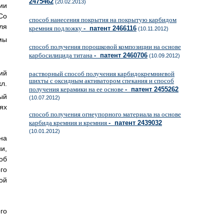
2475462
(20.02.2013)
ии
Co
способ нанесения покрытия на покрытую карбидом
ля
кремния подложку
- патент 2466116
(10.11.2012)
мы
способ получения порошковой композиции на основе
карбосилицида титана
- патент 2460706
(10.09.2012)
ий
растворный способ получения карбидокремниевой
шихты с оксидным активатором спекания и способ
кл.
получения керамики на ее основе
- патент 2455262
ый
(10.07.2012)
ях
способ получения огнеупорного материала на основе
карбида кремния и кремния
- патент 2439032
(10.01.2012)
на
и,
об
го
ой
го