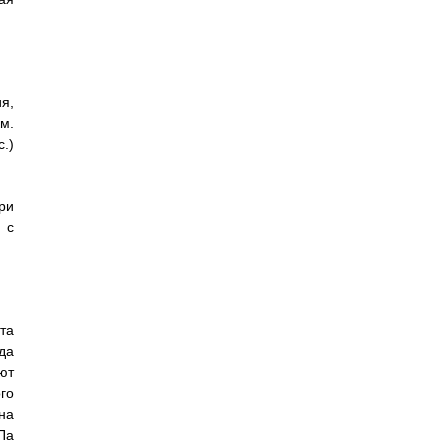
я,
м.
.)
ри
 с
та
да
ют
го
на
Па