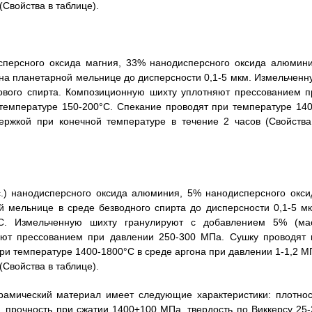
(Свойства в таблице).
персного оксида магния, 33% нанодисперсного оксида алюмини
 на планетарной мельнице до дисперсности 0,1-5 мкм. Измельченн
ового спирта. Композиционную шихту уплотняют прессованием п
температуре 150-200°С. Спекание проводят при температуре 140
ержкой при конечной температуре в течение 2 часов (Свойства
.) нанодисперсного оксида алюминия, 5% нанодисперсного окси
 мельнице в среде безводного спирта до дисперсности 0,1-5 мк
С. Измельченную шихту гранулируют с добавлением 5% (мас
яют прессованием при давлении 250-300 МПа. Сушку проводят 
ри температуре 1400-1800°С в среде аргона при давлении 1-1,2 М
(Свойства в таблице).
амический материал имеет следующие характеристики: плотнос
, прочность при сжатии 1400±100 МПа, твердость по Виккерсу 25-