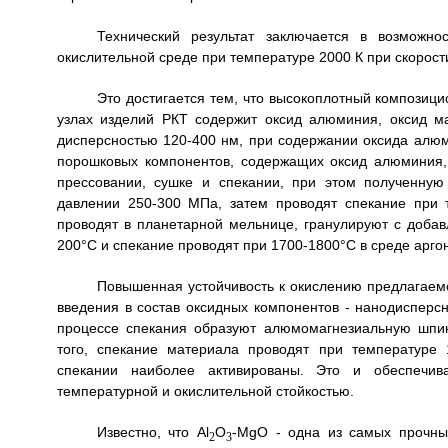
Технический результат заключается в возможно
окислительной среде при температуре 2000 К при скорости
Это достигается тем, что высокоплотный композиц
узлах изделий РКТ содержит оксид алюминия, оксид м
дисперсностью 120-400 нм, при содержании оксида алюм
порошковых компонентов, содержащих оксид алюминия,
прессовании, сушке и спекании, при этом полученну
давлении 250-300 МПа, затем проводят спекание при
проводят в планетарной мельнице, гранулируют с добав
200°С и спекание проводят при 1700-1800°С в среде арго
Повышенная устойчивость к окислению предлагаемо
введения в состав оксидных компонентов - нанодисперс
процессе спекания образуют алюмомагнезиальную шпин
того, спекание материала проводят при температуре
спекании наиболее активированы. Это и обеспечив
температурной и окислительной стойкостью.
Известно, что Аl
О
-MgO - одна из самых прочны
2
3