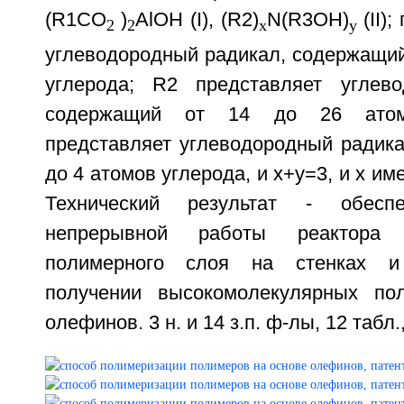
(R1CO
)
AlOH (I), (R2)
N(R3OH)
(II)
2
2
x
y
углеводородный радикал, содержащий
углерода; R2 представляет углево
содержащий от 14 до 26 атом
представляет углеводородный радика
до 4 атомов углерода, и x+y=3, и x им
Технический результат - обеспе
непрерывной работы реактора 
полимерного слоя на стенках и
получении высокомолекулярных по
олефинов. 3 н. и 14 з.п. ф-лы, 12 табл.,