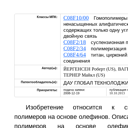
C08F10/00
Классы МПК:
Гомополимеры 
ненасыщенных алифатическ
содержащих только одну уг
двойную связь
C08F2/18
суспензионная п
C08F2/34
полимеризация в
C08F4/64
титан, цирконий,
соединения
,
Автор(ы):
ЙЕРГЕНСЕН Роберт (US)
ВАГН
ТЕРНЕР Майкл (US)
ДАУ ГЛОБАЛ ТЕКНОЛОДЖИЗ
Патентообладатель(и):
подача заявки:
публикация 
Приоритеты:
2008-12-19
10.10.2013
Изобретение относится к с
полимеров на основе олефинов. Опис
полимеров на основе олефин