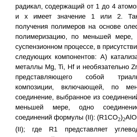
радикал, содержащий от 1 до 4 атомов
и x имеет значение 1 или 2. Та
получения полимеров на основе ол
полимеризацию, по меньшей мере, 
суспензионном процессе, в присутстви
следующих компонентов: A) катализ
металлы Mg, Ti, Hf и необязательно Zr
представляющего собой триал
композиции, включающей, по ме
соединение, выбранное из соединений
меньшей мере, одно соединени
соединений формулы (II): (R1CO
)
AlOH
2
2
(II); где R1 представляет углево