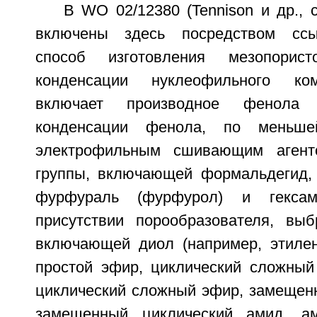
В WO 02/12380 (Tennison и др., 
включены здесь посредством ссы
способ изготовления мезопори
конденсации нуклеофильного ком
включает производное фенола
конденсации фенола, по меньш
электрофильным сшивающим агент
группы, включающей формальдегид,
фурфураль (фурфурол) и гексаме
присутствии порообразователя, выб
включающей диол (например, этилен
простой эфир, циклический сложны
циклический сложный эфир, замещен
замещенный циклический амид, а