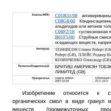
C01B31/08
Классы МПК:
активированн
C08G8/00
Конденсационны
альдегидов или кетонов тол
C08F2/18
суспензионная п
B01F5/00
Струйные смесит
оседающих веществ, напри
Автор(ы):
ТЕННИСОН Стивен Роберт (GB
,
Роберт (GB)
ПЛЕЙС Роджер Ни
КОЗИНЧЕНКО Олександр (GB)
БРИТИШ АМЕРИКЭН ТОБЭК
Патентообладатель(и):
ЛИМИТЕД (GB)
подача заявки:
публикация 
Приоритеты:
2007-10-04
20.11.2012
Изобретение относится к с
органических смол в виде гранул 
веществ (промежуточных прод