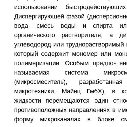
использовании быстродействующих
Диспергирующей фазой (дисперсионно
вода, смесь воды и спирта и
органического растворителя, а д
углеводород или труднорастворимый 
который содержит мономер или мон
полимеризации. Особым предпочтен
называемая система микрос
(микросмеситель), разработанн
микротехники, Майнц ГмбХ), в к
жидкости перемещаются один относ
противоположных направлениях в и
форму микроканалах в блоке см