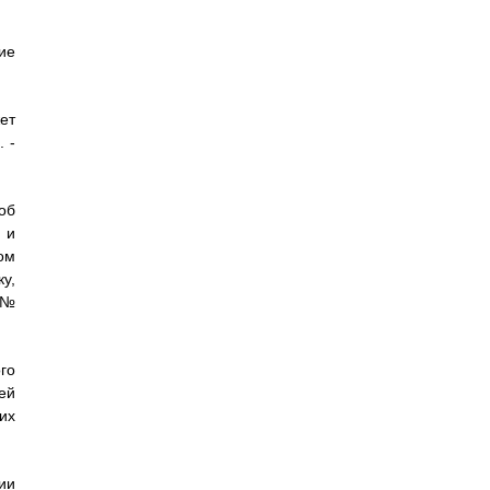
ие
ет
 -
об
 и
ом
у,
 №
го
ей
их
ии