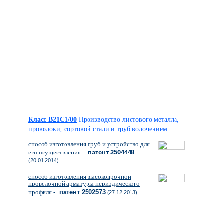
Класс B21C1/00
Производство листового металла,
проволоки, сортовой стали и труб волочением
способ изготовления труб и устройство для
его осуществления
- патент 2504448
(20.01.2014)
способ изготовления высокопрочной
проволочной арматуры периодического
профиля
- патент 2502573
(27.12.2013)