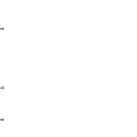
ие
=0
ие