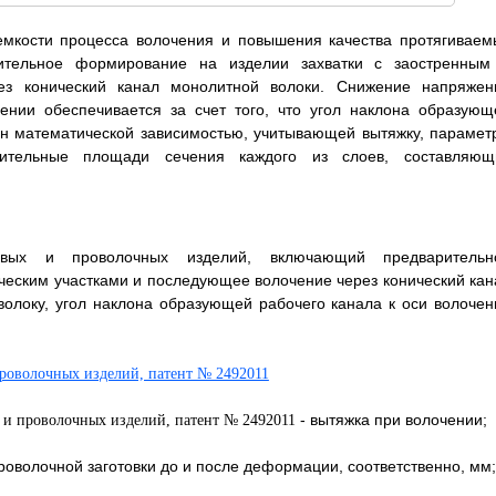
емкости процесса волочения и повышения качества протягиваем
рительное формирование на изделии захватки с заостренным
ез конический канал монолитной волоки. Снижение напряжен
нии обеспечивается за счет того, что угол наклона образующ
ан математической зависимостью, учитывающей вытяжку, парамет
сительные площади сечения каждого из слоев, составляющ
ковых и проволочных изделий, включающий предварительн
ческим участками и последующее волочение через конический кан
волоку, угол наклона образующей рабочего канала к оси волочен
- вытяжка при волочении;
роволочной заготовки до и после деформации, соответственно, мм;