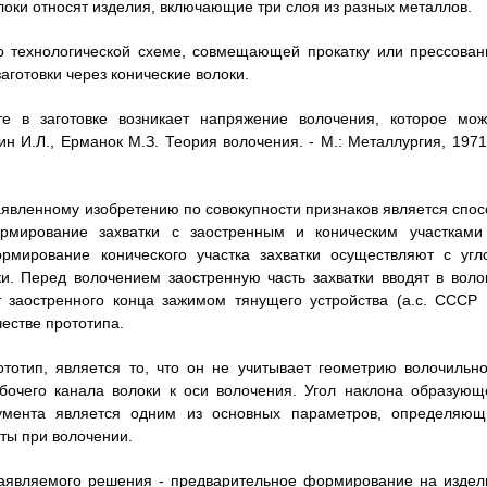
локи относят изделия, включающие три слоя из разных металлов.
по технологической схеме, совмещающей прокатку или прессован
готовки через конические волоки.
 в заготовке возникает напряжение волочения, которое мож
н И.Л., Ерманок М.З. Теория волочения. - М.: Металлургия, 1971.
аявленному изобретению по совокупности признаков является спос
рмирование захватки с заостренным и коническим участками
рмирование конического участка захватки осуществляют с угл
и. Перед волочением заостренную часть захватки вводят в волок
т заостренного конца зажимом тянущего устройства (а.с. СССР
честве прототипа.
ототип, является то, что он не учитывает геометрию волочильно
абочего канала волоки к оси волочения. Угол наклона образующ
трумента является одним из основных параметров, определяющ
ты при волочении.
заявляемого решения - предварительное формирование на издел