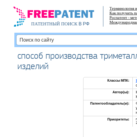
Терминология и
Как получить п
Роспатент - ме
Международная
В РФ
ПАТЕНТНЫЙ ПОИСК
способ производства триметал
изделий
Классы МПК:
Автор(ы):
Патентообладатель(и):
Приоритеты: