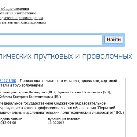
 общие сведения
атент на изобретение
тодические рекомендации
 патентная классификация
лических прутковых и проволочных
B21C1/00
Производство листового металла, проволоки, сортовой
стали и труб волочением
,
,
Колмогоров Герман Леонидович (RU)
Чернова Татьяна Вячеславовна (RU)
Кобелева Екатерина Константиновна (RU)
Федеральное государственное бюджетное образовательное
учреждение высшего профессионального образования "Пермский
национальный исследовательский политехнический университет" (RU)
подача заявки:
публикация патента:
2012-04-06
10.09.2013