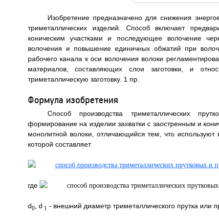
Изобретение предназначено для снижения энерго
триметаллических изделий. Способ включает предва
коническим участками и последующее волочение чер
волочения и повышение единичных обжатий при волоче
рабочего канала к оси волочения волоки регламентиров
материалов, составляющих слои заготовки, и отно
триметаллическую заготовку. 1 пр.
Формула изобретения
Способ производства триметаллических прут
формирование на изделии захватки с заостренным и кони
монолитной волоки, отличающийся тем, что используют 
которой составляет
где
d
, d
- внешний диаметр триметаллического прутка или п
0
1