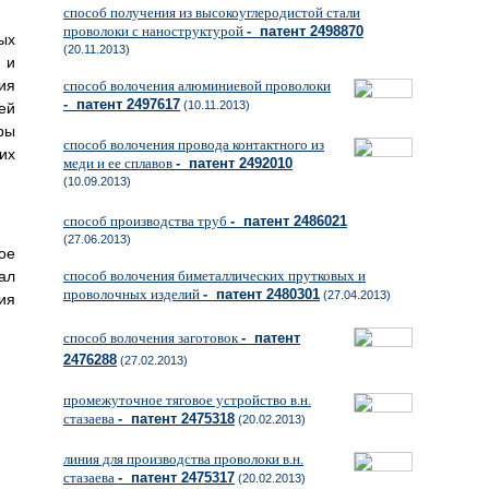
способ получения из высокоуглеродистой стали
проволоки с наноструктурой
- патент 2498870
ых
(20.11.2013)
 и
ия
способ волочения алюминиевой проволоки
- патент 2497617
(10.11.2013)
ей
ры
способ волочения провода контактного из
их
меди и ее сплавов
- патент 2492010
(10.09.2013)
способ производства труб
- патент 2486021
(27.06.2013)
ое
ал
способ волочения биметаллических прутковых и
проволочных изделий
- патент 2480301
(27.04.2013)
ия
способ волочения заготовок
- патент
2476288
(27.02.2013)
промежуточное тяговое устройство в.н.
стазаева
- патент 2475318
(20.02.2013)
линия для производства проволоки в.н.
стазаева
- патент 2475317
(20.02.2013)