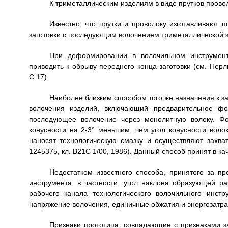
К триметаллическим изделиям в виде прутков прово
Известно, что прутки и проволоку изготавливают 
заготовки с последующим волочением триметаллической за
При деформировании в волочильном инструменте
приводить к обрыву переднего конца заготовки (см. Перли
С.17).
Наиболее близким способом того же назначения к з
волочения изделий, включающий предварительное фо
последующее волочение через монолитную волоку. Фо
конусности на 2-3° меньшим, чем угол конусности волок
наносят технологическую смазку и осуществляют захва
1245375, кл. В21С 1/00, 1986). Данный способ принят в ка
Недостатком известного способа, принятого за пр
инструмента, в частности, угол наклона образующей р
рабочего канала технологического волочильного инс
напряжение волочения, единичные обжатия и энергозатра
Признаки прототипа, совпадающие с признаками 