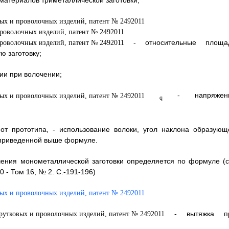
атериалов триметаллической заготовки;
- относительные площа
ю заготовку;
ии при волочении;
- напряжен
q
от прототипа, - использование волоки, угол наклона образующ
 приведенной выше формуле.
ения монометаллической заготовки определяется по формуле (с
 - Том 16, № 2. С.-191-196)
- вытяжка п