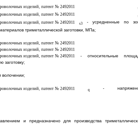
- усредненные по зо
s3
атериалов триметаллической заготовки, МПа;
- относительные площа
ю заготовку;
и волочении;
- напряжени
q
авлением и предназначено для производства триметаллическ