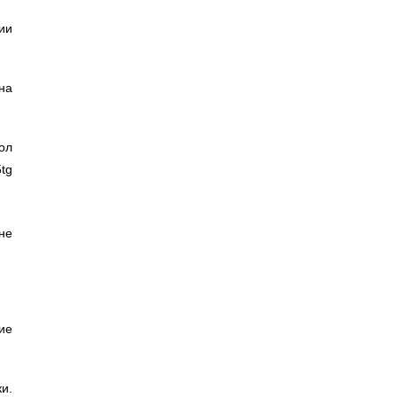
ии
на
ол
5tg
не
ие
и.