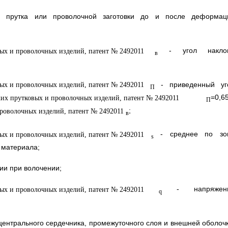
 прутка или проволочной заготовки до и после деформац
- угол накло
в
- приведенный уг
П
=0,6
П
;
в
- среднее по зо
s
 материала;
ии при волочении;
- напряжен
q
 центрального сердечника, промежуточного слоя и внешней оболочк