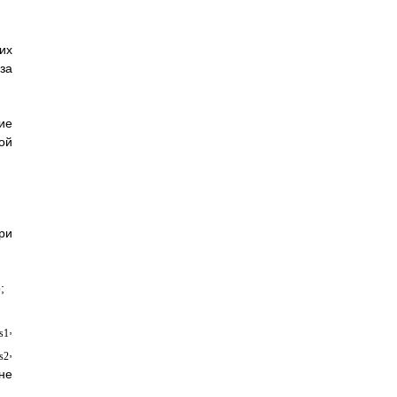
их
за
ие
ой
ри
;
,
s1
,
s2
не