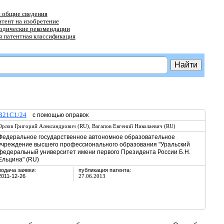
 общие сведения
атент на изобретение
тодические рекомендации
 патентная классификация
B21C1/24
с помощью оправок
,
Орлов Григорий Александрович (RU)
Вагапов Евгений Николаевич (RU)
Федеральное государственное автономное образовательное
учреждение высшего профессионального образования "Уральский
федеральный университет имени первого Президента России Б.Н.
Ельцина" (RU)
подача заявки:
публикация патента:
2011-12-26
27.06.2013