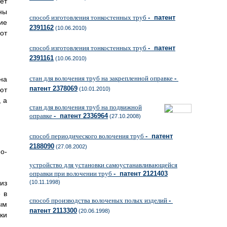
ет
ны
способ изготовления тонкостенных труб
- патент
ие
2391162
(10.06.2010)
от
способ изготовления тонкостенных труб
- патент
2391161
(10.06.2010)
стан для волочения труб на закрепленной оправке
-
на
патент 2378069
ют
(10.01.2010)
 а
стан для волочения труб на подвижной
оправке
- патент 2336964
(27.10.2008)
способ периодического волочения труб
- патент
2188090
(27.08.2002)
о-
устройство для установки самоустанавливающейся
оправки при волочении труб
- патент 2121403
из
(10.11.1998)
 в
способ производства волоченых полых изделий
-
ым
патент 2113300
(20.06.1998)
ки