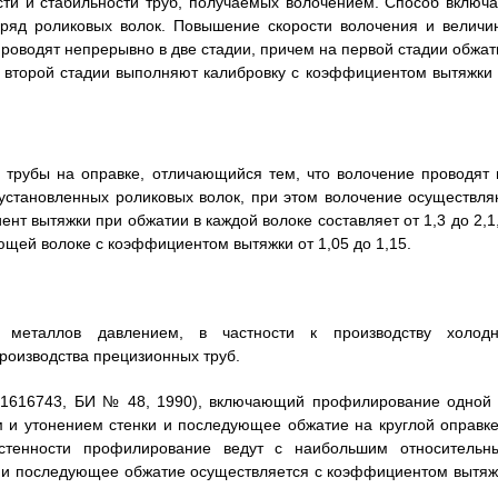
ти и стабильности труб, получаемых волочением. Способ включа
 ряд роликовых волок. Повышение скорости волочения и величи
проводят непрерывно в две стадии, причем на первой стадии обжат
а второй стадии выполняют калибровку с коэффициентом вытяжки 
 трубы на оправке, отличающийся тем, что волочение проводят 
установленных роликовых волок, при этом волочение осуществля
нт вытяжки при обжатии в каждой волоке составляет от 1,3 до 2,1,
ющей волоке с коэффициентом вытяжки от 1,05 до 1,15.
 металлов давлением, в частности к производству холодн
роизводства прецизионных труб.
№ 1616743, БИ № 48, 1990), включающий профилирование одной 
м и утонением стенки и последующее обжатие на круглой оправке
стенности профилирование ведут с наибольшим относительн
 и последующее обжатие осуществляется с коэффициентом вытяж