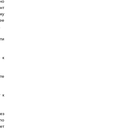
но
нт
ку
ее
.
ти
 к
те
 к
ез
по
ет