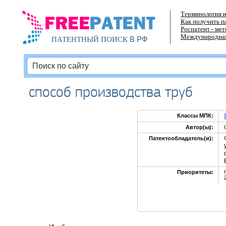
Терминология и
Как получить п
Роспатент - ме
Международная
В РФ
ПАТЕНТНЫЙ ПОИСК
способ производства труб
Классы МПК:
Автор(ы):
Патентообладатель(и):
Приоритеты: