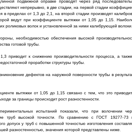
длинной подвижной оправке проводят через ряд последователь
ществляют непрерывно, в две стадии, на первой стадии коэффицие
 в пределах от 1,3 до 2,1, на второй стадии производят калибров
орой ведут при коэффициенте вытяжки от 1,05 до 1,15. Наибол
х роликовых волок и установленной за ними калибрующей волоки
ороны, необходимостью обеспечения высокой производительнос
ества готовой трубы.
1,3 приводит к снижению производительности процесса, а также
недостаточной проработки структуры трубы.
никновение дефектов на наружной поверхности трубы в результа
енте вытяжки от 1,05 до 1,15 связано с тем, что это приводит
ыходе за границы происходит рост разностенности.
периментальных испытаний показали, что при волочении чер
ие труб высокой точности. По сравнению с ГОСТ 19277-73 
ого допуск у труб с повышенной точностью изготовления составля
ьшей разностенностью, значения которой представлены ниже.