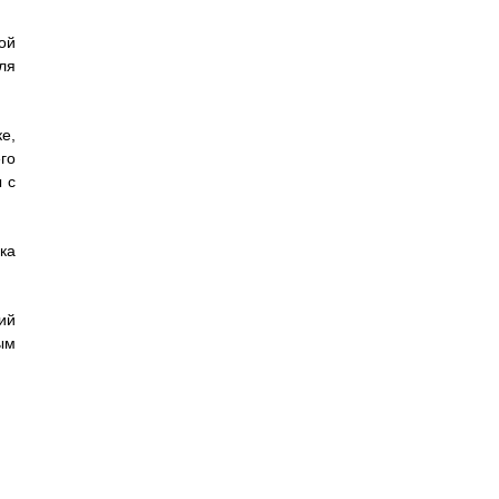
ой
ля
е,
го
 с
ка
ий
ым