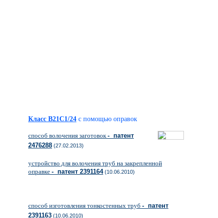
Класс B21C1/24
с помощью оправок
способ волочения заготовок
- патент
2476288
(27.02.2013)
устройство для волочения труб на закрепленной
оправке
- патент 2391164
(10.06.2010)
способ изготовления тонкостенных труб
- патент
2391163
(10.06.2010)