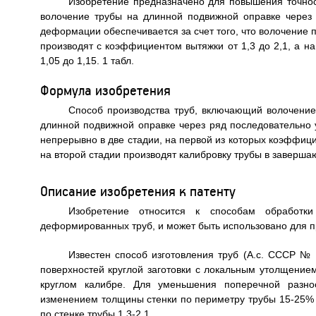
Изобретение предназначено для повышения точнос
волочение трубы на длинной подвижной оправке через
деформации обеспечивается за счет того, что волочение 
производят с коэффициентом вытяжки от 1,3 до 2,1, а н
1,05 до 1,15. 1 табл.
Формула изобретения
Способ производства труб, включающий волочение
длинной подвижной оправке через ряд последовательно 
непрерывно в две стадии, на первой из которых коэффицие
на второй стадии производят калибровку трубы в заверша
Описание изобретения к патенту
Изобретение относится к способам обработки
деформированных труб, и может быть использовано для п
Известен способ изготовления труб (А.с. СССР 
поверхностей круглой заготовки с локальным утолщение
круглом калибре. Для уменьшения поперечной разно
изменением толщины стенки по периметру трубы 15-25%
по стенке трубы 1,3-2,1.