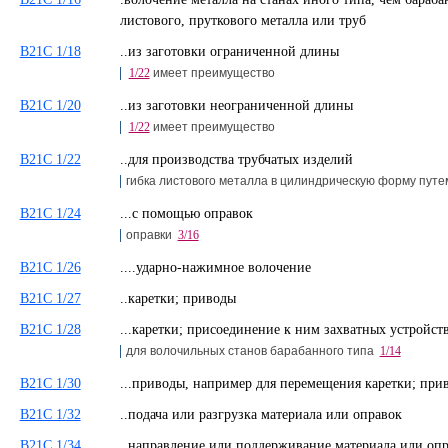
листового, пруткового металла или труб
B21C 1/18
..из заготовки ограниченной длины
1/22
имеет преимущество
B21C 1/20
..из заготовки неограниченной длины
1/22
имеет преимущество
B21C 1/22
..для производства трубчатых изделий
гибка листового металла в цилиндрическую форму пут
B21C 1/24
...с помощью оправок
оправки
3/16
B21C 1/26
....ударно-нажимное волочение
B21C 1/27
..каретки; приводы
B21C 1/28
...каретки; присоединение к ним захватных устройств
для волочильных станов барабанного типа
1/14
B21C 1/30
...приводы, например для перемещения каретки; п
B21C 1/32
..подача или разгрузка материала или оправок
B21C 1/34
..направление или поддерживание материала или о