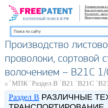
Терминология и 
Как получить па
Роспатент - мет
Международная 
В РФ
ПАТЕНТНЫЙ ПОИСК
Производство листово
проволоки, сортовой с
волочением – B21C 1/
МПК
Раздел B
B21
B21C
B2
РАЗЛИЧНЫЕ ТЕ
Раздел B
ТРАНСПОРТИРОВАНИЕ