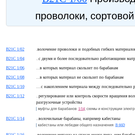
проволоки, сортовой
B21C 1/02
.волочение проволоки и подобных гибких материало
B21C 1/04
..с двумя и более последовательно работающими м
B21C 1/06
...в которых материал скользит по барабанам
B21C 1/08
...в которых материал не скользит по барабанам
B21C 1/10
....с накоплением материала между последователь
B21C 1/12
..регулирование или контроль скорости вращения во
разгрузочные устройства
муфты для барабанов
1/14
; схемы и конструкции элект
B21C 1/14
..волочильные барабаны, например кабестаны
кабестаны или лебедки общего назначения
B 66D
B21C 1/16
.волочение металла на станах иного типа, чем бара