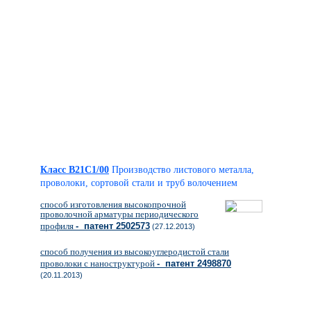
Класс B21C1/00
Производство листового металла,
проволоки, сортовой стали и труб волочением
способ изготовления высокопрочной
проволочной арматуры периодического
профиля
- патент 2502573
(27.12.2013)
способ получения из высокоуглеродистой стали
проволоки с наноструктурой
- патент 2498870
(20.11.2013)