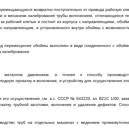
 перемещающуюся возвратно-поступательно от привода рабочую кле
вки и механизм калибрования трубы волочением, отличающееся те
за рабочей клетью и состоит из корпуса с направляющими, обойм
о направляющим, и установленного внутри обоймы с возможност
ивод перемещения обоймы выполнен в виде соединенного с обойм
а калибрования.
и металлов давлением, а точнее к способу производст
одную прокатку и волочение, и устройству для осуществления это
я его осуществления, см. а.с. СССР № 643220, кл. B21C 1/00, заяв
рокатку трубной заготовки, волочение и удаление дефектов. Спос
зводство труб на отдельных машинах с ведением промежуточно