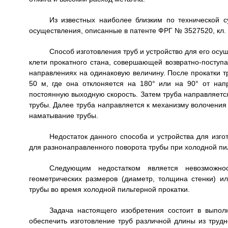
Из известных наиболее близким по технической с
осуществления, описанные в патенте ФРГ № 3527520, кл. B21
Способ изготовления труб и устройство для его осу
клети прокатного стана, совершающей возвратно-поступа
направлениях на одинаковую величину. После прокатки т
50 м, где она отклоняется на 180° или на 90° от нап
постоянную выходную скорость. Затем труба направляется
трубы. Далее труба направляется к механизму волочени
наматывание трубы.
Недостаток данного способа и устройства для изго
для разнонаправленного поворота трубы при холодной пил
Следующим недостатком является невозможност
геометрических размеров (диаметр, толщина стенки) и
трубы во время холодной пильгерной прокатки.
Задача настоящего изобретения состоит в выпол
обеспечить изготовление труб различной длины из тру