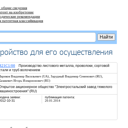
 общие сведения
атент на изобретение
тодические рекомендации
 патентная классификация
тройство для его осуществления
B21C1/00
Производство листового металла, проволоки, сортовой
стали и труб волочением
,
,
Лариков Владимир Васильевич (UA)
Зарудный Владимир Семенович (RU)
Казакевич Игорь Илларионович (RU)
Открытое акционерное общество "Электростальский завод тяжелого
машиностроения" (RU)
подача заявки:
публикация патента:
2012-10-31
20.01.2014