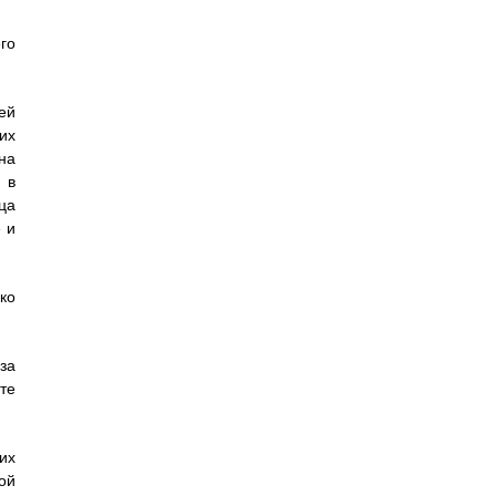
го
ей
их
на
 в
ца
 и
ко
за
те
их
ой