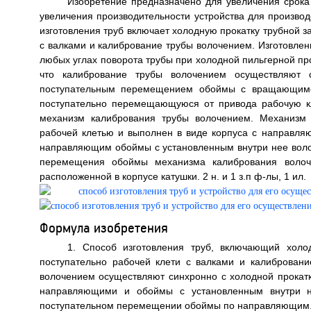
Изобретение предназначено для увеличения срока
увеличения производительности устройства для произво
изготовления труб включает холодную прокатку трубной 
с валками и калибрование трубы волочением. Изготовле
любых углах поворота трубы при холодной пильгерной прок
что калибрование трубы волочением осуществляют с
поступательным перемещением обоймы с вращающимся 
поступательно перемещающуюся от привода рабочую кл
механизм калибрования трубы волочением. Механизм 
рабочей клетью и выполнен в виде корпуса с направл
направляющим обоймы с установленным внутри нее вол
перемещения обоймы механизма калибрования волоч
расположенной в корпусе катушки. 2 н. и 1 з.п ф-лы, 1 ил.
Формула изобретения
1. Способ изготовления труб, включающий холо
поступательно рабочей клети с валками и калиброван
волочением осуществляют синхронно с холодной прокатк
направляющими и обоймы с установленным внутри н
поступательном перемещении обоймы по направляющим