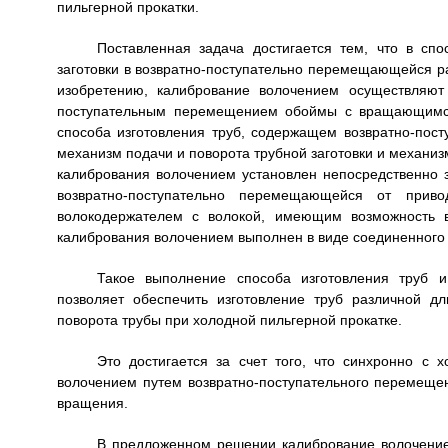
пильгерной прокатки.
Поставленная задача достигается тем, что в сп
заготовки в возвратно-поступательно перемещающейся ра
изобретению, калибрование волочением осуществляют 
поступательным перемещением обоймы с вращающимся 
способа изготовления труб, содержащем возвратно-пос
механизм подачи и поворота трубной заготовки и механи
калибрования волочением установлен непосредственно 
возвратно-поступательно перемещающейся от при
волокодержателем с волокой, имеющим возможность 
калибрования волочением выполнен в виде соединенного 
Такое выполнение способа изготовления труб и
позволяет обеспечить изготовление труб различной 
поворота трубы при холодной пильгерной прокатке.
Это достигается за счет того, что синхронно с 
волочением путем возвратно-поступательного перемещ
вращения.
В предложенном решении калибрование волочением