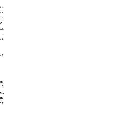
ми
ый
 и
о-
да
на
ме
ия
ем
 2
ед
ом
ся