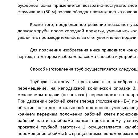
буферной зоны применяется возвратно-поступательно
скручивания (50 м) волока обладает возможностью соверш
Кроме того, предложенное решение позволяет увел
допусков трубы после холодной прокатки, уменьшить кол
увеличить производительность за счет увеличения подачи.
Для пояснения изобретения ниже приводится конк
чертеж, на котором изображена схема способа и устройств
Способ изготовления труб осуществляется следующ
Трубную заготовку 1 прокатывают в калибрах в
перемещение, на неподвижной конической оправке 3.
механизмом подачи (не показан) перемещается в напра
При движении рабочей клети вперед (положение «В») про
обжатие по стенке в кольцевой постепенно уменьшающе
крайнем переднем положении рабочей клети происходи
рабочей клети калибрами валков прокатанному участ
прокаткой трубной заготовки 1 осуществляется калиб
перемещения обоймы 5 с вращающимся волокодержателем