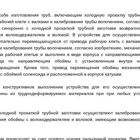
особе изготовления труб, включающем холодную прокатку трубн
бочей клети с валками и калибрование трубы волочением, соглас
синхронно с холодной прокаткой трубной заготовки возвратно
волокодержателем и волокой. В устройстве для осуществлен
тупательно перемещающуюся от привода рабочую клеть с валкам
зм калибрования трубы волочением, согласно изобретению, механи
за рабочей клетью и выполнен в виде корпуса с направляющими
вода по направляющим обоймы с установленным внутри н
вращения. Кроме того, привод перемещения обоймы механиз
с обоймой соленоида и расположенной в корпусе катушки.
 конструктивное выполнение устройства для его осуществлен
длины из труднодеформируемох материалов при при любых угл
холодной прокаткой трубной заготовки осуществляют калиброван
ения обоймы с волокодержателем и волокой, имеющим возможнос
 происходит за счет осевого усилия пильгерной прокатки. Вмес