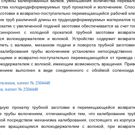
 службы калиброванных валков, уменьшения количества перевало
дства холоднодеформируемых труб прокаткой и волочением. Спос
заготовки в возвратно-поступательно перемещающейся рабочей кле
ние труб различной длины из труднодеформируемых материалов п
атке с увеличенной подачей заготовки обеспечивается за счет тог
инхронно с холодной прокаткой трубной заготовки возвратн
волокодержателем и волокой. Устройство содержит возвратн
еть с валками, механизм подачи и поворота трубной заготовки
калибрования трубы волочением установлен непосредственно 
яющими и возвратно-поступательно перемещающейся от привода 
окодержателем с волокой, имеющим возможность вращения. Прив
ением выполнен в виде соединенного с обоймой соленоида
дную прокатку трубной заготовки в перемещающейся возвратн
ие трубы волочением, отличающийся тем, что калибрование тру
ой посредством механизма калибрования, состоящего из корпуса
ее вращающимся волокодержателем с волокой, при возвратн
.