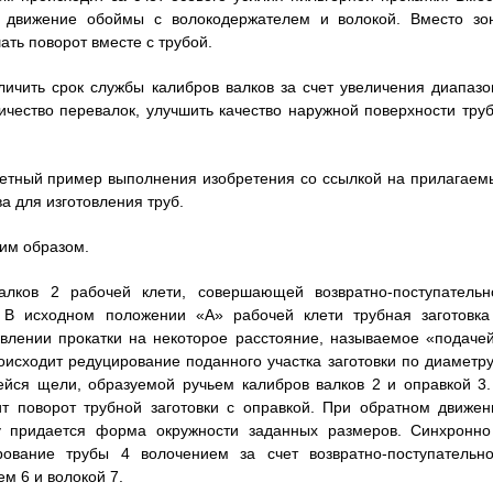
е движение обоймы с волокодержателем и волокой. Вместо зо
ать поворот вместе с трубой.
ичить срок службы калибров валков за счет увеличения диапазо
ичество перевалок, улучшить качество наружной поверхности труб
ретный пример выполнения изобретения со ссылкой на прилагаем
а для изготовления труб.
им образом.
алков 2 рабочей клети, совершающей возвратно-поступательн
 В исходном положении «А» рабочей клети трубная заготовка
влении прокатки на некоторое расстояние, называемое «подачей
исходит редуцирование поданного участка заготовки по диаметру
йся щели, образуемой ручьем калибров валков 2 и оправкой 3.
т поворот трубной заготовки с оправкой. При обратном движен
ку придается форма окружности заданных размеров. Синхронно
рование трубы 4 волочением за счет возвратно-поступательно
 6 и волокой 7.