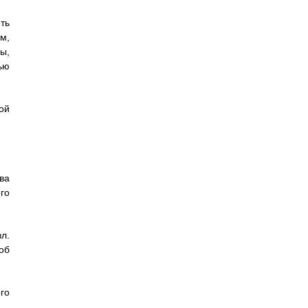
ть
м,
ы,
ью
ой
ва
го
л.
об
го