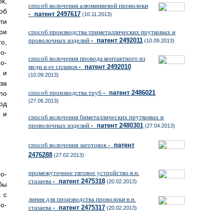
к,
способ волочения алюминиевой проволоки
об
- патент 2497617
(10.11.2013)
ти
ри
способ производства триметаллических прутковых и
проволочных изделий
- патент 2492011
(10.09.2013)
о,
о-
способ волочения провода контактного из
о-
меди и ее сплавов
- патент 2492010
 и
(10.09.2013)
за
способ производства труб
- патент 2486021
по
(27.06.2013)
од
 и
способ волочения биметаллических прутковых и
проволочных изделий
- патент 2480301
(27.04.2013)
способ волочения заготовок
- патент
2476288
(27.02.2013)
промежуточное тяговое устройство в.н.
о-
стазаева
- патент 2475318
(20.02.2013)
бы
 с
линия для производства проволоки в.н.
о-
стазаева
- патент 2475317
(20.02.2013)