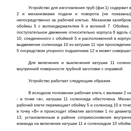
Устройство для изготовления труб (фиг.1) содержи
2 и механизмами подачи и поворота (не показаны)
непосредственно за рабочей клетью. Механизм калибро
обоймы 5 с волокодержателем 6 и волокой 7. Обойма 
поступательное движение относительно корпуса 8 вдоль 
10, соединенного с обоймой 5 и расположенной в корпус
выдвижение соленоида 10 из катушки 11 при прохождении 
5 посредством упорного подшипника 12 и может совершат
Для включения и выключения катушки 11 солено
внутренней поверхности трубной заготовки с оправкой.
Устройство работает следующим образом.
В исходном положении рабочая клеть с валками 2 н
- в точке «в», катушка 11 соленоида обесточена. Меха
рабочей клети перемещает обойму 5 и соленоид 10 в точк
в точку «В» и происходит обжатие заготовки 1 по диамет
13, установленным в районе соприкосновения внутренн
команда на включение катушки 11 и соленоидом 10 обойма