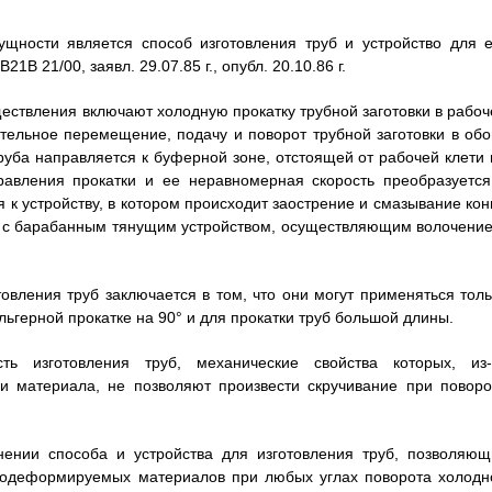
ущности является способ изготовления труб и устройство для е
B 21/00, заявл. 29.07.85 г., опубл. 20.10.86 г.
ществления включают холодную прокатку трубной заготовки в рабоч
тельное перемещение, подачу и поворот трубной заготовки в обо
руба направляется к буферной зоне, отстоящей от рабочей клети 
равления прокатки и ее неравномерная скорость преобразуется
 к устройству, в котором происходит заострение и смазывание кон
я с барабанным тянущим устройством, осуществляющим волочение
товления труб заключается в том, что они могут применяться толь
ьгерной прокатке на 90° и для прокатки труб большой длины.
ь изготовления труб, механические свойства которых, из-
ли материала, не позволяют произвести скручивание при поворо
нении способа и устройства для изготовления труб, позволяющ
днодеформируемых материалов при любых углах поворота холодн