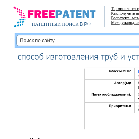
Терминология и
Как получить п
Роспатент - ме
Международная
В РФ
ПАТЕНТНЫЙ ПОИСК
способ изготовления труб и ус
Классы МПК:
Автор(ы):
Патентообладатель(и):
Приоритеты: