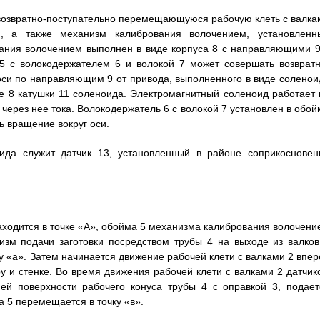
т возвратно-поступательно перемещающуюся рабочую клеть с валка
, а также механизм калибрования волочением, установленн
вания волочением выполнен в виде корпуса 8 с направляющими 9
5 с волокодержателем 6 и волокой 7 может совершать возвратн
оси по направляющим 9 от привода, выполненного в виде соленои
е 8 катушки 11 соленоида. Электромагнитный соленоид работает 
через нее тока. Волокодержатель 6 с волокой 7 установлен в обой
ь вращение вокруг оси.
ида служит датчик 13, установленный в районе соприкосновен
аходится в точке «А», обойма 5 механизма калибрования волочени
низм подачи заготовки посредством трубы 4 на выходе из валков
у «а». Затем начинается движение рабочей клети с валками 2 впер
ру и стенке. Во время движения рабочей клети с валками 2 датчик
ей поверхности рабочего конуса трубы 4 с оправкой 3, подает
 5 перемещается в точку «в».