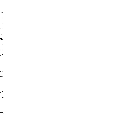
ой
но
 -
ия
и,
зм
 и
ее
ма
ия
ах
ие
ть
то