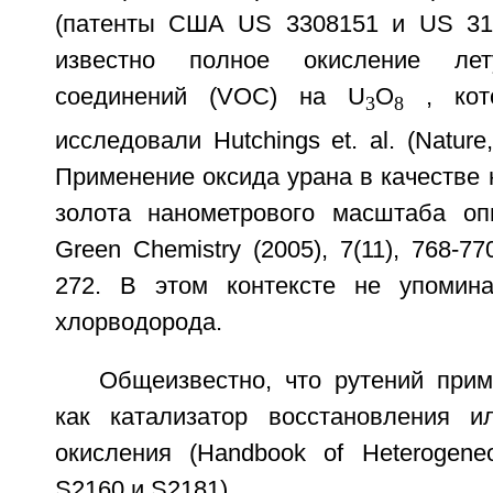
(патенты США US 3308151 и US 319
известно полное окисление лету
соединений (VOC) на U
O
, кото
3
8
исследовали Hutchings et. al. (Nature,
Применение оксида урана в качестве 
золота нанометрового масштаба оп
Green Chemistry (2005), 7(11), 768-77
272. В этом контексте не упомина
хлорводорода.
Общеизвестно, что рутений прим
как катализатор восстановления и
окисления (Handbook of Heterogeneo
S2160 и S2181).