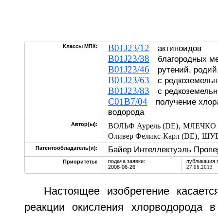
B01J23/12
Классы МПК:
актиноидов
B01J23/38
благородных ме
B01J23/46
рутений, родий,
B01J23/63
с редкоземельн
B01J23/83
с редкоземельн
C01B7/04
получение хлора
водорода
,
Автор(ы):
ВОЛЬФ Аурель (DE)
МЛЕЧКО Л
,
Оливер Феликс-Карл (DE)
ШУБ
Байер Интеллектуэль Пропе
Патентообладатель(и):
подача заявки:
публикация 
Приоритеты:
2008-06-26
27.06.2013
Настоящее изобретение касаетс
реакции окисления хлорводорода в