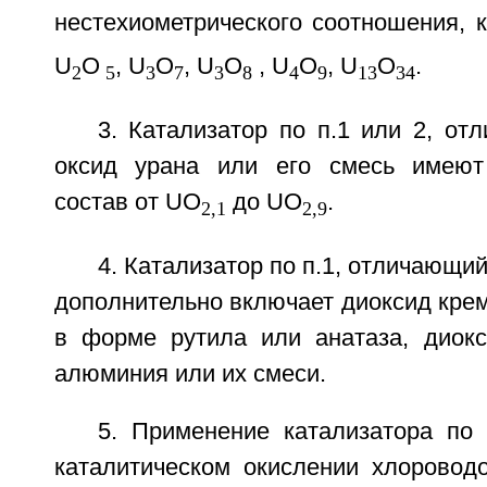
нестехиометрического соотношения, к
U
O
, U
O
, U
O
, U
O
, U
O
.
2
5
3
7
3
8
4
9
13
34
3. Катализатор по п.1 или 2, от
оксид урана или его смесь имеют 
состав от UO
до UO
.
2,1
2,9
4. Катализатор по п.1, отличающий
дополнительно включает диоксид крем
в форме рутила или анатаза, диокс
алюминия или их смеси.
5. Применение катализатора по 
каталитическом окислении хлоровод