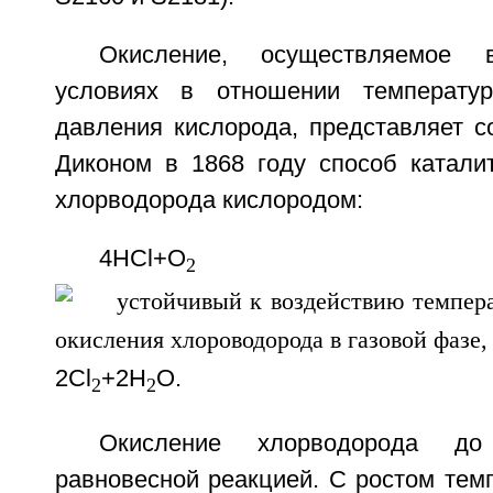
Окисление, осуществляемое
условиях в отношении температу
давления кислорода, представляет с
Диконом в 1868 году способ каталит
хлорводорода кислородом:
4HCl+O
2
2Cl
+2H
O.
2
2
Окисление хлорводорода до
равновесной реакцией. С ростом тем