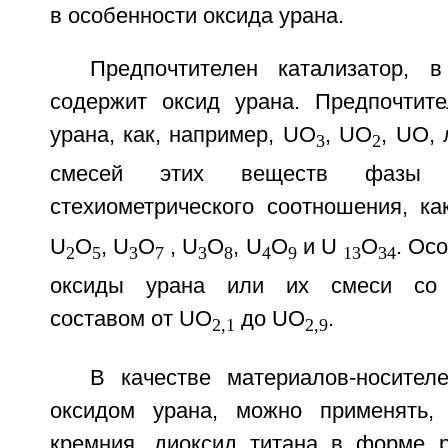
в особенности оксида урана.
Предпочтителен катализатор, 
содержит оксид урана. Предпочтит
урана, как, например, UO
, UO
, UO,
3
2
смесей этих веществ фазы б
стехиометрического соотношения, ка
U
O
, U
O
, U
O
, U
O
и U
O
. Ос
2
5
3
7
3
8
4
9
13
34
оксиды урана или их смеси со с
составом от UO
до UO
.
2,1
2,9
В качестве материалов-носител
оксидом урана, можно применять, 
кремния, диоксид титана в форме р