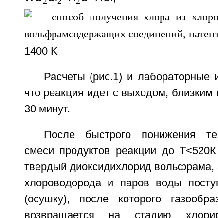
2
2
2
1400 K
Расчеты (рис.1) и лабораторные 
что реакция идет с выходом, близким 
30 минут.
После быстрого понижения те
смеси продуктов реакции до Т<520К
твердый диоксидихлорид вольфрама, 
хлороводорода и паров воды посту
(осушку), после которого газообр
возвращается на стадию хлорир