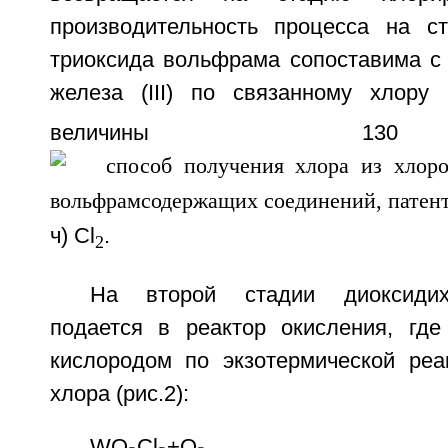
производительность процесса на с
триоксида вольфрама сопоставима с 
железа (III) по связанному хлору
величины 13
ч) Cl
.
2
На второй стадии диоксиди
подается в реактор окисления, где
кислородом по экзотермической ре
хлора (рис.2):
WO
Cl
+O