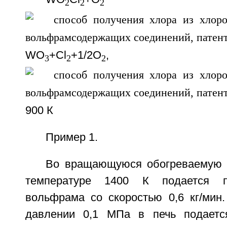
2
2
2
WO
+Cl
+1/2O
,
3
2
2
900 К
Пример 1.
Во вращающуюся обогреваемую 
температуре 1400 К подается п
вольфрама со скоростью 0,6 кг/мин.
давлении 0,1 МПа в печь подаетс