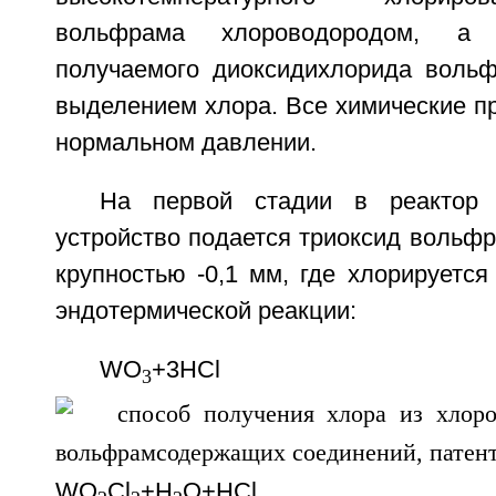
вольфрама хлороводородом, а 
получаемого диоксидихлорида воль
выделением хлора. Все химические п
нормальном давлении.
На первой стадии в реактор 
устройство подается триоксид вольф
крупностью -0,1 мм, где хлорируетс
эндотермической реакции:
WO
+3HCl
3
WO
Cl
+H
O+HC