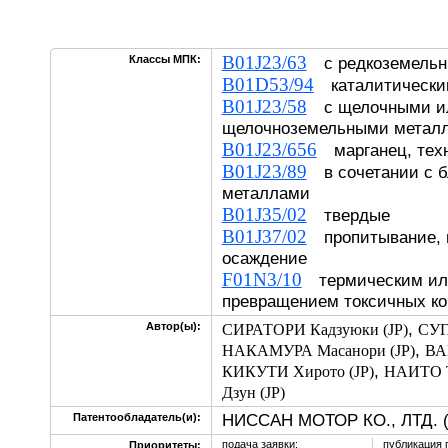
B01J23/63
Классы МПК:
с редкоземельн
B01D53/94
каталитически
B01J23/58
с щелочными и
щелочноземельными метал
B01J23/656
марганец, техн
B01J23/89
в сочетании с б
металлами
B01J35/02
твердые
B01J37/02
пропитывание, 
осаждение
F01N3/10
термическим или
превращением токсичных ко
,
Автор(ы):
СИРАТОРИ Кадзуюки (JP)
СУГ
,
НАКАМУРА Масанори (JP)
ВА
,
КИКУТИ Хирото (JP)
НАИТО Т
Дзун (JP)
НИССАН МОТОР КО., ЛТД. (
Патентообладатель(и):
подача заявки:
публикация 
Приоритеты: