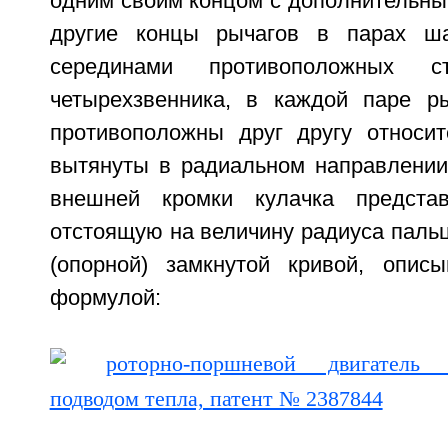
одним своим концом с дополнительны
другие концы рычагов в парах ш
серединами противоположных с
четырехзвенника, в каждой паре р
противоположны друг другу относи
вытянуты в радиальном направлении
внешней кромки кулачка представл
отстоящую на величину радиуса пальц
(опорной) замкнутой кривой, опис
формулой: