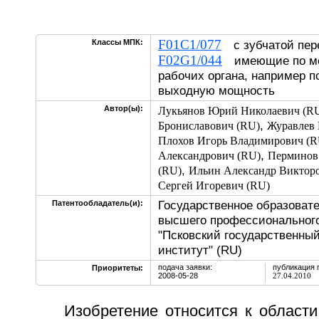
F01C1/077
Классы МПК:
с зубчатой пер
F02G1/044
имеющие по ме
рабочих органа, например 
выходную мощность
Автор(ы):
Лукьянов Юрий Николаевич (R
,
Брониславович (RU)
Журавлев
Плохов Игорь Владимирович (R
,
Александрович (RU)
Перминов
,
(RU)
Ильин Александр Виктор
Сергей Игоревич (RU)
Государственное образоват
Патентообладатель(и):
высшего профессионального
"Псковский государственны
институт" (RU)
подача заявки:
публикация 
Приоритеты:
2008-05-28
27.04.2010
Изобретение относится к области