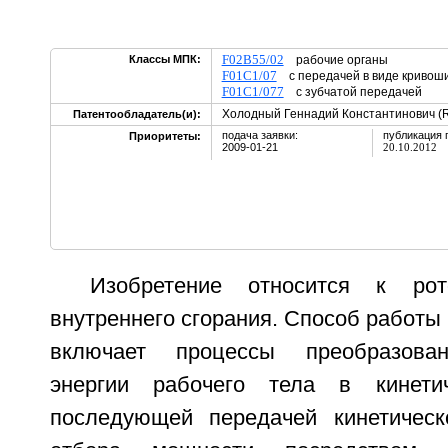
F02B55/02
Классы МПК:
рабочие органы
F01C1/07
с передачей в виде кривош
F01C1/077
с зубчатой передачей
Холодный Геннадий Константинович (
Патентообладатель(и):
подача заявки:
публикация 
Приоритеты:
2009-01-21
20.10.2012
Изобретение относится к рот
внутреннего сгорания. Способ работы 
включает процессы преобразован
энергии рабочего тела в кинети
последующей передачей кинетическ