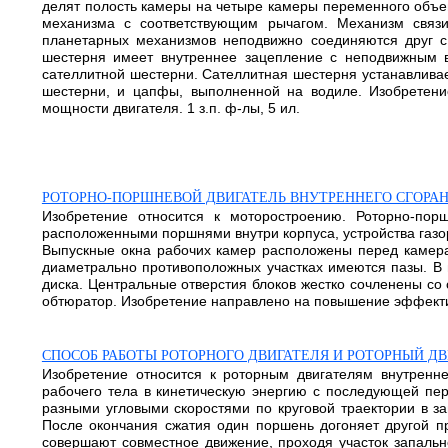
делят полость камеры на четыре камеры переменного объе
механизма с соответствующим рычагом. Механизм связ
планетарных механизмов неподвижно соединяются друг с
шестерня имеет внутреннее зацепление с неподвижным в
сателлитной шестерни. Сателлитная шестерня устанавливае
шестерни, и цапфы, выполненной на водиле. Изобретени
мощности двигателя. 1 з.п. ф-лы, 5 ил.
РОТОРНО-ПОРШНЕВОЙ ДВИГАТЕЛЬ ВНУТРЕННЕГО СГОРА
Изобретение относится к моторостроению. Роторно-пор
расположенными поршнями внутри корпуса, устройства газо
Выпускные окна рабочих камер расположены перед камера
диаметрально противоположных участках имеются пазы. В
диска. Центральные отверстия блоков жестко сочленены со
обтюратор. Изобретение направлено на повышение эффектив
СПОСОБ РАБОТЫ РОТОРНОГО ДВИГАТЕЛЯ И РОТОРНЫЙ Д
Изобретение относится к роторным двигателям внутренне
рабочего тела в кинетическую энергию с последующей пе
разными угловыми скоростями по круговой траектории в за
После окончания сжатия один поршень догоняет другой пр
совершают совместное движение, проходя участок запальн