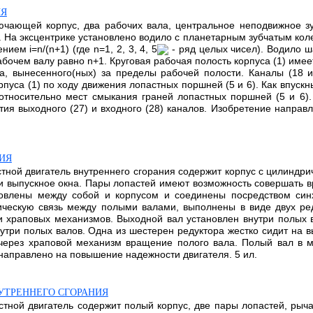
ИЯ
чающей корпус, два рабочих вала, центральное неподвижное зу
На эксцентрике установлено водило с планетарным зубчатым кол
м i=n/(n+1) (где n=1, 2, 3, 4, 5
- ряд целых чисел). Водило 
очем валу равно n+1. Круговая рабочая полость корпуса (1) имеет
а, вынесенного(ных) за пределы рабочей полости. Каналы (18 
уса (1) по ходу движения лопастных поршней (5 и 6). Как впускны
относительно мест смыкания граней лопастных поршней (5 и 6)
ия выходного (27) и входного (28) каналов. Изобретение напра
ИЯ
стной двигатель внутреннего сгорания содержит корпус с цилиндр
 и выпускное окна. Пары лопастей имеют возможность совершать 
новлены между собой и корпусом и соединены посредством син
ескую связь между полыми валами, выполнены в виде двух ред
и храповых механизмов. Выходной вал установлен внутри полых 
три полых валов. Одна из шестерен редуктора жестко сидит на 
 через храповой механизм вращение полого вала. Полый вал в 
аправлено на повышение надежности двигателя. 5 ил.
УТРЕННЕГО СГОРАНИЯ
стной двигатель содержит полый корпус, две пары лопастей, рыч