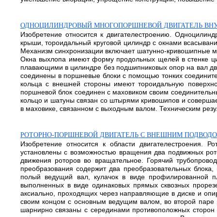
ОДНОЦИЛИНДРОВЫЙ МНОГОПОРШНЕВОЙ ДВИГАТЕЛЬ ВНУТ
Изобретение относится к двигателестроению. Одноцилинд
крыши, тороидальный круговой цилиндр с окнами всасывани
Механизм синхронизации включает шатунно-кривошипные ме
Окна выхлопа имеют форму продольных щелей в стенке ц
плавающими в цилиндре без подшипниковых опор на вал дви
соединены в поршневые блоки с помощью тонких соедините
кольца с внешней стороны имеют тороидальную поверхно
поршневой блок соединен с маховиком своим соединительн
кольцо и шатуны связан со штырями кривошипов и совершае
в маховике, связанном с выходным валом. Техническим резу
РОТОРНО-ПОРШНЕВОЙ ДВИГАТЕЛЬ С ВНЕШНИМ ПОДВОД
Изобретение относится к области двигателестроения. Ро
установлены с возможностью вращения два подвижных рото
движения роторов во вращательное. Горячий трубопровод
преобразования содержит два преобразовательных блока, 
полый ведущий вал, кулачок в виде профилированной п
выполненных в виде одинаковых прямых сквозных прорез
аксиально, проходящих через направляющие в диске и опи
своим концом с основным ведущим валом, во второй паре 
шарнирно связаны с серединами противоположных сторон ш