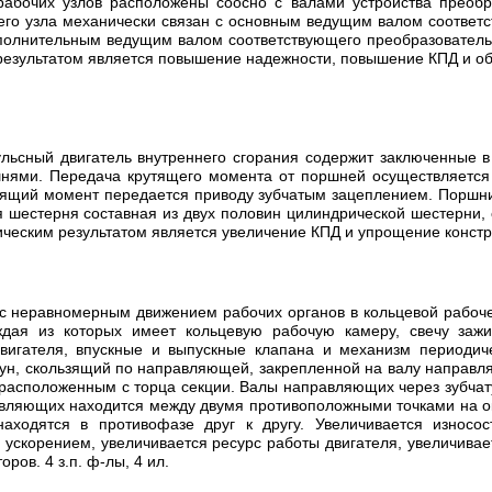
абочих узлов расположены соосно с валами устройства преобр
его узла механически связан с основным ведущим валом соответс
дополнительным ведущим валом соответствующего преобразователь
 результатом является повышение надежности, повышение КПД и о
ульсный двигатель внутреннего сгорания содержит заключенные
нями. Передача крутящего момента от поршней осуществляется
тящий момент передается приводу зубчатым зацеплением. Поршн
 шестерня составная из двух половин цилиндрической шестерни, 
ческим результатом является увеличение КПД и упрощение констру
я с неравномерным движением рабочих органов в кольцевой рабоч
аждая из которых имеет кольцевую рабочую камеру, свечу заж
игателя, впускные и выпускные клапана и механизм периодиче
зун, скользящий по направляющей, закрепленной на валу направл
м, расположенным с торца секции. Валы направляющих через зубч
вляющих находится между двумя противоположными точками на о
аходятся в противофазе друг к другу. Увеличивается износос
скорением, увеличивается ресурс работы двигателя, увеличивае
ров. 4 з.п. ф-лы, 4 ил.