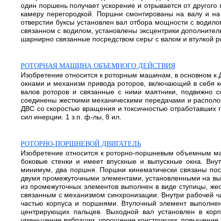
один поршень получает ускорение и отрывается от другого 
камеру перегородкой. Поршни смонтированы на валу и на 
отверстии буксы установлен вал отбора мощности с водило
связанном с водилом, установлены эксцентрики дополнител
шарнирно связанные посредством серьг с валом и втулкой ро
РОТОРНАЯ МАШИНА ОБЪЕМНОГО ДЕЙСТВИЯ
Изобретение относится к роторным машинам, в основном к 
окнами и механизм привода роторов, включающий в себя к
валов роторов и связанные с ними маятники, подвижно 
соединены жесткими механическими передачами и располож
ДВС со скоростью вращения и токсичностью отработавших 
сил инерции. 1 з.п. ф-лы, 8 ил.
РОТОРНО-ПОРШНЕВОЙ ДВИГАТЕЛЬ
Изобретение относится к роторно-поршневым объемным маш
боковые стенки и имеет впускные и выпускные окна. Вну
минимум, два поршня. Поршни кинематически связаны пос
двумя промежуточными элементами, установленными на вых
из промежуточных элементов выполнен в виде ступицы, же
связанным с механизмом синхронизации. Внутри рабочей ч
частью корпуса и поршнями. Втулочный элемент выполнен 
центрирующих пальцев. Выходной вал установлен в корп
уменьшение вибрации, упрощение конструкции, повышение те