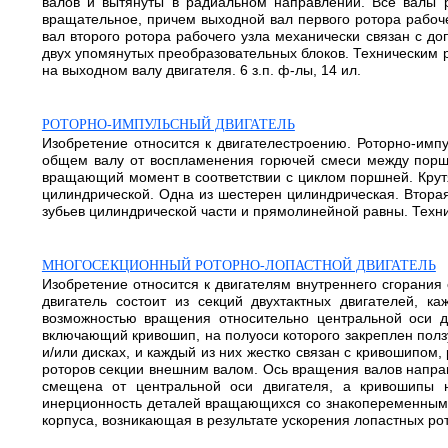
валов и вытянуты в радиальном направлении. Все валы р
вращательное, причем выходной вал первого ротора рабоч
вал второго ротора рабочего узла механически связан с 
двух упомянутых преобразовательных блоков. Техническим
на выходном валу двигателя. 6 з.п. ф-лы, 14 ил.
РОТОРНО-ИМПУЛЬСНЫЙ ДВИГАТЕЛЬ
Изобретение относится к двигателестроению. Роторно-имп
общем валу от воспламенения горючей смеси между порш
вращающий момент в соответствии с циклом поршней. Кру
цилиндрической. Одна из шестерен цилиндрическая. Вторая
зубьев цилиндрической части и прямолинейной равны. Техни
МНОГОСЕКЦИОННЫЙ РОТОРНО-ЛОПАСТНОЙ ДВИГАТЕЛЬ
Изобретение относится к двигателям внутреннего сгорани
двигатель состоит из секций двухтактных двигателей, к
возможностью вращения относительно центральной оси дв
включающий кривошип, на полуоси которого закреплен пол
и/или дисках, и каждый из них жестко связан с кривошипо
роторов секции внешним валом. Ось вращения валов напра
смещена от центральной оси двигателя, а кривошипы н
инерционность деталей вращающихся со знакопеременным у
корпуса, возникающая в результате ускорения лопастных рото