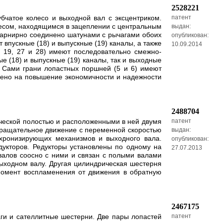
2528221
бчатое колесо и выходной вал с эксцентриком.
патент
есом, находящимся в зацеплении с центральным
выдан:
шарнирно соединено шатунами с рычагами обоих
опубликован:
 впускные (18) и выпускные (19) каналы, а также
10.09.2014
и 19, 27 и 28) имеют последовательно смежно-
е (18) и выпускные (19) каналы, так и выходные
. Сами грани лопастных поршней (5 и 6) имеют
влено на повышение экономичности и надежности
2488704
ической полостью и расположенными в ней двумя
патент
вращательное движение с переменной скоростью
выдан:
хронизирующих механизмов и выходного вала.
опубликован:
укторов. Редукторы установлены по одному на
27.07.2013
валов соосно с ними и связан с полыми валами
выходном валу. Другая цилиндрическая шестерня
момент воспламенения от движения в обратную
2467175
аги и сателлитные шестерни. Две пары лопастей
патент