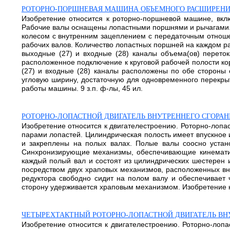
РОТОРНО-ПОРШНЕВАЯ МАШИНА ОБЪЕМНОГО РАСШИРЕН
Изобретение относится к роторно-поршневой машине, вклю
Рабочие валы оснащены лопастными поршнями и рычагами. 
колесом с внутренним зацеплением с передаточным отношение
рабочих валов. Количество лопастных поршней на каждом раб
выходные (27) и входные (28) каналы объема(ов) переток
расположенное подключение к круговой рабочей полости корп
(27) и входные (28) каналы расположены по обе стороны 
угловую ширину, достаточную для одновременного перекрыт
работы машины. 9 з.п. ф-лы, 45 ил.
РОТОРНО-ЛОПАСТНОЙ ДВИГАТЕЛЬ ВНУТРЕННЕГО СГОРАН
Изобретение относится к двигателестроению. Роторно-лопа
парами лопастей. Цилиндрическая полость имеет впускное
и закреплены на полых валах. Полые валы соосно уста
Синхронизирующие механизмы, обеспечивающие кинематич
каждый полый вал и состоят из цилиндрических шестерен 
посредством двух храповых механизмов, расположенных вну
редуктора свободно сидит на полом валу и обеспечивает
сторону удерживается храповым механизмом. Изобретение н
ЧЕТЫРЕХТАКТНЫЙ РОТОРНО-ЛОПАСТНОЙ ДВИГАТЕЛЬ ВН
Изобретение относится к двигателестроению. Роторно-лопа