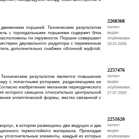
2268368
м движением поршней. Техническим результатом
патент
атель с тороидальными поршнями содержит блок
выдан:
 расположены по окружности. Поршни совершают
опубликован:
шестерен двухвального редуктора с переменным
20.01.2006
атель дополнительно снабжен обгонной муфтой,
2257476
 Техническим результатом является повышение
патент
амеру с лопастными роторами, разделяющими ее
выдан:
 Согласно изобретению механизм периодического
опубликован:
ия которого смещена относительно центральной
27.07.2005
пления эллиптической формы, жестко связанной с
2251620
корпус, в котором размещены два ведущих и два
патент
ционного термостойкого материала. Прокладки
выдан:
ны уплотнительные элементы, каждый из которых
опубликован: