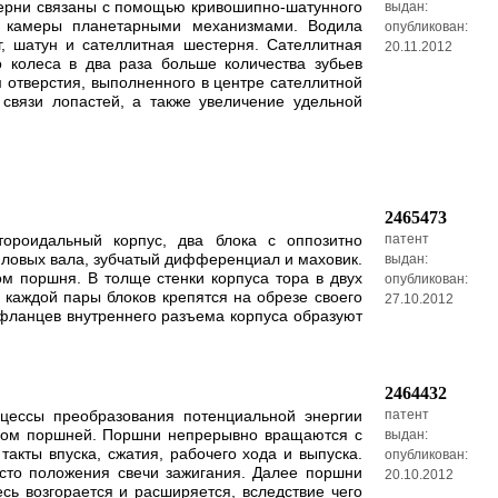
терни связаны с помощью кривошипно-шатунного
выдан:
в камеры планетарными механизмами. Водила
опубликован:
, шатун и сателлитная шестерня. Сателлитная
20.11.2012
 колеса в два раза больше количества зубьев
 отверстия, выполненного в центре сателлитной
вязи лопастей, а также увеличение удельной
2465473
тороидальный корпус, два блока с оппозитно
патент
иловых вала, зубчатый дифференциал и маховик.
выдан:
м поршня. В толще стенки корпуса тора в двух
опубликован:
каждой пары блоков крепятся на обрезе своего
27.10.2012
 фланцев внутреннего разъема корпуса образуют
2464432
оцессы преобразования потенциальной энергии
патент
твом поршней. Поршни непрерывно вращаются с
выдан:
акты впуска, сжатия, рабочего хода и выпуска.
опубликован:
есто положения свечи зажигания. Далее поршни
20.10.2012
ь возгорается и расширяется, вследствие чего