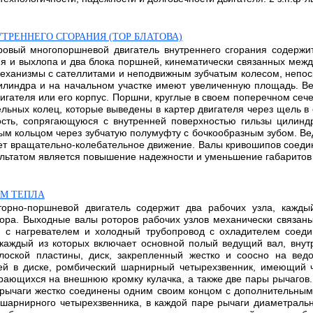
РЕННЕГО СГОРАНИЯ (ТОР БЛАТОВА)
ровый многопоршневой двигатель внутреннего сгорания содержи
я и выхлопа и два блока поршней, кинематически связанных меж
ханизмы с сателлитами и неподвижным зубчатым колесом, непоср
илиндра и на начальном участке имеют увеличенную площадь. 
гателя или его корпус. Поршни, круглые в своем поперечном се
льных колец, которые выведены в картер двигателя через щель в
сть, сопрягающуюся с внутренней поверхностью гильзы цилинд
ым кольцом через зубчатую полумуфту с бочкообразным зубом. Ве
т вращательно-колебательное движение. Валы кривошипов соедин
льтатом является повышение надежности и уменьшение габаритов дв
ОМ ТЕПЛА
торно-поршневой двигатель содержит два рабочих узла, кажды
ра. Выходные валы роторов рабочих узлов механически связаны
 с нагревателем и холодный трубопровод с охладителем соеди
каждый из которых включает основной полый ведущий вал, внут
лоской пластины, диск, закрепленный жестко и соосно на в
ей в диске, ромбический шарнирный четырехзвенник, имеющий 
рающихся на внешнюю кромку кулачка, а также две пары рычагов.
рычаги жестко соединены одним своим концом с дополнительным
арнирного четырехзвенника, в каждой паре рычаги диаметральн