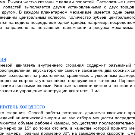
ма. Рычаги жестко связаны с валами лопастей. Сателлитные шес
и лопастей выполняется двумя установленными с двух торцо
 другом. В каждом планетарном механизме имеется один рычаг
нешним центральным колесом. Количество зубьев центрального
тся на водило посредством одной цапфы, например, посредством
е направлено на повышение надежности и ресурса механизма с
НИЯ
шневой двигатель внутреннего сгорания содержит разъемный 
распределения, впуска горючей смеси и зажигания, два соосных с
ми возгорания на расстояниях, сравнимых с удвоенным размеро
 поршнях встроены утопающиеся подпружинные стопоры. Поршни 
 своими силовыми валами. Боковые плоскости дисков и плоскости
ности и упрощение конструкции двигателя. 1 ил.
ВИГАТЕЛЬ ХОЛОДНОГО
го сгорания. Способ работы роторного двигателя включает пр
редачей кинетической энергии на вал отбора мощности посредс
мкнутом объеме рабочей камеры, осуществляя последовательно т
имерно за 15° до точки отсчета, в качестве которой принято м
ой камеры, равный примерно 30°, на замедленной скорости. Смес