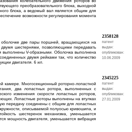
азования колебательного движения роторов во
твующего преобразовательного блока, выходной
ного блока, а ведомый вал является общим для
беспечение возможности регулирования момента
2358128
 в оболочке две пары поршней, вращающихся на
патент
 двумя шестернями, позволяющими передавать
выдан:
и выполнены V-образными. Оболочка выполнена
опубликован:
соединенных двумя рейками так, что количество
10.06.2009
кции двигателя. 6 ил.
2345225
ей камере. Многосекционный роторно-лопастной
патент
игания, два лопастных ротора, выполненных с
выдан:
ского изменения скорости лопастных роторов,
опубликован:
яющих. Лопастные роторы выполнены на втулках
27.01.2009
атую передачу соединены с общим для лопастных
кружности, описываемой полуосью кривошипа, и
тойкость шестеренок механизма, уменьшается
тся мощность двигателя, уменьшается вибрация