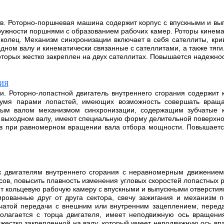
ов. Роторно-поршневая машина содержит корпус с впускными и вы
ружности поршнями с образованием рабочих камер. Роторы кинема
колец. Механизм синхронизации включает в себя сателлиты, кри
ном валу и кинематически связанные с сателлитами, а также тяги.
оторых жестко закреплен на двух сателлитах. Повышается надежно
ИЯ
и. Роторно-лопастной двигатель внутреннего сгорания содержит
вумя парами лопастей, имеющих возможность совершать вращ
ным валом механизмом синхронизации, содержащим зубчатые к
и выходном валу, имеют специальную форму делительной поверхн
ов при равномерном вращении вала отбора мощности. Повышается
 к двигателям внутреннего сгорания с неравномерным движением
сов, повысить плавность изменения угловых скоростей лопастных 
ит кольцевую рабочую камеру с впускными и выпускными отверстия
ованные друг от друга сектора, свечу зажигания и механизм п
бчатой передачи с внешним или внутренним зацеплением, перед
олагается с торца двигателя, имеет неподвижную ось вращени
 жестко закрепленной на валу, который имеет неподвижную ось в