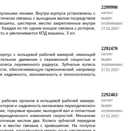
2299990
пускными окнами. Внутри корпуса установлены с
патент
тически связаны с выходным валом посредством
выдан:
вошипы, шестерни, жестко закрепленные внутри
опубликован:
 Каждая из тяг одним концом связана с ротором,
27.05.2007
сть и увеличивается КПД машины. 3 ил.
2292470
 корпус с кольцевой рабочей камерой, имеющей
патент
ательное движение с переменной скоростью и
выдан:
олеса переменного радиуса. Зубчатые колеса
опубликован:
ости, обеспечивающую гармонический, например
27.01.2007
 надежность, экономичность и технологичность
2292463
 рабочих органов в кольцевой рабочей камере.
патент
роторов и надежность механизма периодического
выдан:
ми, торцовые крышки, выходной вал и лопастные
опубликован:
ериодического изменения скоростей. Механизм
27.01.2007
аточным числом два. Колесо зубчатой передачи
я и жестко связана с кривошипом. На полуоси
ращения, находящуюся между осью шестеренки и