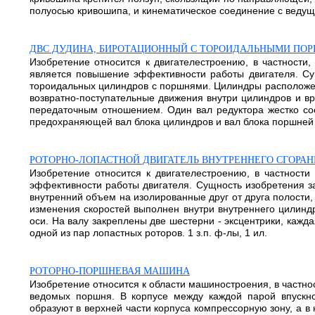
полуосью кривошипа, и кинематическое соединение с ведущим
ДВС ДУДИНА, БИРОТАЦИОННЫЙ С ТОРОИДАЛЬНЫМИ ПО
Изобретение относится к двигателестроению, в частности
является повышение эффективности работы двигателя. Су
тороидальных цилиндров с поршнями. Цилиндры расположен
возвратно-поступательные движения внутри цилиндров и в
передаточным отношением. Один вал редуктора жестко сое
предохраняющей вал блока цилиндров и вал блока поршней о
РОТОРНО-ЛОПАСТНОЙ ДВИГАТЕЛЬ ВНУТРЕННЕГО СГОРАН
Изобретение относится к двигателестроению, в частност
эффективности работы двигателя. Сущность изобретения з
внутренний объем на изолированные друг от друга полости
изменения скоростей выполнен внутри внутреннего цилинд
оси. На валу закреплены две шестерни - эксцентрики, кажд
одной из пар лопастных роторов. 1 з.п. ф-лы, 1 ил.
РОТОРНО-ПОРШНЕВАЯ МАШИНА
Изобретение относится к области машиностроения, в частн
ведомых поршня. В корпусе между каждой парой впускног
образуют в верхней части корпуса компрессорную зону, а 