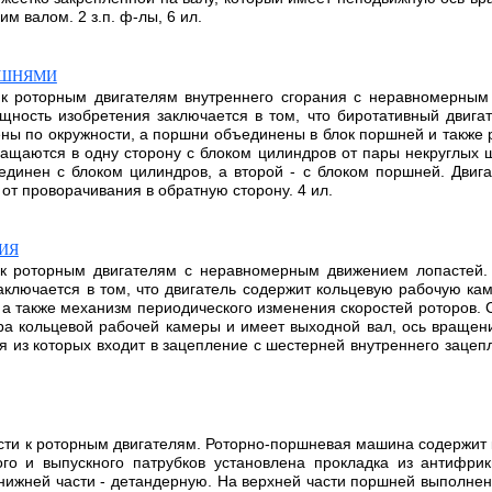
 валом. 2 з.п. ф-лы, 6 ил.
РШНЯМИ
, к роторным двигателям внутреннего сгорания с неравномерны
щность изобретения заключается в том, что биротативный двиг
ы по окружности, а поршни объединены в блок поршней и также
ращаются в одну сторону с блоком цилиндров от пары некруглых 
динен с блоком цилиндров, а второй - с блоком поршней. Двиг
т проворачивания в обратную сторону. 4 ил.
ИЯ
и к роторным двигателям с неравномерным движением лопастей.
аключается в том, что двигатель содержит кольцевую рабочую к
, а также механизм периодического изменения скоростей роторов.
ра кольцевой рабочей камеры и имеет выходной вал, ось вращен
ая из которых входит в зацепление с шестерней внутреннего заце
ости к роторным двигателям. Роторно-поршневая машина содержит 
о и выпускного патрубков установлена прокладка из антифрик
в нижней части - детандерную. На верхней части поршней выполне