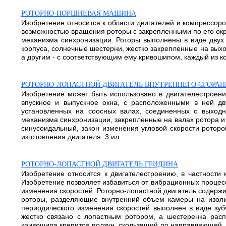
РОТОРНО-ПОРШНЕВАЯ МАШИНА
Изобретение относится к области двигателей и компрессор
возможностью вращения роторы с закрепленными по его ок
механизма синхронизации. Роторы выполнены в виде двух 
корпуса, солнечные шестерни, жестко закрепленные на выход
а другим - с соответствующим ему кривошипом, каждый из к
РОТОРНО-ЛОПАСТНОЙ ДВИГАТЕЛЬ ВНУТРЕННЕГО СГОРАН
Изобретение может быть использовано в двигателестроени
впускное и выпускное окна, с расположенными в ней д
установленных на соосных валах, соединенных с выход
механизма синхронизации, закрепленные на валах ротора 
синусоидальный, закон изменения угловой скорости ротор
изготовления двигателя. 3 ил.
РОТОРНО-ЛОПАСТНОЙ ДВИГАТЕЛЬ ГРИДИНА
Изобретение относится к двигателестроению, в частности
Изобретение позволяет избавиться от вибрационных процес
изменения скоростей. Роторно-лопастной двигатель содерж
роторы, разделяющие внутренний объем камеры на изолир
периодического изменения скоростей выполнен в виде зу
жестко связано с лопастным ротором, а шестеренка расп
кривошипа крепится ползун, скользящий по направляющей,