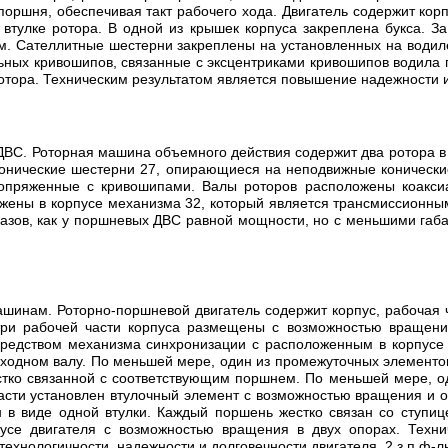
поршня, обеспечивая такт рабочего хода. Двигатель содержит ко
втулке ротора. В одной из крышек корпуса закреплена букса. За
м. Сателлитные шестерни закреплены на установленных на водиле
ьных кривошипов, связанные с эксцентриками кривошипов водила 
тора. Техническим результатом является повышение надежности и К
ДВС. Роторная машина объемного действия содержит два ротора в 
онические шестерни 27, опирающиеся на неподвижные конические
сопряженные с кривошипами. Валы роторов расположены коакси
ены в корпусе механизма 32, который является трансмиссионны
газов, как у поршневых ДВС равной мощности, но с меньшими габ
инам. Роторно-поршневой двигатель содержит корпус, рабочая ча
три рабочей части корпуса размещены с возможностью вращения
редством механизма синхронизации с расположенным в корпусе 
одном валу. По меньшей мере, один из промежуточных элементо
стко связанной с соответствующим поршнем. По меньшей мере, од
асти установлен втулочный элемент с возможностью вращения и о
в виде одной втулки. Каждый поршень жестко связан со ступиц
усе двигателя с возможностью вращения в двух опорах. Техни
хнологичности, надежности и долговечности двигателя. 2 з.п.ф-лы