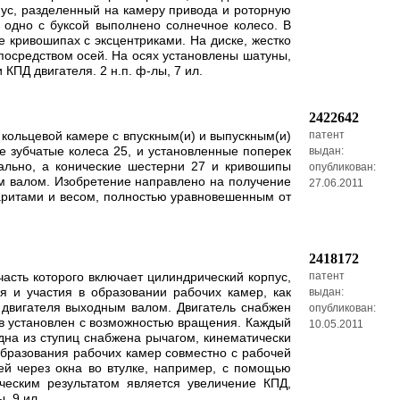
рпус, разделенный на камеру привода и роторную
 одно с буксой выполнено солнечное колесо. В
 кривошипах с эксцентриками. На диске, жестко
посредством осей. На осях установлены шатуны,
ПД двигателя. 2 н.п. ф-лы, 7 ил.
2422642
кольцевой камере с впускным(и) и выпускным(и)
патент
 зубчатые колеса 25, и установленные поперек
выдан:
ально, а конические шестерни 27 и кривошипы
опубликован:
м валом. Изобретение направлено на получение
27.06.2011
аритами и весом, полностью уравновешенным от
2418172
сть которого включает цилиндрический корпус,
патент
 и участия в образовании рабочих камер, как
выдан:
двигателя выходным валом. Двигатель снабжен
опубликован:
в установлен с возможностью вращения. Каждый
10.05.2011
на из ступиц снабжена рычагом, кинематически
бразования рабочих камер совместно с рабочей
ей через окна во втулке, например, с помощью
ческим результатом является увеличение КПД,
, 9 ил.