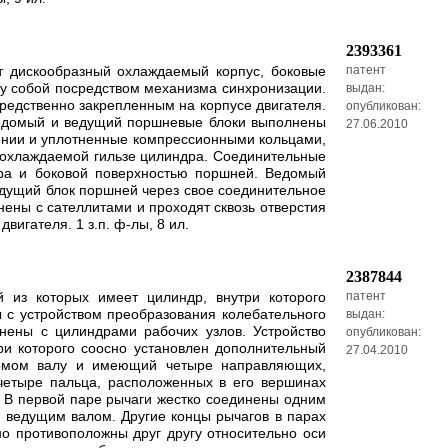
2393361
т дискообразный охлаждаемый корпус, боковые
патент
ду собой посредством механизма синхронизации.
выдан:
едственно закрепленным на корпусе двигателя.
опубликован:
Ведомый и ведущий поршневые блоки выполнены
27.06.2010
чении и уплотненные компрессионными кольцами,
 охлаждаемой гильзе цилиндра. Соединительные
ра и боковой поверхностью поршней. Ведомый
дущий блок поршней через свое соединительное
ены с сателлитами и проходят сквозь отверстия
игателя. 1 з.п. ф-лы, 8 ил.
2387844
й из которых имеет цилиндр, внутри которого
патент
 с устройством преобразования колебательного
выдан:
нены с цилиндрами рабочих узлов. Устройство
опубликован:
ри которого соосно установлен дополнительный
27.04.2010
едомом валу и имеющий четыре направляющих,
четыре пальца, расположенных в его вершинах
 В первой паре рычаги жестко соединены одним
 ведущим валом. Другие концы рычагов в парах
о противоположны друг другу относительно оси