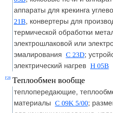
аппараты для крекинга угле
21B
, конвертеры для произв
термической обработки мет
электрошлаковой или электр
эмалирования
C 23D
; устро
электрический нагрев
H 05B
Теплообмен вообще
F28
теплопередающие, теплообм
материалы
C 09K 5/00
; разм