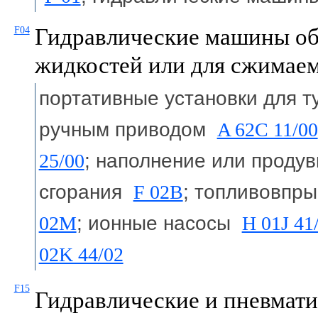
Гидравлические машины об
F04
жидкостей или для сжимаем
портативные установки для т
ручным приводом
A 62C 11/00
25/00
; наполнение или продув
сгорания
F 02B
; топливовпр
02M
; ионные насосы
H 01J 41
02K 44/02
F15
Гидравлические и пневмат