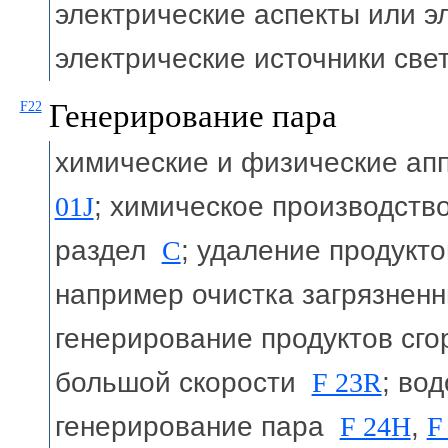
электрические аспекты или 
электрические источники св
Генерирование пара
F22
химические и физические ап
01J
; химическое производство
раздел
C
; удаление продукто
например очистка загрязнен
генерирование продуктов сго
большой скорости
F 23R
; во
генерирование пара
F 24H
,
F