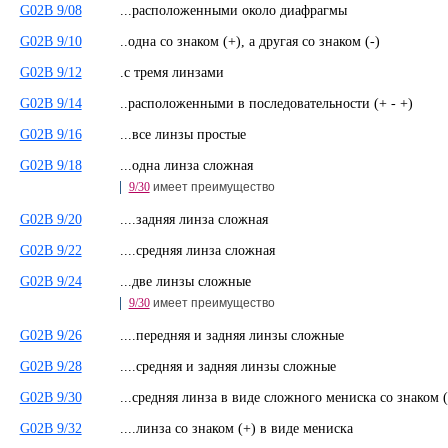
G02B 9/08
...расположенными около диафрагмы
G02B 9/10
..одна со знаком (+), а другая со знаком (-)
G02B 9/12
.с тремя линзами
G02B 9/14
..расположенными в последовательности (+ - +)
G02B 9/16
...все линзы простые
G02B 9/18
...одна линза сложная
9/30
имеет преимущество
G02B 9/20
....задняя линза сложная
G02B 9/22
....средняя линза сложная
G02B 9/24
...две линзы сложные
9/30
имеет преимущество
G02B 9/26
....передняя и задняя линзы сложные
G02B 9/28
....средняя и задняя линзы сложные
G02B 9/30
...средняя линза в виде сложного мениска со знаком
G02B 9/32
....линза со знаком (+) в виде мениска