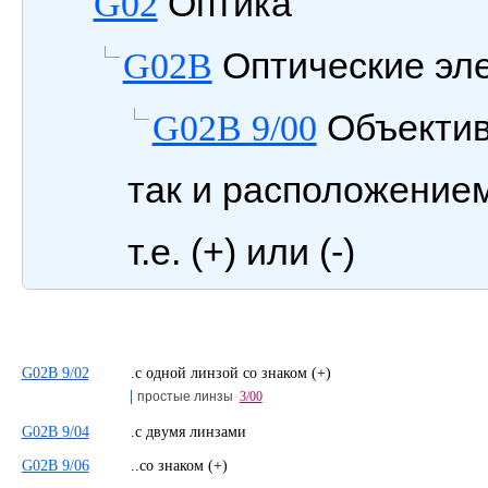
Оптика
G02
Оптические эл
G02B
Объектив
G02B 9/00
так и расположением
т.е. (+) или (-)
G02B 9/02
.с одной линзой со знаком (+)
простые линзы
3/00
G02B 9/04
.с двумя линзами
G02B 9/06
..со знаком (+)