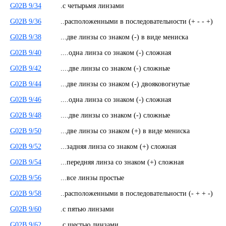
G02B 9/34
.с четырьмя линзами
G02B 9/36
..расположенными в последовательности (+ - - +)
G02B 9/38
...две линзы со знаком (-) в виде мениска
G02B 9/40
....одна линза со знаком (-) сложная
G02B 9/42
....две линзы со знаком (-) сложные
G02B 9/44
...две линзы со знаком (-) двояковогнутые
G02B 9/46
....одна линза со знаком (-) сложная
G02B 9/48
....две линзы со знаком (-) сложные
G02B 9/50
...две линзы со знаком (+) в виде мениска
G02B 9/52
...задняя линза со знаком (+) сложная
G02B 9/54
...передняя линза со знаком (+) сложная
G02B 9/56
...все линзы простые
G02B 9/58
..расположенными в последовательности (- + + -)
G02B 9/60
.с пятью линзами
G02B 9/62
.с шестью линзами