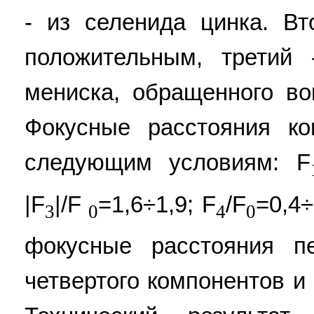
- из селенида цинка. В
положительным, третий 
мениска, обращенного во
Фокусные расстояния ко
следующим условиям: F
|F
|/F
=1,6÷1,9; F
/F
=0,4÷
3
0
4
0
фокусные расстояния пер
четвертого компонентов и