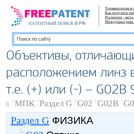
Терминология и 
Как получить па
Роспатент - мет
Международная 
В РФ
ПАТЕНТНЫЙ ПОИСК
Объективы, отличающи
расположением линз в
т.е. (+) или (-) – G02B
МПК
Раздел G
G02
G02B
G0
ФИЗИКА
Раздел G