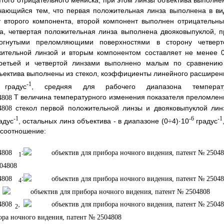
ятого отрицательного мениска, при этом линзы объектива выполне
ичающийся тем, что первая положительная линза выполнена в ви
у второго компонента, второй компонент выполнен отрицательны
а, четвертая положительная линза выполнена двояковыпуклой, п
гнутыми преломляющими поверхностями в сторону четверт
жительной линзой и вторым компонентом составляет не менее 0
третьей и четвертой линзами выполнено малым по сравнению
бъектива выполнены из стекол, коэффициенты линейного расширен
-1
радус
, средняя для рабочего диапазона температ
Т величина температурного изменения показателя преломлен
стекол первой положительной линзы и двояковыпуклой лин
-1
-6
-1
адус
, остальных линз объектива - в диапазоне (0÷4)·10
градус
 соотношение:
:
1
:
4
е
,
2