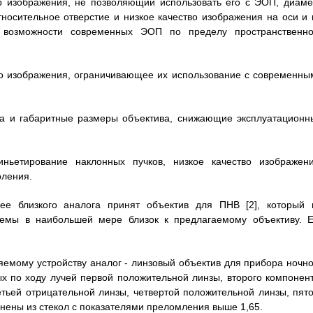
р изображения, не позволяющий использовать его с ЭОП, диаме
тносительное отверстие и низкое качество изображения на оси и 
возможности современных ЭОП по пределу пространственно
тво изображения, ограничивающее их использование с современны
са и габаритные размеры объектива, снижающие эксплуатационн
иньетирование наклонных пучков, низкое качество изображени
оления.
лее близкого аналога принят объектив для ПНВ [2], который 
схемы в наибольшей мере близок к предлагаемому объективу. Е
яемому устройству аналог - линзовый объектив для прибора ночно
ых по ходу лучей первой положительной линзы, второго компонент
етьей отрицательной линзы, четвертой положительной линзы, пято
нены из стекол с показателями преломления выше 1,65.