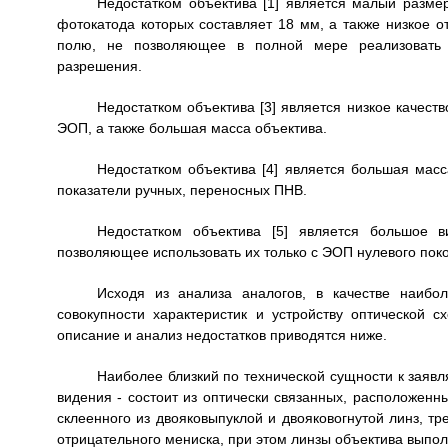
Недостатком объектива [1] является малый разме
фотокатода которых составляет 18 мм, а также низкое о
полю, не позволяющее в полной мере реализовать 
разрешения.
Недостатком объектива [3] является низкое качес
ЭОП, а также большая масса объектива.
Недостатком объектива [4] является большая мас
показатели ручных, переносных ПНВ.
Недостатком объектива [5] является большое в
позволяющее использовать их только с ЭОП нулевого пок
Исходя из анализа аналогов, в качестве наибо
совокупности характеристик и устройству оптической 
описание и анализ недостатков приводятся ниже.
Наиболее близкий по технической сущности к заявл
видения - состоит из оптически связанных, расположенн
склеенного из двояковыпуклой и двояковогнутой линз, тр
отрицательного мениска, при этом линзы объектива выпол