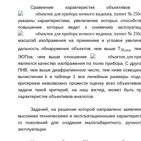
Сравнение характеристик объекти
указаны характеристики, увеличение которых способс
повышение которых ведет к снижению эксплуат
масштаб изображения на приемнике и угловое увели
дальность обнаружения объектов; чем выше T
, те
50,ось
ЭОПов; чем выше отношение
является качество изображения по полю прибора. С друг
ПНВ; чем выше диафрагменное число, тем ниже освещен
вычислении k в таблице 1 все линейные размеры подс
критерием невозможно провести оценку всех объектив
задачи такой критерий, на наш взгляд, может быть 
характеристик объективов-аналогов.
Задачей, на решение которой направлено заявляем
высокими техническими и эксплуатационными характерис
го поколений для создания малогабаритного, ручно
эксплуатации.