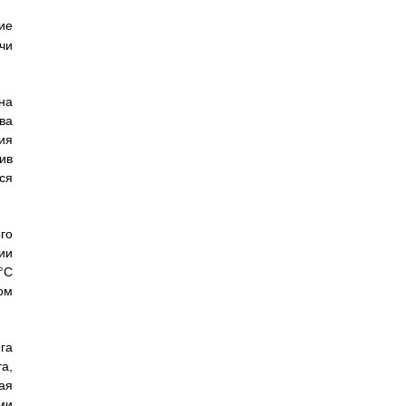
ие
чи
на
ва
ия
ив
ся
го
ии
°C
ом
га
а,
ая
ми