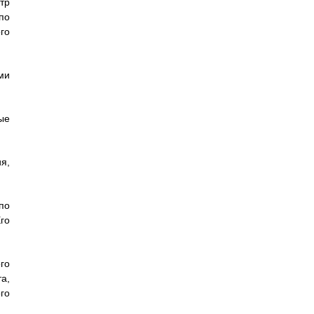
тр
по
го
ми
ые
я,
по
го
го
а,
го