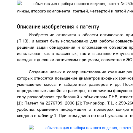
линзы, второго компонента, третьей, четвертой и пятой ли
Описание изобретения к патенту
Изобретение относится к области оптического пр
(ПНВ), и может быть использовано для работы совмест
решения задач обнаружения и опознавания объектов п
использован как в пассивных, так и в активно-импуль
насадки к дневным оптическим прицелам, совместно с ЭОП
Создание новых и совершенствование схемных реше
которых относятся повышение диаметров входных зрачков,
уменьшение массы и габаритных размеров и др. Поск
определенные линейные размеры, то величины фокусного 
силу разнообразия требований к объективам ПНВ, извес
[1]; Патент № 2276799, 2006 [2]; Точприбор, T.1, c.259-2
удобства сравнения информация о примерах конкретн
сведена в таблицу 1. При этом длина по оси L указана от