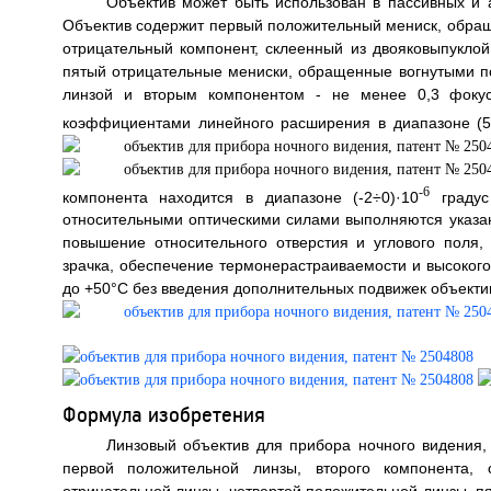
Объектив может быть использован в пассивных и 
Объектив содержит первый положительный мениск, обраще
отрицательный компонент, склеенный из двояковыпуклой 
пятый отрицательные мениски, обращенные вогнутыми по
линзой и вторым компонентом - не менее 0,3 фокус
коэффициентами линейного расширения в диапазоне (5
-6
компонента находится в диапазоне (-2÷0)·10
градус
относительными оптическими силами выполняются указан
повышение относительного отверстия и углового поля
зрачка, обеспечение термонерастраиваемости и высокого
до +50°C без введения дополнительных подвижек объектива
Формула изобретения
Линзовый объектив для прибора ночного видения,
первой положительной линзы, второго компонента, с