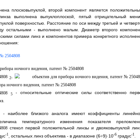
нена плосковыпуклой, второй компонент является положительны
 линза выполнена выпуклоплоской, пятый отрицательный мени
пуклой поверхностью. Расстояние по оси между третьей и четверт
жду остальными - выполнено малым. Диаметр второго компонен
ескими силами линз и компонентов примера конкретного исполнен
ношения:
,
2
- относительные оптические силы соответственно перв
5
нз.
а - наиболее близкого аналога имеют коэффициенты линейно
ичина температурного изменения показателя преломлен
стекол первой положительной линзы и двояковыпуклой лин
-1
-6
-1
дус
, остальных линз объектива - в диапазоне (6÷9)·10
градус
.