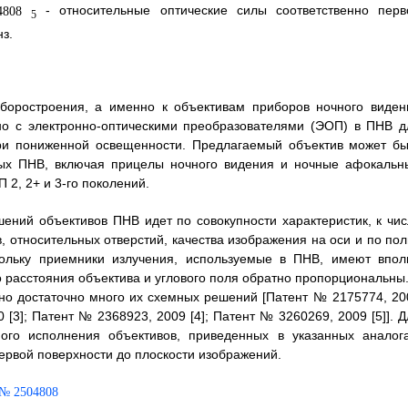
- относительные оптические силы соответственно перв
5
нз.
иборостроения, а именно к объективам приборов ночного виден
но с электронно-оптическими преобразователями (ЭОП) в ПНВ д
ри пониженной освещенности. Предлагаемый объектив может бы
сных ПНВ, включая прицелы ночного видения и ночные афокальн
 2, 2+ и 3-го поколений.
ний объективов ПНВ идет по совокупности характеристик, к чис
 относительных отверстий, качества изображения на оси и по пол
ольку приемники излучения, используемые в ПНВ, имеют впол
расстояния объектива и углового поля обратно пропорциональны.
тно достаточно много их схемных решений [Патент № 2175774, 20
60 [3]; Патент № 2368923, 2009 [4]; Патент № 3260269, 2009 [5]]. 
ого исполнения объективов, приведенных в указанных аналога
 первой поверхности до плоскости изображений.