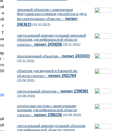
й.
ой
линзовый объектив с изменяемым
 и
фокусным расстоянием для работы в двух
ик-спектральных областях
- патент
ой
2463633
 с
(10.10.2012)
р
T
светосильный широкоугольный линзовый
ия
объектив для инфракрасной области
спектра
- патент 2434256
го
(20.11.2011)
ду
проекционный объектив
- патент 2433433
 -
(10.11.2011)
го
объектив для видимой и ближней ик-
50
области спектра
- патент 2421764
(20.06.2011)
светосильный объектив
- патент 2396581
(10.08.2010)
оптическая система с вынесенными
зрачками для инфракрасной области
спектра
- патент 2386156
(10.04.2010)
ей
ей
светосильный широкоугольный объектив
для инфракрасной области спектра