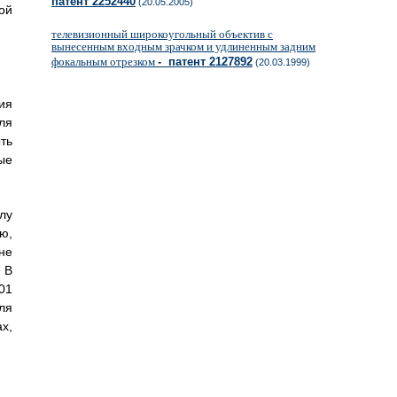
патент 2252440
(20.05.2005)
ой
телевизионный широкоугольный объектив с
вынесенным входным зрачком и удлиненным задним
фокальным отрезком
- патент 2127892
(20.03.1999)
ия
ля
ть
ые
лу
ю,
не
 В
01
Для
х,