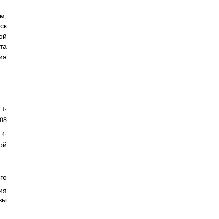
м,
ск
ой
та
ия
,
1
,
4
ой
го
ия
зы