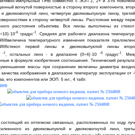
активно-импульсных ПНВ совместно с ЭОП 2, 2+ и 3-го поколени
нный вогнутой поверхностью в сторону второго компонента, втор
и двояковогнутой линз, четвертую двояковыпуклую линзу, третий
верхностями в сторону четвертой линзы. Расстояние между перв
ного расстояния объектива. Все линзы выполнены из стекол
-6
-1
÷10)·10
градус
. Средняя для рабочего диапазона температу
величина температурного изменения показателя преломлен
стекол первой линзы и двояковыпуклой линзы второ
-1
-6
-1
, остальных линз - в диапазоне (0÷4)·10
градус
. Меж
ные в формуле изобретения соотношения. Технический результат
, уменьшение массы при сохранении величины диаметра входно
 качества изображения в диапазоне температур эксплуатации от -
, его компонентов или ЭОП. 5 ил., 4 табл.
 состоящий из оптически связанных, расположенных по ходу луч
клеенного из двояковыпуклой и двояковогнутой линз, треть