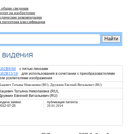
 общие сведения
атент на изобретение
тодические рекомендации
 патентная классификация
 видения
G02B9/60
с пятью линзами
G02B13/16
для использования в сочетании с преобразователями
или усилителями изображения
,
Хацевич Татьяна Николаевна (RU)
Дружкин Евгений Витальевич (RU)
Хацевич Татьяна Николаевна (RU),
Дружкин Евгений Витальевич (RU)
подача заявки:
публикация патента:
2012-07-25
20.01.2014