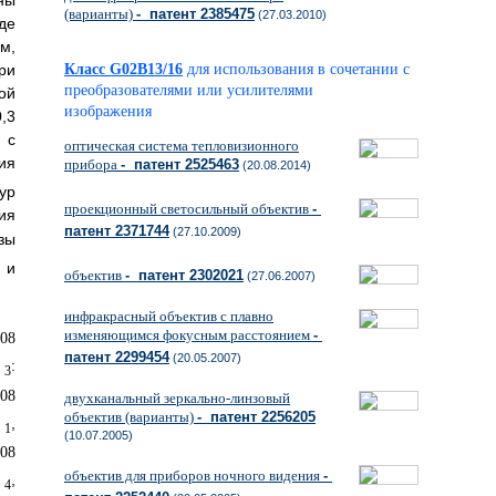
ны
(варианты)
- патент 2385475
(27.03.2010)
де
м,
Класс G02B13/16
для использования в сочетании с
ри
преобразователями или усилителями
ой
изображения
,3
 с
оптическая система тепловизионного
ия
прибора
- патент 2525463
(20.08.2014)
ур
проекционный светосильный объектив
-
ия
патент 2371744
(27.10.2009)
зы
, и
объектив
- патент 2302021
(27.06.2007)
инфракрасный объектив с плавно
изменяющимся фокусным расстоянием
-
патент 2299454
(20.05.2007)
:
3
двухканальный зеркально-линзовый
объектив (варианты)
- патент 2256205
,
1
(10.07.2005)
объектив для приборов ночного видения
-
,
4