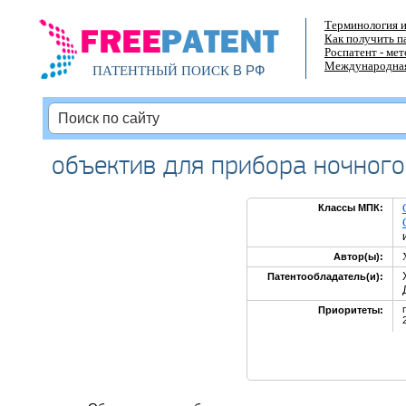
Терминология и
Как получить п
Роспатент - ме
Международная
В РФ
ПАТЕНТНЫЙ ПОИСК
объектив для прибора ночного
Классы МПК:
Автор(ы):
Патентообладатель(и):
Приоритеты: