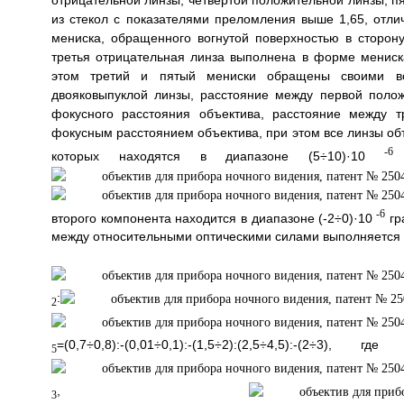
отрицательной линзы, четвертой положительной линзы, п
из стекол с показателями преломления выше 1,65, отл
мениска, обращенного вогнутой поверхностью в сторон
третья отрицательная линза выполнена в форме мениск
этом третий и пятый мениски обращены своими во
двояковыпуклой линзы, расстояние между первой поло
фокусного расстояния объектива, расстояние между 
фокусным расстоянием объектива, при этом все линзы о
-6
которых находятся в диапазоне (5÷10)·10
г
-6
второго компонента находится в диапазоне (-2÷0)·10
гр
между относительными оптическими силами выполняется
:
2
=(0,7÷0,8):-(0,01÷0,1):-(1,5÷2):(2,5÷4,5):-(2÷3), гд
5
,
3