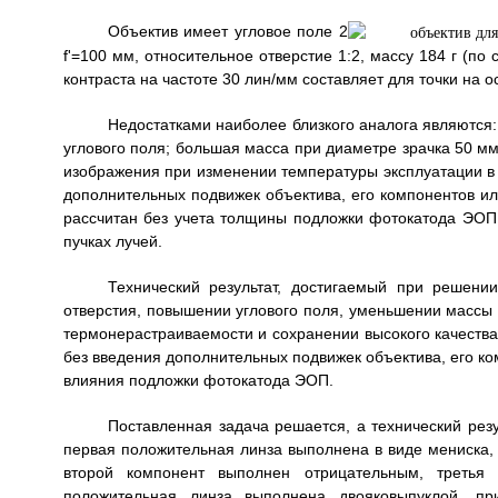
Объектив имеет угловое поле 2
f'=100 мм, относительное отверстие 1:2, массу 184 г (п
контраста на частоте 30 лин/мм составляет для точки на ос
Недостатками наиболее близкого аналога являются:
углового поля; большая масса при диаметре зрачка 50 м
изображения при изменении температуры эксплуатации в 
дополнительных подвижек объектива, его компонентов и
рассчитан без учета толщины подложки фотокатода ЭОП
пучках лучей.
Технический результат, достигаемый при решени
отверстия, повышении углового поля, уменьшении массы 
термонерастраиваемости и сохранении высокого качества
без введения дополнительных подвижек объектива, его ко
влияния подложки фотокатода ЭОП.
Поставленная задача решается, а технический резу
первая положительная линза выполнена в виде мениска, 
второй компонент выполнен отрицательным, третья
положительная линза выполнена двояковыпуклой, п