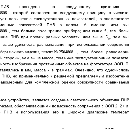
вов ПИВ проведено по следующему критерию 
, который составлен по следующему принципу: в числите
твует повышению эксплуатационных показателей, в знаменателе
ационных показателей ПНВ в целом. А именно: чем вы
, тем больше поле зрение прибора; чем выше f', тем боль
чение ПНВ при прочих равных условиях; чем выше D
, тем вы
p
м выше дальность распознавания при использовании современн
, тем более равномерн
ой стороны, чем выше масса, тем ниже эксплуатационные показате
ность изображения протяженных объектов на фотокатоде ЭОП. П
тавлялись в мм, масса - в граммах. Очевидно, что одночислов
ов ПНВ, но применительно к решаемой предлагаемым изобретени
правомерным для комплексной оценки совокупности сравниваем
ое устройство, является создание светосильного объектива ПНВ
тиками, обеспечивающими возможность сопряжения с ЭОП 2, 2+ и 
го ПНВ и использования его в широком диапазоне температ