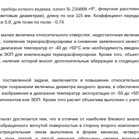
=9°, фокусное расстоян
о световым диаметрам), длину по оси 115 мм. Коэффициент переда
и 0,8, для точек по полю - 0,74.
 малая величина относительного отверстия; недостаточная величи
м; появление терморасфокусировки и снижение заявленного качест
диапазоне температур от -40 до +50°C или необходимость введен
ли ЭОП для компенсации терморасфокусироки. Кроме того, объект
, наличие которой вносит дополнительные аберрации в сходящих
и поставленной задачи, заключается в повышении относительно
при сохранении величины диаметра входного зрачка, в обеспечен
 изображения в диапазоне температур эксплуатации от -50 до +50
мпонентов или ЭОП. Кроме того расчет объектива выполнен с учет
льтат достигается тем, что в отличие от наиболее близкого анало
обращенного вогнутой поверхностью в сторону второго компонент
 отрицательная линза выполнена в форме мениска, четверт
ри этом третий и пятый мениски обращены своими вогнуты