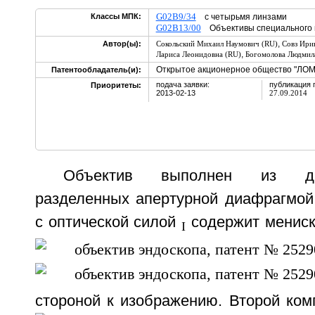
G02B9/34
Классы МПК:
с четырьмя линзами
G02B13/00
Объективы специального 
,
Автор(ы):
Сокольский Михаил Наумович (RU)
Совз Ири
,
Лариса Леонидовна (RU)
Богомолова Людмила
Открытое акционерное общество "ЛОМ
Патентообладатель(и):
подача заявки:
публикация 
Приоритеты:
2013-02-13
27.09.2014
Объектив выполнен из дв
разделенных апертурной диафрагмой
с оптической силой
содержит мениск
I
стороной к изображению. Второй ком