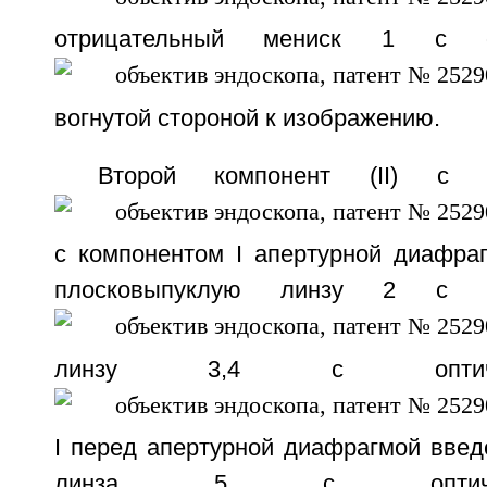
отрицательный мениск 1 с о
вогнутой стороной к изображению.
Второй компонент (II) с о
с компонентом I апертурной диафраг
плосковыпуклую линзу 2 с о
линзу 3,4 с оптиче
I перед апертурной диафрагмой введ
линза 5 с оптичес