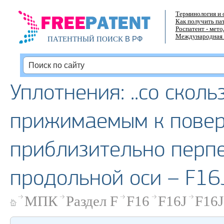
Терминология и 
Как получить па
Роспатент - мет
Международная 
В РФ
ПАТЕНТНЫЙ ПОИСК
Уплотнения: ..со скол
прижимаемым к повер
приблизительно перп
продольной оси – F16
МПК
Раздел F
F16
F16J
F16J