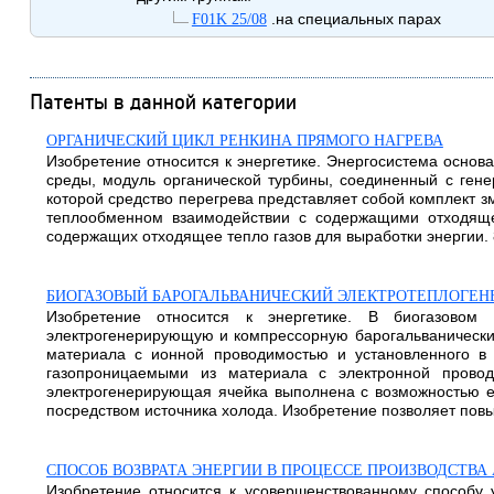
.на специальных парах
F01K 25/08
Патенты в данной категории
ОРГАНИЧЕСКИЙ ЦИКЛ РЕНКИНА ПРЯМОГО НАГРЕВА
Изобретение относится к энергетике. Энергосистема основ
среды, модуль органической турбины, соединенный с генер
которой средство перегрева представляет собой комплект з
теплообменном взаимодействии с содержащими отходяще
содержащих отходящее тепло газов для выработки энергии. 8 
БИОГАЗОВЫЙ БАРОГАЛЬВАНИЧЕСКИЙ ЭЛЕКТРОТЕПЛОГЕН
Изобретение относится к энергетике. В биогазовом 
электрогенерирующую и компрессорную барогальванические 
материала с ионной проводимостью и установленного в 
газопроницаемыми из материала с электронной провод
электрогенерирующая ячейка выполнена с возможностью е
посредством источника холода. Изобретение позволяет повы
СПОСОБ ВОЗВРАТА ЭНЕРГИИ В ПРОЦЕССЕ ПРОИЗВОДСТВ
Изобретение относится к усовершенствованному способу 