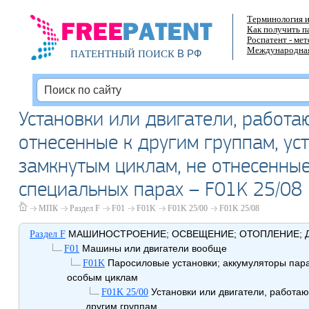
Терминология и
Как получить п
Роспатент - ме
Международная
В РФ
ПАТЕНТНЫЙ ПОИСК
Установки или двигатели, работа
отнесенные к другим группам, ус
замкнутым циклам, не отнесенные
специальных парах – F01K 25/08
МПК
Раздел F
F01
F01K
F01K 25/00
F01K 25/08
МАШИНОСТРОЕНИЕ; ОСВЕЩЕНИЕ; ОТОПЛЕНИЕ; Д
Раздел F
Машины или двигатели вообще
F01
Паросиловые установки; аккумуляторы пара;
F01K
особым циклам
Установки или двигатели, работаю
F01K 25/00
другим группам