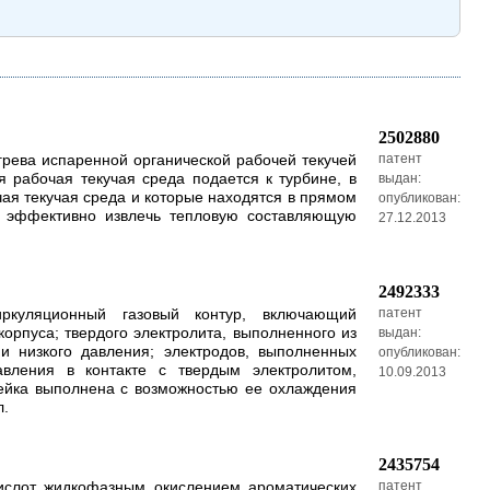
2502880
грева испаренной органической рабочей текучей
патент
я рабочая текучая среда подается к турбине, в
выдан:
чая текучая среда и которые находятся в прямом
опубликован:
и эффективно извлечь тепловую составляющую
27.12.2013
2492333
иркуляционный газовый контур, включающий
патент
орпуса; твердого электролита, выполненного из
выдан:
и низкого давления; электродов, выполненных
опубликован:
вления в контакте с твердым электролитом,
10.09.2013
чейка выполнена с возможностью ее охлаждения
л.
2435754
кислот жидкофазным окислением ароматических
патент