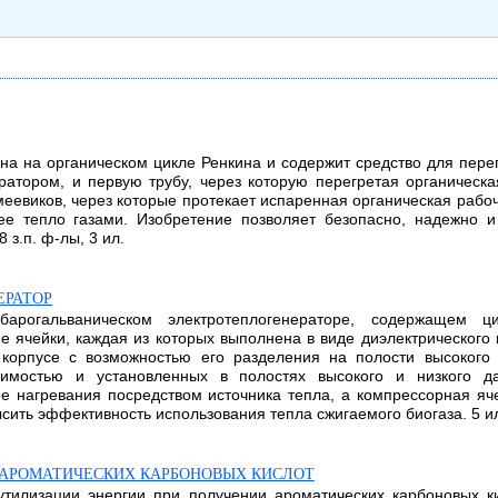
ана на органическом цикле Ренкина и содержит средство для пере
атором, и первую трубу, через которую перегретая органическа
меевиков, через которые протекает испаренная органическая рабо
е тепло газами. Изобретение позволяет безопасно, надежно 
з.п. ф-лы, 3 ил.
ЕРАТОР
барогальваническом электротеплогенераторе, содержащем ц
ячейки, каждая из которых выполнена в виде диэлектрического к
корпусе с возможностью его разделения на полости высокого 
имостью и установленных в полостях высокого и низкого да
е нагревания посредством источника тепла, а компрессорная я
сить эффективность использования тепла сжигаемого биогаза. 5 и
А АРОМАТИЧЕСКИХ КАРБОНОВЫХ КИСЛОТ
утилизации энергии при получении ароматических карбоновых 